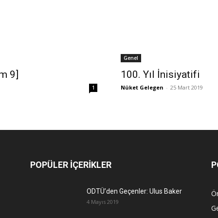
Genel
üm 9]
100. Yıl İnisiyatifi
Nüket Gelegen
-
25 Mart 2019
1
POPÜLER İÇERİKLER
P
ODTÜ’den Geçenler: Ulus Baker
Ön
4 Mayıs 2019
G