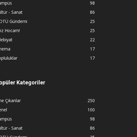
ampüs
98
ltür - Sanat
86
DTÜ Gündemi
25
öz Hocam!
25
ebiyat
22
inema
17
pluluklar
17
opüler Kategoriler
e Çıkanlar
250
enel
100
ampüs
98
ltür - Sanat
86