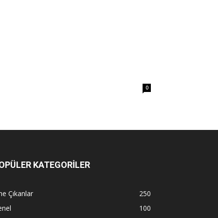
0
OPÜLER KATEGORİLER
e Çıkanlar
250
enel
100