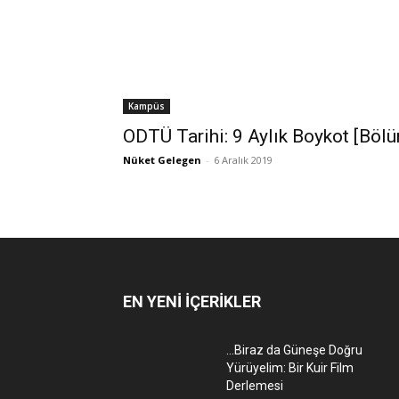
Kampüs
ODTÜ Tarihi: 9 Aylık Boykot [Böl
Nüket Gelegen
-
6 Aralık 2019
EN YENİ İÇERİKLER
…Biraz da Güneşe Doğru
Yürüyelim: Bir Kuir Film
Derlemesi