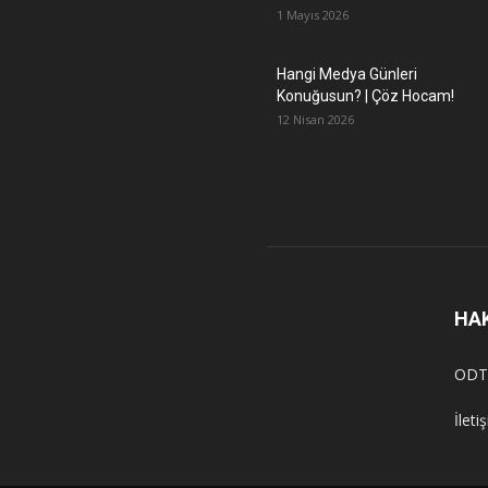
1 Mayıs 2026
Hangi Medya Günleri
Konuğusun? | Çöz Hocam!
12 Nisan 2026
HA
ODT
İleti