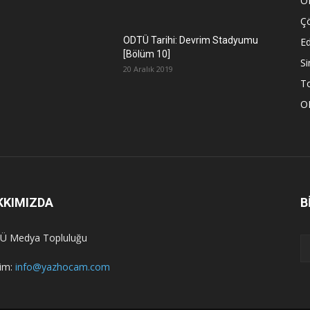
O
Ç
ODTÜ Tarihi: Devrim Stadyumu
Ed
[Bölüm 10]
S
20 Aralık 2019
To
O
KKIMIZDA
B
Ü Medya Topluluğu
şim:
info@yazhocam.com