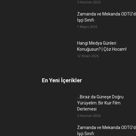
5 Haziran 2026
Zamanda ve Mekanda ODTÜ’d
İşçi Sınıfı
1 Mayıs 2026
Hangi Medya Günleri
Konuğusun? | Çöz Hocam!
12 Nisan 2026
En Yeni İçerikler
…Biraz da Güneşe Doğru
Yürüyelim: Bir Kuir Film
Derlemesi
5 Haziran 2026
Zamanda ve Mekanda ODTÜ’d
İşçi Sınıfı