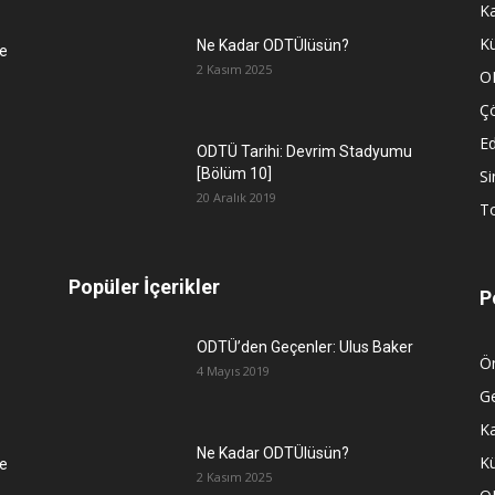
K
Kü
Ne Kadar ODTÜlüsün?
e
2 Kasım 2025
O
Ç
Ed
ODTÜ Tarihi: Devrim Stadyumu
[Bölüm 10]
S
20 Aralık 2019
To
Popüler İçerikler
P
ODTÜ’den Geçenler: Ulus Baker
Ön
4 Mayıs 2019
G
K
Ne Kadar ODTÜlüsün?
Kü
e
2 Kasım 2025