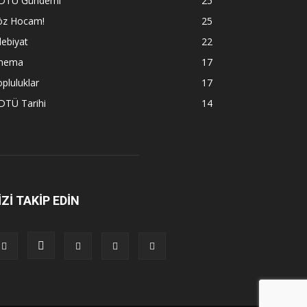
DTÜ Gündemi
25
öz Hocam!
25
ebiyat
22
inema
17
pluluklar
17
DTÜ Tarihi
14
İZİ TAKİP EDİN