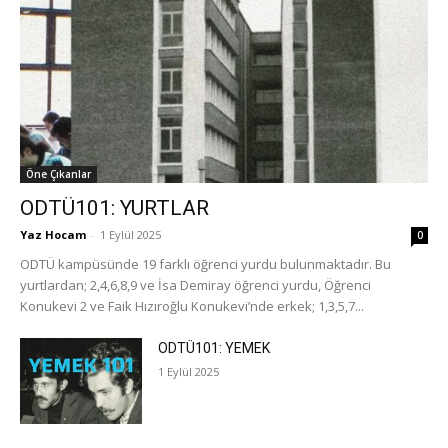
Öne Çıkanlar
ODTÜ101: YURTLAR
Yaz Hocam
-
1 Eylül 2025
0
ODTÜ kampüsünde 19 farklı öğrenci yurdu bulunmaktadır. Bu
yurtlardan; 2,4,6,8,9 ve İsa Demiray öğrenci yurdu, Öğrenci
Konukevi 2 ve Faik Hızıroğlu Konukevi’nde erkek; 1,3,5,7...
ODTÜ101: YEMEK
1 Eylül 2025