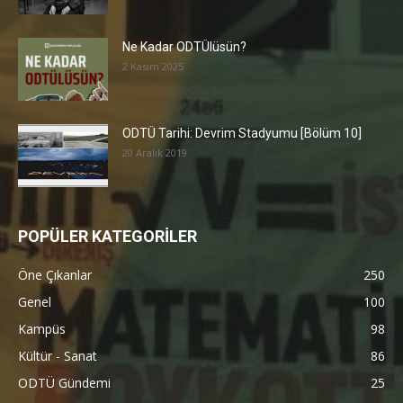
Ne Kadar ODTÜlüsün?
2 Kasım 2025
ODTÜ Tarihi: Devrim Stadyumu [Bölüm 10]
20 Aralık 2019
POPÜLER KATEGORİLER
Öne Çıkanlar
250
Genel
100
Kampüs
98
Kültür - Sanat
86
ODTÜ Gündemi
25