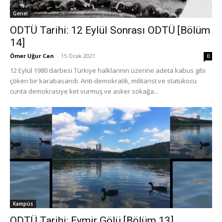
Genel
ODTÜ Tarihi: 12 Eylül Sonrası ODTÜ [Bölüm
14]
Ömer Uğur Can
-
15 Ocak 2021
0
12 Eylül 1980 darbesi Türkiye halklarının üzerine adeta kabus gibi
çöken bir karabasandı. Anti-demokratik, militarist ve statükocu
cunta demokrasiye ket vurmuş ve asker sokağa...
Kampüs
ODTÜ Tarihi: Eymir Gölü [Bölüm 13]