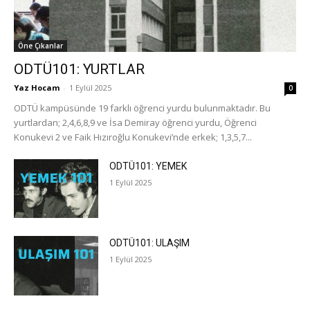
Öne Çıkanlar
ODTÜ101: YURTLAR
Yaz Hocam
-
1 Eylül 2025
0
ODTÜ kampüsünde 19 farklı öğrenci yurdu bulunmaktadır. Bu
yurtlardan; 2,4,6,8,9 ve İsa Demiray öğrenci yurdu, Öğrenci
Konukevi 2 ve Faik Hızıroğlu Konukevi’nde erkek; 1,3,5,7...
ODTÜ101: YEMEK
1 Eylül 2025
ODTÜ101: ULAŞIM
1 Eylül 2025