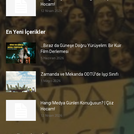
18:54
Hocam!
12 Nisan 2026
En Yeni İçerikler
…Biraz da Güneşe Doğru Yürüyelim: Bir Kuir
Film Derlemesi
5 Haziran 2026
Zamanda ve Mekanda ODTÜ’de İşçi Sınıfı
1 Mayıs 2026
Hangi Medya Günleri Konuğusun? | Çöz
Hocam!
12 Nisan 2026