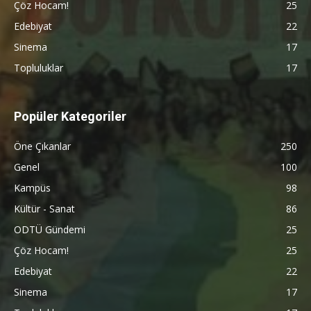
Çöz Hocam!
25
Edebiyat
22
Sinema
17
Topluluklar
17
Popüler Kategoriler
Öne Çıkanlar
250
Genel
100
Kampüs
98
Kültür - Sanat
86
ODTÜ Gündemi
25
Çöz Hocam!
25
Edebiyat
22
Sinema
17