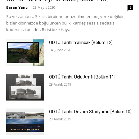
Baran Yancı
-
29 Mayıs 2020
2
Su ve zaman… Sık sık birbirine benzetilmeleri boş yere değildir,
bizler kibirimizde boğulurken bu iki kardeş sessiz sedasız
kaderimizi belirler. Birisi bize hayat...
ODTÜ Tarihi: Yalıncak [Bölüm 12]
14 Şubat 2020
ODTÜ Tarihi: Üçlü Amfi [Bölüm 11]
29 Aralık 2019
ODTÜ Tarihi: Devrim Stadyumu [Bölüm 10]
20 Aralık 2019