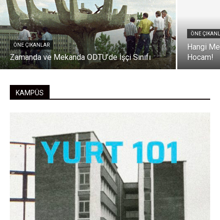
ÖNE ÇIKAN
ÖNE ÇIKANLAR
Hangi Me
Zamanda ve Mekanda ODTÜ’de İşçi Sınıfı
Hocam!
KAMPÜS