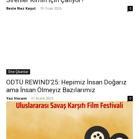
Sirenler Kimin İçin Çalıyor?
Beste Naz Kaşut
-
19 Ocak 2026
0
Öne Çıkanlar
ODTÜ REWIND’25: Hepimiz İnsan Doğarız
ama İnsan Ölmeyiz Bazılarımız
Yaz Hocam
-
31 Aralık 2025
0