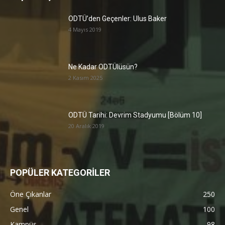
ODTÜ’den Geçenler: Ulus Baker
4 Mayıs 2019
Ne Kadar ODTÜlüsün?
2 Kasım 2025
ODTÜ Tarihi: Devrim Stadyumu [Bölüm 10]
20 Aralık 2019
POPÜLER KATEGORİLER
Öne Çıkanlar
250
Genel
100
Kampüs
98