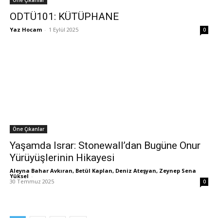
Öne Çıkanlar
ODTÜ101: KÜTÜPHANE
Yaz Hocam
-
1 Eylül 2025
0
Öne Çıkanlar
Yaşamda Israr: Stonewall’dan Bugüne Onur
Yürüyüşlerinin Hikayesi
Aleyna Bahar Avkıran, Betül Kaplan, Deniz Ateşyan, Zeynep Sena
Yüksel
-
30 Temmuz 2025
0