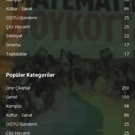
Kültür - Sanat
86
ODTÜ Gündemi
25
Çöz Hocam!
25
Edebiyat
22
Sinema
17
Topluluklar
17
Popüler Kategoriler
Öne Çıkanlar
250
Genel
100
Kampüs
98
Kültür - Sanat
86
ODTÜ Gündemi
25
Çöz Hocam!
25