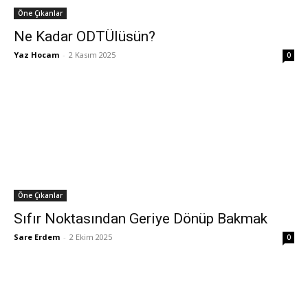
Öne Çıkanlar
Ne Kadar ODTÜlüsün?
Yaz Hocam
-
2 Kasım 2025
0
Öne Çıkanlar
Sıfır Noktasından Geriye Dönüp Bakmak
Sare Erdem
-
2 Ekim 2025
0