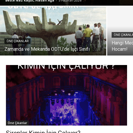
Beste Naz Kaşut, Hasan Ağa
-
5 Haziran 2026
ÖNE ÇIKANL
ÖNE ÇIKANLAR
Hangi Med
Zamanda ve Mekanda ODTÜ’de İşçi Sınıfı
Hocam!
Öne Çıkanlar