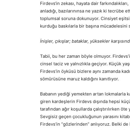
Firdevs‘in zekası, hayata dair farkındalıklar
anladığı, bazılarınınsa ne yazık ki tecrübe 
toplumsal soruna dokunuyor. Cinsiyet eşitsiz
kurduğu baskılarla bir başına mücadelesini
İnişler, çıkışlar; bataklar, yüksekler karşısın
Tabii, bu her zaman böyle olmuyor. Firdevs’i
cinsel taciz ve yalnızlıkla geçiyor. Küçük yaş
Firdevs’in öyküsü bizlere aynı zamanda kadı
sömürüsüne maruz kaldığını kanıtlıyor.
Babanın yediği yemekten artan lokmalarla k
giren kardeşlerin Firdevs dışında hepsi küçü
tarafından ağır koşullarda çalıştırılırken öt
Sevgisiz geçen çocukluğunun yarasını kitab
Firdevs’in “gözlerinden” anlıyoruz. Belki d