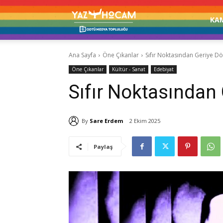
Yaz
KA
Ana Sayfa
Öne Çıkanlar
Sıfır Noktasından Geriye 
Hocam!
Öne Çıkanlar
Kültür - Sanat
Edebiyat
Sıfır Noktasında
By
Sare Erdem
2 Ekim 2025
Paylaş