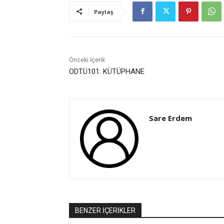
Paylaş
Önceki İçerik
ODTÜ101: KÜTÜPHANE
Sare Erdem
BENZER İÇERİKLER