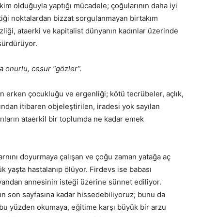
ı, kim olduğuyla yaptığı mücadele; çoğularının daha iyi
ettiği noktalardan bizzat sorgulanmayan birtakım
liği, ataerki ve kapitalist dünyanın kadınlar üzerinde
 sürdürüyor.
da onurlu, cesur “gözler”.
n erken çocukluğu ve ergenliği; kötü tecrübeler, açlık,
ından itibaren objeleştirilen, iradesi yok sayılan
nların ataerkil bir toplumda ne kadar emek
arnını doyurmaya çalışan ve çoğu zaman yatağa aç
k yaşta hastalanıp ölüyor. Firdevs ise babası
e yandan annesinin isteği üzerine sünnet ediliyor.
ın son sayfasına kadar hissedebiliyoruz; bunu da
e bu yüzden okumaya, eğitime karşı büyük bir arzu