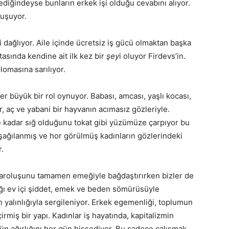
diğindeyse bunların erkek işi olduğu cevabını alıyor.
vuşuyor.
 dağlıyor. Aile içinde ücretsiz iş gücü olmaktan başka
tasında kendine ait ilk kez bir
şey
i oluyor Firdevs’in.
lomasına sarılıyor.
er büyük bir rol oynuyor. Babası, amcası, yaşlı kocası,
, aç ve yabani bir hayvanın acımasız gözleriyle.
ne kadar sığ olduğunu tokat gibi yüzümüze çarpıyor bu
 aşağılanmış ve hor görülmüş kadınların gözlerindeki
r.
 varoluşunu tamamen emeğiyle bağdaştırırken bizler de
ığı ev içi şiddet, emek ve beden sömürüsüyle
n yalınlığıyla sergileniyor. Erkek egemenliği, toplumun
irmiş bir yapı. Kadınlar iş hayatında, kapitalizmin
n ağırlığını her gün hissediyor. Bu sadece çalışmak