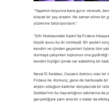
“Yaşamım boyunca bana gurur verecek, beni
kılacak bir şey aradım. Ne zaman elime bir g
yüzlerine tükürüyordum.”
“Sıfır Noktasındaki Kadın”da Firdevs hikaye
büyük ipucu bu iki cümleydi. Bir şeyleri s
kendini ve içinden geçenleri öylece tüm yalı
durmaya çalışırken toplumun ona giydirdiği ka
kendini hiçliğin içinde var edebilmiş bir kad
Neval El Seddavi, Cezaevi doktoru olan bir 
Firdevs ile.
Korkunç, gene de harikulade bir
alışkın olduğum kadınlar dünyasında bir isti
Seddavi’nin bu hayranlığının satırlarına da y
gerçekliğiyle yalın ama bir o kadar da etkile