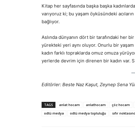
Kitap her sayfasında başka başka kadınlardan
varıyoruz ki; bu yaşam öyküsündeki acıların 
bağlıyor.
Aslında dünyanın dört bir tarafındaki her bi
yürekteki yeri aynı oluyor. Onurlu bir yaşam
kadın farklı topraklarda omuz omuza yürüyor.
yerlerde devrim için direnen bir kadın var. S
Editörler: Beste Naz Kaşut, Zeynep Sena Yü
TAGS
anlat hocam
anlathocam
çöz hocam
odtü medya
odtü medya topluluğu
sıfır noktasın