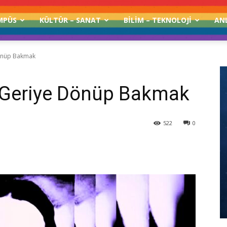
MPÜS
KÜLTÜR – SANAT
BILIM – TEKNOLOJI
AN
Dönüp Bakmak
n Geriye Dönüp Bakmak
522
0