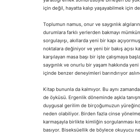
için değil, hayatta kalıp yaşayabilmek için 
Toplumun namus, onur ve saygınlık algılarını
durumlara farklı yerlerden bakmayı mümkün k
sorgulayışı, akıllarda yeni bir kapı açıyorm
noktalara değiniyor ve yeni bir bakış açısı k
karşılayan masa başı bir işte çalışmaya başl
saygınlık ve onurlu bir yaşam hakkında yeni
içinde benzer deneyimleri barındırıyor aslı
Kitap bununla da kalmıyor. Bu aynı zamanda 
de öyküsü. Ergenlik döneminde aşkla tanışma
duygusal gerilim de birçoğumuzun yüreğinde
neden olabiliyor. Birden fazla cinse yönelme
karmaşayla birlikte kimliğin sorgulanması k
basıyor. Biseksüellik de böylece okuyucu n