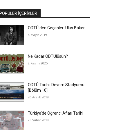
POPÜLER İÇERİKLER
ODTÜ’den Geçenler: Ulus Baker
4 Mayıs 2019
Ne Kadar ODTÜlüsün?
2 Kasım 2025
ODTÜ Tarihi: Devrim Stadyumu
[Bölüm 10]
20 Aralık 2019
Türkiye’de Öğrenci Afları Tarihi
23 Şubat 2019