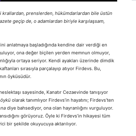
 krallardan, prenslerden, hükümdarlardan bile üstün
azete geçip de, o adamlardan biriyle karşılaşsam,
sini anlatmaya başladığında kendine dair verdiği en
orguluyor, ona değer biçilen yerden memnun olmuyor,
nlığıyla ortaya seriyor. Kendi ayakları üzerinde dimdik
ftanları sırasıyla parçalayıp atıyor Firdevs. Bu,
ının öyküsüdür.
meslektaşı sayesinde, Kanatır Cezaevinde tanışıyor
 öykü
olarak tanımlıyor Firdevs’in hayatını; Firdevs’ten
sna
diye bahsediyor, ona olan hayranlığını vurguluyor.
ansıdığını görüyoruz. Öyle ki Firdevs’in hikayesi tüm
yici bir şekilde okuyucuya aktarılıyor.