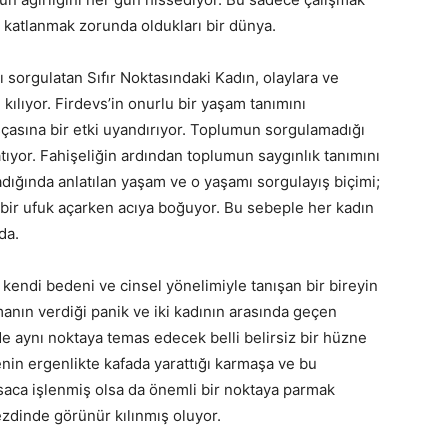
de katlanmak zorunda oldukları bir dünya.
 sorgulatan Sıfır Noktasındaki Kadın, olaylara ve
ılıyor. Firdevs’in onurlu bir yaşam tanımını
uşçasına bir etki uyandırıyor. Toplumun sorgulamadığı
atıyor. Fahişeliğin ardından toplumun saygınlık tanımını
adığında anlatılan yaşam ve o yaşamı sorgulayış biçimi;
 bir ufuk açarken acıya boğuyor. Bu sebeple her kadın
nda.
kendi bedeni ve cinsel yönelimiyle tanışan bir bireyin
nın verdiği panik ve iki kadının arasında geçen
 aynı noktaya temas edecek belli belirsiz bir hüzne
nin ergenlikte kafada yarattığı karmaşa ve bu
ısaca işlenmiş olsa da önemli bir noktaya parmak
ezdinde görünür kılınmış oluyor.