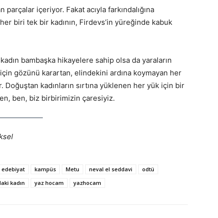
 parçalar içeriyor. Fakat acıyla farkındalığına
her biri tek bir kadının, Firdevs’in yüreğinde kabuk
r kadın bambaşka hikayelere sahip olsa da yaraların
 için gözünü karartan, elindekini ardına koymayan her
 Doğuştan kadınların sırtına yüklenen her yük için bir
en, ben, biz birbirimizin çaresiyiz.
ksel
edebiyat
kampüs
Metu
neval el seddavi
odtü
daki kadın
yaz hocam
yazhocam