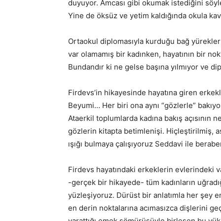
duyuyor. Amcası gibi okumak istediğini söyle
Yine de öksüz ve yetim kaldığında okula ka
Ortaokul diplomasıyla kurduğu bağ yürekleri
var olamamış bir kadınken, hayatının bir nok
Bundandır ki ne gelse başına yılmıyor ve dip
Firdevs’in hikayesinde hayatına giren erkekl
Beyumi… Her biri ona aynı “gözlerle” bakıyor
Ataerkil toplumlarda kadına bakış açısının 
gözlerin kitapta betimlenişi. Hiçleştirilmiş,
ışığı bulmaya çalışıyoruz Seddavi ile berabe
Firdevs hayatındaki erkeklerin evlerindeki
-gerçek bir hikayede- tüm kadınların uğrad
yüzleşiyoruz. Dürüst bir anlatımla her şey e
en derin noktalarına acımasızca dişlerini geç
yarattığı emek sömürüsüyle birleşen bu yükü