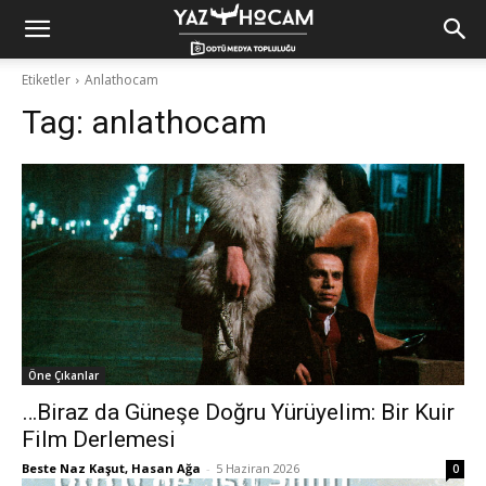
Yaz
Etiketler
Anlathocam
Tag:
anlathocam
Hocam!
Öne Çıkanlar
…Biraz da Güneşe Doğru Yürüyelim: Bir Kuir
Film Derlemesi
Beste Naz Kaşut, Hasan Ağa
-
5 Haziran 2026
0