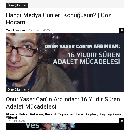
Öne Çıkanlar
Hangi Medya Günleri Konuğusun? | Çöz
Hocam!
Yaz Hocam
-
12 Nisan 2026
0
Öne Çıkanlar
Onur Yaser Can’ın Ardından: 16 Yıldır Süren
Adalet Mücadelesi
Aleyna Bahar Avkıran, Berk H. Topaktaş, Betül Kaplan, Zeynep Sena
Yüksel
-
9 Nisan 2026
0