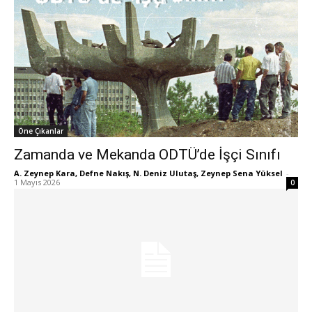
Öne Çıkanlar
Zamanda ve Mekanda ODTÜ’de İşçi Sınıfı
A. Zeynep Kara, Defne Nakış, N. Deniz Ulutaş, Zeynep Sena Yüksel
-
1 Mayıs 2026
0