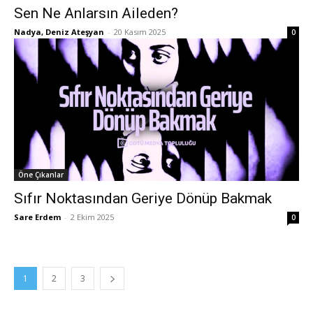
Sen Ne Anlarsın Aileden?
Nadya, Deniz Ateşyan
-
20 Kasım 2025
0
Öne Çıkanlar
Sıfır Noktasından Geriye Dönüp Bakmak
Sare Erdem
-
2 Ekim 2025
0
1
2
3