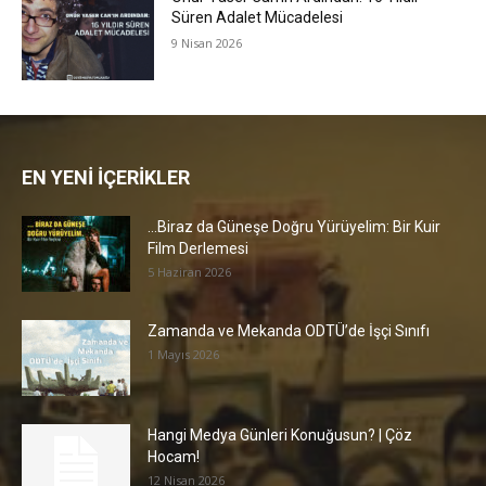
Süren Adalet Mücadelesi
9 Nisan 2026
EN YENİ İÇERİKLER
…Biraz da Güneşe Doğru Yürüyelim: Bir Kuir
Film Derlemesi
5 Haziran 2026
Zamanda ve Mekanda ODTÜ’de İşçi Sınıfı
1 Mayıs 2026
Hangi Medya Günleri Konuğusun? | Çöz
Hocam!
12 Nisan 2026