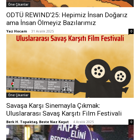
Öne Çıkanlar
ODTÜ REWIND’25: Hepimiz İnsan Doğarız
ama İnsan Ölmeyiz Bazılarımız
Yaz Hocam
-
31 Aralık 2025
0
Öne Çıkanlar
Savaşa Karşı Sinemayla Çıkmak:
Uluslararası Savaş Karşıtı Film Festivali
Berk H. Topaktaş, Beste Naz Kaşut
-
4 Aralık 2025
0