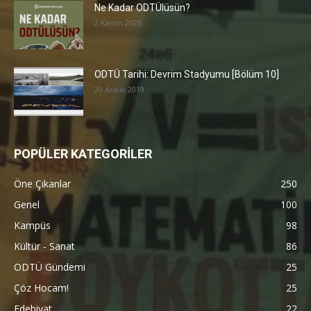
Ne Kadar ODTÜlüsün?
2 Kasım 2025
ODTÜ Tarihi: Devrim Stadyumu [Bölüm 10]
20 Aralık 2019
POPÜLER KATEGORİLER
Öne Çıkanlar
250
Genel
100
Kampüs
98
Kültür - Sanat
86
ODTÜ Gündemi
25
Çöz Hocam!
25
Edebiyat
22