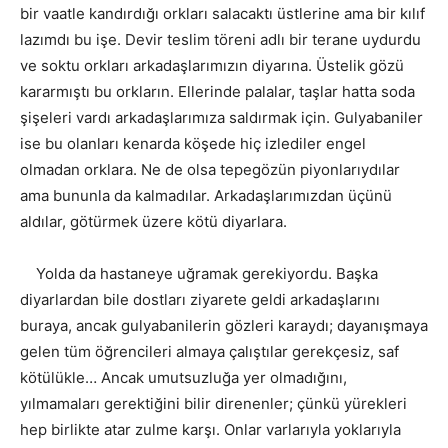
bir vaatle kandırdığı orkları salacaktı üstlerine ama bir kılıf
lazımdı bu işe. Devir teslim töreni adlı bir terane uydurdu
ve soktu orkları arkadaşlarımızın diyarına. Üstelik gözü
kararmıştı bu orkların. Ellerinde palalar, taşlar hatta soda
şişeleri vardı arkadaşlarımıza saldırmak için. Gulyabaniler
ise bu olanları kenarda köşede hiç izlediler engel
olmadan orklara. Ne de olsa tepegözün piyonlarıydılar
ama bununla da kalmadılar. Arkadaşlarımızdan üçünü
aldılar, götürmek üzere kötü diyarlara.
Yolda da hastaneye uğramak gerekiyordu. Başka
diyarlardan bile dostları ziyarete geldi arkadaşlarını
buraya, ancak gulyabanilerin gözleri karaydı; dayanışmaya
gelen tüm öğrencileri almaya çalıştılar gerekçesiz, saf
kötülükle… Ancak umutsuzluğa yer olmadığını,
yılmamaları gerektiğini bilir direnenler; çünkü yürekleri
hep birlikte atar zulme karşı. Onlar varlarıyla yoklarıyla