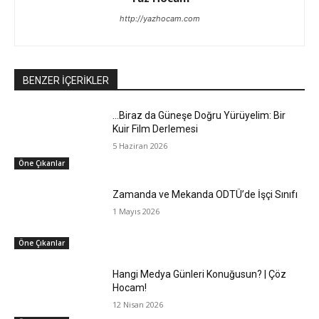
http://yazhocam.com
BENZER İÇERİKLER
…Biraz da Güneşe Doğru Yürüyelim: Bir
Kuir Film Derlemesi
5 Haziran 2026
Öne Çıkanlar
Zamanda ve Mekanda ODTÜ’de İşçi Sınıfı
1 Mayıs 2026
Öne Çıkanlar
Hangi Medya Günleri Konuğusun? | Çöz
Hocam!
12 Nisan 2026