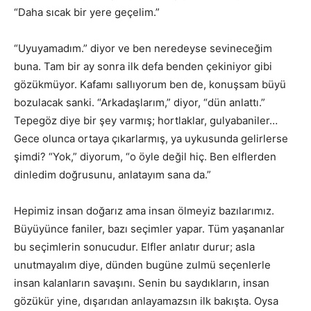
“Daha sıcak bir yere geçelim.”
“Uyuyamadım.” diyor ve ben neredeyse sevineceğim
buna. Tam bir ay sonra ilk defa benden çekiniyor gibi
gözükmüyor. Kafamı sallıyorum ben de, konuşsam büyü
bozulacak sanki. “Arkadaşlarım,” diyor, “dün anlattı.”
Tepegöz diye bir şey varmış; hortlaklar, gulyabaniler…
Gece olunca ortaya çıkarlarmış, ya uykusunda gelirlerse
şimdi? “Yok,” diyorum, “o öyle değil hiç. Ben elflerden
dinledim doğrusunu, anlatayım sana da.”
Hepimiz insan doğarız ama insan ölmeyiz bazılarımız.
Büyüyünce faniler, bazı seçimler yapar. Tüm yaşananlar
bu seçimlerin sonucudur. Elfler anlatır durur; asla
unutmayalım diye, dünden bugüne zulmü seçenlerle
insan kalanların savaşını. Senin bu saydıkların, insan
gözükür yine, dışarıdan anlayamazsın ilk bakışta. Oysa