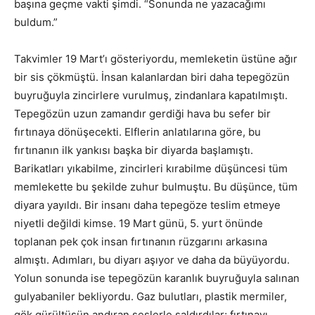
başına geçme vakti şimdi. “Sonunda ne yazacağımı
buldum.”
Takvimler 19 Mart’ı gösteriyordu, memleketin üstüne ağır
bir sis çökmüştü. İnsan kalanlardan biri daha tepegözün
buyruğuyla zincirlere vurulmuş, zindanlara kapatılmıştı.
Tepegözün uzun zamandır gerdiği hava bu sefer bir
fırtınaya dönüşecekti. Elflerin anlatılarına göre, bu
fırtınanın ilk yankısı başka bir diyarda başlamıştı.
Barikatları yıkabilme, zincirleri kırabilme düşüncesi tüm
memlekette bu şekilde zuhur bulmuştu. Bu düşünce, tüm
diyara yayıldı. Bir insanı daha tepegöze teslim etmeye
niyetli değildi kimse. 19 Mart günü, 5. yurt önünde
toplanan pek çok insan fırtınanın rüzgarını arkasına
almıştı. Adımları, bu diyarı aşıyor ve daha da büyüyordu.
Yolun sonunda ise tepegözün karanlık buyruğuyla salınan
gulyabaniler bekliyordu. Gaz bulutları, plastik mermiler,
gök gürültüsün andıran seslerle saldırdılar; fırtınayı