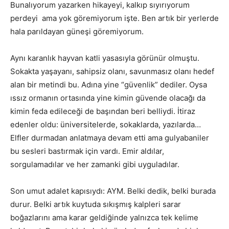
Bunalıyorum yazarken hikayeyi, kalkıp sıyırıyorum
perdeyi ama yok göremiyorum işte. Ben artık bir yerlerde
hala parıldayan güneşi göremiyorum.
Aynı karanlık hayvan katli yasasıyla görünür olmuştu.
Sokakta yaşayanı, sahipsiz olanı, savunmasız olanı hedef
alan bir metindi bu. Adına yine “güvenlik” dediler. Oysa
ıssız ormanın ortasında yine kimin güvende olacağı da
kimin feda edileceği de başından beri belliydi. İtiraz
edenler oldu: üniversitelerde, sokaklarda, yazılarda…
Elfler durmadan anlatmaya devam etti ama gulyabaniler
bu sesleri bastırmak için vardı. Emir aldılar,
sorgulamadılar ve her zamanki gibi uyguladılar.
Son umut adalet kapısıydı: AYM. Belki dedik, belki burada
durur. Belki artık kuytuda sıkışmış kalpleri sarar
boğazlarını ama karar geldiğinde yalnızca tek kelime