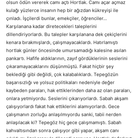
olsun ödün vererek camı açtı Hortlak. Camı açar açmaz
kulağı yüzlerce insanın hep bir ağızdan kükreyişi ile
çınladı. İşçilerdi bunlar, emekçiler, öğrenciler…
Karşılanana kadar diretecekleri taleplerini
dillendiriyorlardı. Bu talepler karşılanana dek çekiçlerini
kenara bırakmışlardı, çalışmayacaklardı. Hatırlamıştı
hortlak günler öncesinde umursamadığı kalesine asılan
pankartı. Hafife aldıklarının, zayıf gördüklerinin seslerini
çıkaramayacaklarını düşünmüştü. Fakat hiçbir şey
beklediği gibi değildi, çok kalabalıklardı. Tepegözün
başarısızlığı ve yolsuz politikaları nedeniyle değer
kaybeden paraları, hak ettiklerinden daha az olan paraları,
onlara yetmiyordu. Seslerini çıkarıyorlardı. Sabah akşam
çalışıyorlardı fakat hak ettiklerini alamıyorlardı. Gece
çalışmanın zorluğu anlaşılmıyordu sanki, tabii nerden
anlaşılacak ki? Tepegöz hiç gece çalışmamıştı. Sabah
kahvaltısından sonra çalışıyor gibi yapar, akşam canı