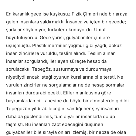
En karanlık gece ise kuşkusuz Fizik Çimleri’nde bir araya
gelen insanlara saldırmaktı. İnsanca ve içten bir gecede;
şarkılar söyleniyor, türküler okunuyordu. Umut
büyütülüyordu. Gece yarısı, gulyabaniler çimlere
üşüşmüştü. Plastik mermiler yağmur gibi yağdı, dokuz
insan zincirlere vuruldu, teslim alındı. Teslim alınan
insanlar sorgulandı, ilerleyen süreçte hesap da
sorulacaktı. Tepegöz, susturmaya ve durdurmaya
niyetliydi ancak isteği oyunun kurallarına bile tersti. Ne
vurulan zincirler ne sorgulamalar ne de hesap sormalar
insanları durdurabilecekti. Elflerin anlatısına göre
bayramlardan bir tanesine de böyle bir atmosferde gidildi.
Tepegözün yıldırabileceğini sandığı her şey insanları
daha da güçlendirmiş, tüm diyarlar insanlarla dolup
taşmıştı. Bu insanları zapt edeceğini düşünen
gulyabaniler bile sırayla onları izlemiş, bir nebze de olsa