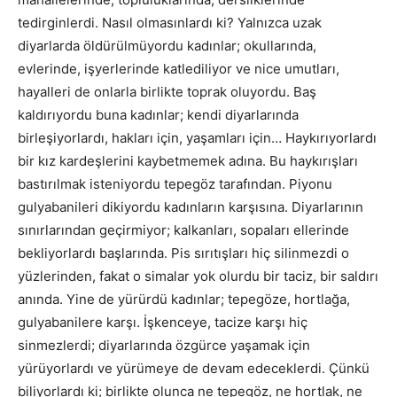
tedirginlerdi. Nasıl olmasınlardı ki? Yalnızca uzak
diyarlarda öldürülmüyordu kadınlar; okullarında,
evlerinde, işyerlerinde katlediliyor ve nice umutları,
hayalleri de onlarla birlikte toprak oluyordu. Baş
kaldırıyordu buna kadınlar; kendi diyarlarında
birleşiyorlardı, hakları için, yaşamları için… Haykırıyorlardı
bir kız kardeşlerini kaybetmemek adına. Bu haykırışları
bastırılmak isteniyordu tepegöz tarafından. Piyonu
gulyabanileri dikiyordu kadınların karşısına. Diyarlarının
sınırlarından geçirmiyor; kalkanları, sopaları ellerinde
bekliyorlardı başlarında. Pis sırıtışları hiç silinmezdi o
yüzlerinden, fakat o simalar yok olurdu bir taciz, bir saldırı
anında. Yine de yürürdü kadınlar; tepegöze, hortlağa,
gulyabanilere karşı. İşkenceye, tacize karşı hiç
sinmezlerdi; diyarlarında özgürce yaşamak için
yürüyorlardı ve yürümeye de devam edeceklerdi. Çünkü
biliyorlardı ki; birlikte olunca ne tepegöz, ne hortlak, ne