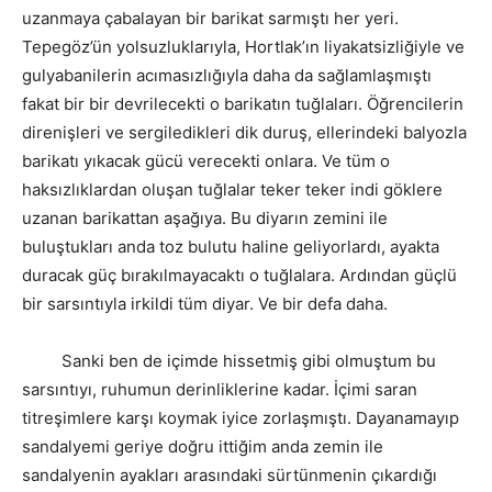
uzanmaya çabalayan bir barikat sarmıştı her yeri.
Tepegöz’ün yolsuzluklarıyla, Hortlak’ın liyakatsizliğiyle ve
gulyabanilerin acımasızlığıyla daha da sağlamlaşmıştı
fakat bir bir devrilecekti o barikatın tuğlaları. Öğrencilerin
direnişleri ve sergiledikleri dik duruş, ellerindeki balyozla
barikatı yıkacak gücü verecekti onlara. Ve tüm o
haksızlıklardan oluşan tuğlalar teker teker indi göklere
uzanan barikattan aşağıya. Bu diyarın zemini ile
buluştukları anda toz bulutu haline geliyorlardı, ayakta
duracak güç bırakılmayacaktı o tuğlalara. Ardından güçlü
bir sarsıntıyla irkildi tüm diyar. Ve bir defa daha.
Sanki ben de içimde hissetmiş gibi olmuştum bu
sarsıntıyı, ruhumun derinliklerine kadar. İçimi saran
titreşimlere karşı koymak iyice zorlaşmıştı. Dayanamayıp
sandalyemi geriye doğru ittiğim anda zemin ile
sandalyenin ayakları arasındaki sürtünmenin çıkardığı