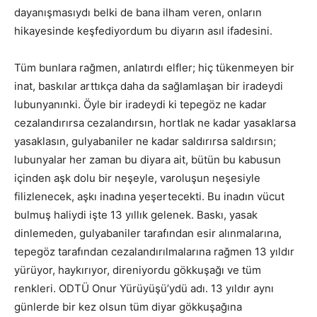
dayanışmasıydı belki de bana ilham veren, onların
hikayesinde keşfediyordum bu diyarın asıl ifadesini.
Tüm bunlara rağmen, anlatırdı elfler; hiç tükenmeyen bir
inat, baskılar arttıkça daha da sağlamlaşan bir iradeydi
lubunyanınki. Öyle bir iradeydi ki tepegöz ne kadar
cezalandırırsa cezalandırsın, hortlak ne kadar yasaklarsa
yasaklasın, gulyabaniler ne kadar saldırırsa saldırsın;
lubunyalar her zaman bu diyara ait, bütün bu kabusun
içinden aşk dolu bir neşeyle, varoluşun neşesiyle
filizlenecek, aşkı inadına yeşertecekti. Bu inadın vücut
bulmuş haliydi işte 13 yıllık gelenek. Baskı, yasak
dinlemeden, gulyabaniler tarafından esir alınmalarına,
tepegöz tarafından cezalandırılmalarına rağmen 13 yıldır
yürüyor, haykırıyor, direniyordu gökkuşağı ve tüm
renkleri. ODTÜ Onur Yürüyüşü’ydü adı. 13 yıldır aynı
günlerde bir kez olsun tüm diyar gökkuşağına