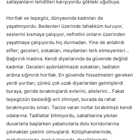
sallayanların tehditleri karışıyordu gökteki uğultuya.
Hortlak ve tepegöz, dünyasında kadınları da
yaşatmıyordu. Bedenleri üzerinde tahakküm kuruyor,
seslerini kısmaya çalışıyor, nefretini onların üzerinden
yaşatmaya çalışıyordu hiç durmadan. Yine de anlatırdı
elfler; geceleri, sokakları, meydanları terk etmeyenleri…
Bağırırdı inadına. Kendi diyarlarında da güvende değildi
kadınlar. Geceleri aydınlatılmazdı sokakları, tadilatın
ardına sığınırdı hortlak. En güvende hissetmeleri gereken
yerdi yurtları, çünkü çok uzak diyarlardan gelmişlerdi
buraya, geride bırakmışlardı evlerini, ailelerini… Fakat
tepegözün beslediği eril zihniyet, burada da rahat
bırakmıyordu onları. Tacize varan notlar bırakılmıştı kendi
odalarına. Tadilatlar bitmiyordu, sabahlarına yıkılan
duvarlarla başlarken yabancılarla dolu koridorlarına
çıkmaktan çekinir olmuşlardı. Kütüphanelerinde,
mahallelerinde, topluluklarında, dersliklerinde