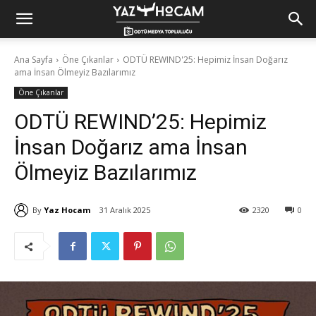
Yaz
Ana Sayfa
Öne Çıkanlar
ODTÜ REWIND'25: Hepimiz İnsan Doğarız
ama İnsan Ölmeyiz Bazılarımız
Hocam!
Öne Çıkanlar
ODTÜ REWIND’25: Hepimiz
İnsan Doğarız ama İnsan
Ölmeyiz Bazılarımız
By
Yaz Hocam
31 Aralık 2025
2320
0