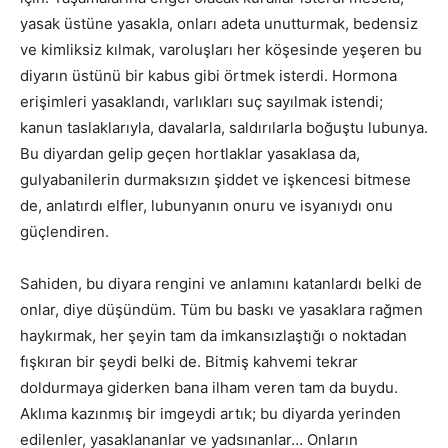
yasak üstüne yasakla, onları adeta unutturmak, bedensiz
ve kimliksiz kılmak, varoluşları her köşesinde yeşeren bu
diyarın üstünü bir kabus gibi örtmek isterdi. Hormona
erişimleri yasaklandı, varlıkları suç sayılmak istendi;
kanun taslaklarıyla, davalarla, saldırılarla boğuştu lubunya.
Bu diyardan gelip geçen hortlaklar yasaklasa da,
gulyabanilerin durmaksızın şiddet ve işkencesi bitmese
de, anlatırdı elfler, lubunyanın onuru ve isyanıydı onu
güçlendiren.
Sahiden, bu diyara rengini ve anlamını katanlardı belki de
onlar, diye düşündüm. Tüm bu baskı ve yasaklara rağmen
haykırmak, her şeyin tam da imkansızlaştığı o noktadan
fışkıran bir şeydi belki de. Bitmiş kahvemi tekrar
doldurmaya giderken bana ilham veren tam da buydu.
Aklıma kazınmış bir imgeydi artık; bu diyarda yerinden
edilenler, yasaklananlar ve yadsınanlar… Onların