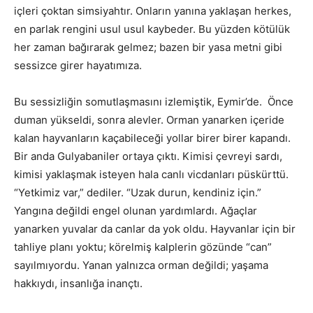
içleri çoktan simsiyahtır. Onların yanına yaklaşan herkes,
en parlak rengini usul usul kaybeder. Bu yüzden kötülük
her zaman bağırarak gelmez; bazen bir yasa metni gibi
sessizce girer hayatımıza.
Bu sessizliğin somutlaşmasını izlemiştik, Eymir’de. Önce
duman yükseldi, sonra alevler. Orman yanarken içeride
kalan hayvanların kaçabileceği yollar birer birer kapandı.
Bir anda Gulyabaniler ortaya çıktı. Kimisi çevreyi sardı,
kimisi yaklaşmak isteyen hala canlı vicdanları püskürttü.
“Yetkimiz var,” dediler. “Uzak durun, kendiniz için.”
Yangına değildi engel olunan yardımlardı. Ağaçlar
yanarken yuvalar da canlar da yok oldu. Hayvanlar için bir
tahliye planı yoktu; körelmiş kalplerin gözünde “can”
sayılmıyordu. Yanan yalnızca orman değildi; yaşama
hakkıydı, insanlığa inançtı.