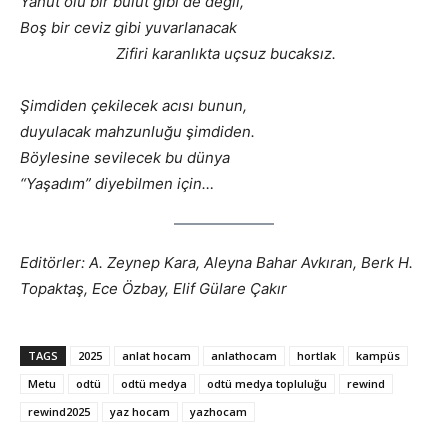
Yahut ölü bir bulut gibi de değil,
Boş bir ceviz gibi yuvarlanacak
Zifiri karanlıkta uçsuz bucaksız.
Şimdiden çekilecek acısı bunun,
duyulacak mahzunluğu şimdiden.
Böylesine sevilecek bu dünya
“Yaşadım” diyebilmen için…
Editörler: A. Zeynep Kara, Aleyna Bahar Avkıran, Berk H.
Topaktaş, Ece Özbay, Elif Gülare Çakır
TAGS
2025
anlat hocam
anlathocam
hortlak
kampüs
Metu
odtü
odtü medya
odtü medya topluluğu
rewind
rewind2025
yaz hocam
yazhocam