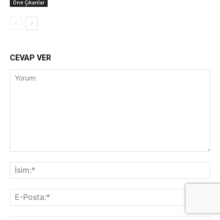
Öne Çıkanlar
CEVAP VER
Yorum:
İsi
E-
Pos