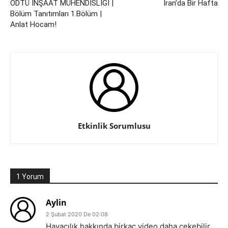
ODTÜ İNŞAAT MÜHENDİSLİĞİ |
İran’da Bir Hafta
Bölüm Tanıtımları 1.Bölüm |
Anlat Hocam!
Etkinlik Sorumlusu
1 Yorum
Aylin
2 Şubat 2020 De 02:08
Havacılık hakkında birkaç video daha çekebilir