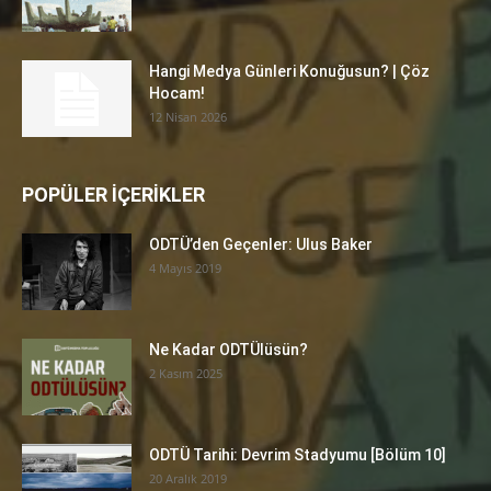
Hangi Medya Günleri Konuğusun? | Çöz
Hocam!
12 Nisan 2026
POPÜLER İÇERİKLER
ODTÜ’den Geçenler: Ulus Baker
4 Mayıs 2019
Ne Kadar ODTÜlüsün?
2 Kasım 2025
ODTÜ Tarihi: Devrim Stadyumu [Bölüm 10]
20 Aralık 2019