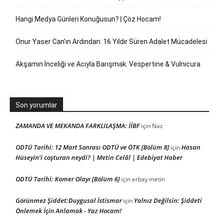
Hangi Medya Günleri Konuğusun? | Çöz Hocam!
Onur Yaser Can’ın Ardından: 16 Yıldır Süren Adalet Mücadelesi
Akşamın İnceliği ve Acıyla Barışmak: Vespertine & Vulnicura
Son yorumlar
ZAMANDA VE MEKANDA FARKLILAŞMA: İİBF
için
Naz
ODTÜ Tarihi: 12 Mart Sonrası ODTÜ ve ÖTK [Bölüm 8]
Hasan
için
Hüseyin’i coşturan neydi? | Metin Celâl | Edebiyat Haber
ODTÜ Tarihi: Komer Olayı [Bölüm 6]
için
erbay metin
Görünmez Şiddet:Duygusal İstismar
Yalnız Değilsin: Şiddeti
için
Önlemek İçin Anlamak - Yaz Hocam!