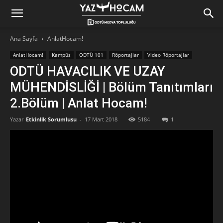
Yaz
Ana Sayfa
AnlatHocam!
AnlatHocam!
Kampüs
ODTÜ 101
Röportajlar
Video Röportajlar
Hocam!
ODTÜ HAVACILIK VE UZAY
MÜHENDİSLİĞİ | Bölüm Tanıtımları
2.Bölüm | Anlat Hocam!
Yazar
Etkinlik Sorumlusu
-
17 Mart 2018
5184
1