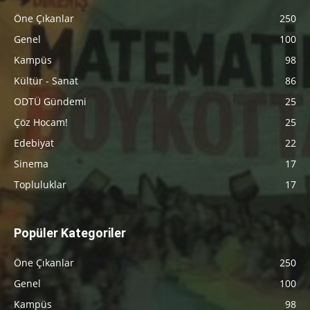
Öne Çıkanlar
250
Genel
100
Kampüs
98
Kültür - Sanat
86
ODTÜ Gündemi
25
Çöz Hocam!
25
Edebiyat
22
Sinema
17
Topluluklar
17
Popüler Kategoriler
Öne Çıkanlar
250
Genel
100
Kampüs
98