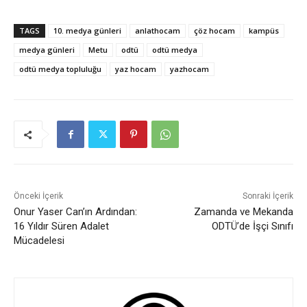
TAGS
10. medya günleri
anlathocam
çöz hocam
kampüs
medya günleri
Metu
odtü
odtü medya
odtü medya topluluğu
yaz hocam
yazhocam
Önceki İçerik
Sonraki İçerik
Onur Yaser Can’ın Ardından:
Zamanda ve Mekanda
16 Yıldır Süren Adalet
ODTÜ’de İşçi Sınıfı
Mücadelesi