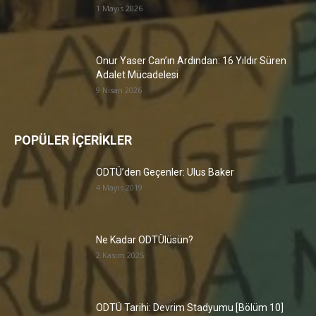
1 Mayıs 2026
Onur Yaser Can’ın Ardından: 16 Yıldır Süren
Adalet Mücadelesi
9 Nisan 2026
POPÜLER İÇERİKLER
ODTÜ’den Geçenler: Ulus Baker
4 Mayıs 2019
Ne Kadar ODTÜlüsün?
2 Kasım 2025
ODTÜ Tarihi: Devrim Stadyumu [Bölüm 10]