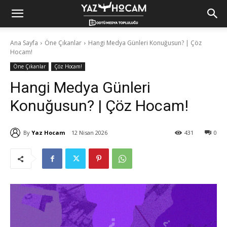
Yaz
Ana Sayfa
Öne Çıkanlar
Hangi Medya Günleri Konuğusun? | Çöz
Hocam!
Hocam!
Öne Çıkanlar
Çöz Hocam!
Hangi Medya Günleri
Konuğusun? | Çöz Hocam!
By
Yaz Hocam
12 Nisan 2026
431
0