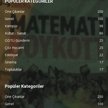
POPÜLER KATEGORİLER
Öne Çıkanlar
250
Genel
100
Kampüs
98
Kültür - Sanat
86
ODTÜ Gündemi
25
Çöz Hocam!
25
Edebiyat
22
Sinema
17
Topluluklar
17
Popüler Kategoriler
Öne Çıkanlar
250
Genel
100