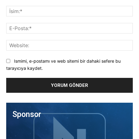
Yorum:
İsi
E-
Pos
Web
Ismimi, e-postamı ve web sitemi bir dahaki sefere bu
tarayıcıya kaydet.
Sponsor