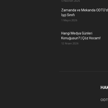
5 Haziran 2026
Zamanda ve Mekanda ODTÜ’d
İşçi Sınıfı
1 Mayıs 2026
Hangi Medya Günleri
Konuğusun? | Çöz Hocam!
12 Nisan 2026
HA
ODT