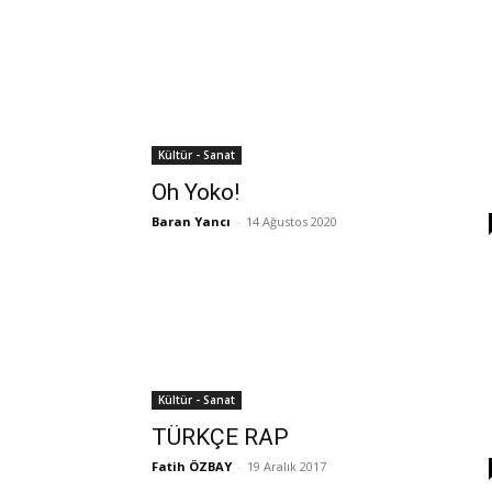
Kültür - Sanat
Oh Yoko!
Baran Yancı
-
14 Ağustos 2020
Kültür - Sanat
TÜRKÇE RAP
Fatih ÖZBAY
-
19 Aralık 2017