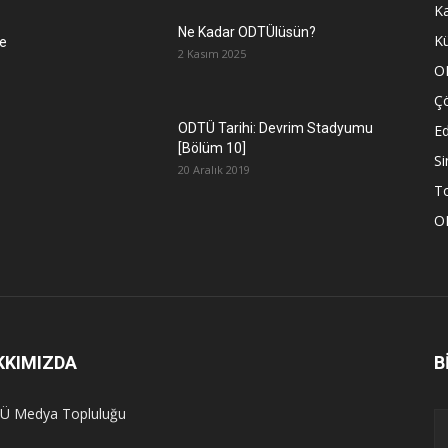
K
Ne Kadar ODTÜlüsün?
Kü
e
2 Kasım 2025
O
Ç
ODTÜ Tarihi: Devrim Stadyumu
Ed
[Bölüm 10]
S
20 Aralık 2019
To
O
KKIMIZDA
B
Ü Medya Topluluğu