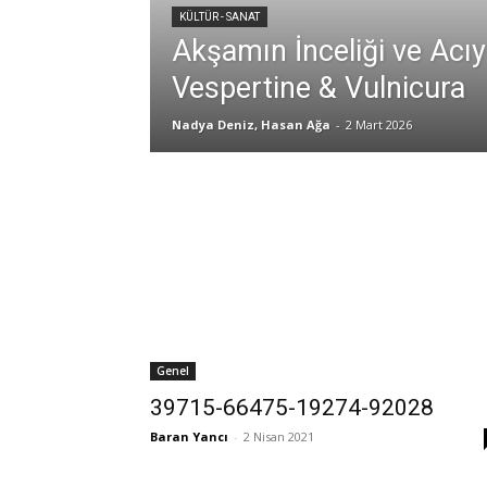
KÜLTÜR - SANAT
Akşamın İnceliği ve Acı
Vespertine & Vulnicura
Nadya Deniz, Hasan Ağa
-
2 Mart 2026
Genel
39715-66475-19274-92028
Baran Yancı
-
2 Nisan 2021