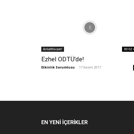
AnlatHocam!
00:02:
Ezhel ODTÜ’de!
Etkinlik Sorumlusu
-
17 Kasım 2017
EN YENİ İÇERİKLER