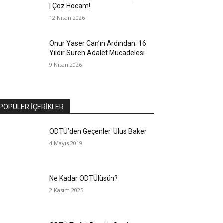
| Çöz Hocam!
12 Nisan 2026
Onur Yaser Can’ın Ardından: 16
Yıldır Süren Adalet Mücadelesi
9 Nisan 2026
POPÜLER İÇERİKLER
ODTÜ’den Geçenler: Ulus Baker
4 Mayıs 2019
Ne Kadar ODTÜlüsün?
2 Kasım 2025