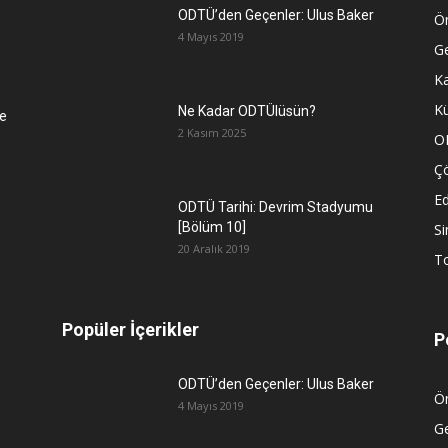
ODTÜ’den Geçenler: Ulus Baker
Ön
4 Mayıs 2019
G
K
Kü
Ne Kadar ODTÜlüsün?
e
2 Kasım 2025
O
Ç
Ed
ODTÜ Tarihi: Devrim Stadyumu
[Bölüm 10]
S
20 Aralık 2019
To
Popüler İçerikler
P
ODTÜ’den Geçenler: Ulus Baker
Ön
4 Mayıs 2019
G