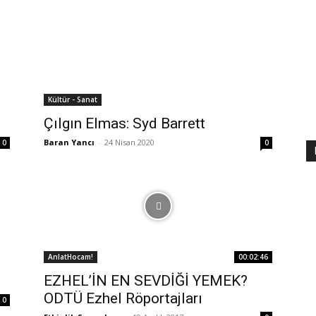
Kültür - Sanat
Çılgın Elmas: Syd Barrett
Baran Yancı
-
24 Nisan 2020
0
0
AnlatHocam!
00:02:46
EZHEL’İN EN SEVDİĞİ YEMEK?
ODTÜ Ezhel Röportajları
0