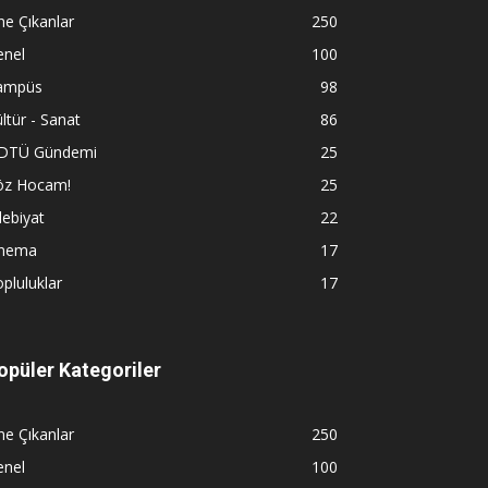
e Çıkanlar
250
enel
100
ampüs
98
ltür - Sanat
86
DTÜ Gündemi
25
öz Hocam!
25
ebiyat
22
inema
17
pluluklar
17
opüler Kategoriler
e Çıkanlar
250
enel
100