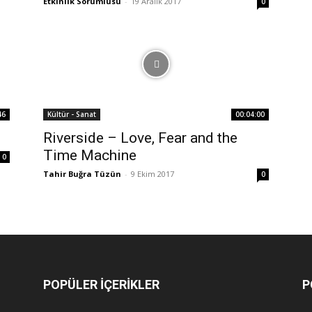
Etkinlik Sorumlusu
-
19 Aralık 2017
0
46
Kültür - Sanat
00:04:00
Riverside – Love, Fear and the
Time Machine
0
Tahir Buğra Tüzün
-
9 Ekim 2017
0
POPÜLER İÇERİKLER
P