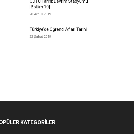
ODTÜ Tarihi: Devrim Stadyumu
[Bölüm 10]
20 Aralık 2019
Türkiye’de Öğrenci Afları Tarihi
23 Şubat 2019
OPÜLER KATEGORİLER