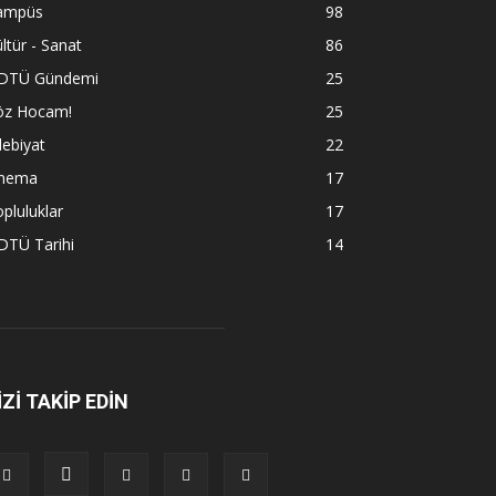
ampüs
98
ltür - Sanat
86
DTÜ Gündemi
25
öz Hocam!
25
ebiyat
22
inema
17
pluluklar
17
DTÜ Tarihi
14
İZİ TAKİP EDİN