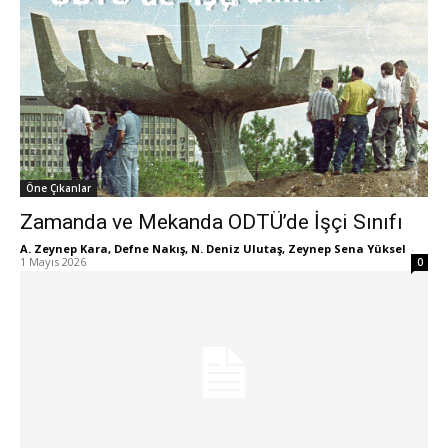
Öne Çıkanlar
Zamanda ve Mekanda ODTÜ’de İşçi Sınıfı
A. Zeynep Kara, Defne Nakış, N. Deniz Ulutaş, Zeynep Sena Yüksel
-
1 Mayıs 2026
0