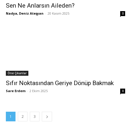
Sen Ne Anlarsın Aileden?
Nadya, Deniz Ateşyan
-
20 Kasım 2025
0
Öne Çıkanlar
Sıfır Noktasından Geriye Dönüp Bakmak
Sare Erdem
-
2 Ekim 2025
0
1
2
3