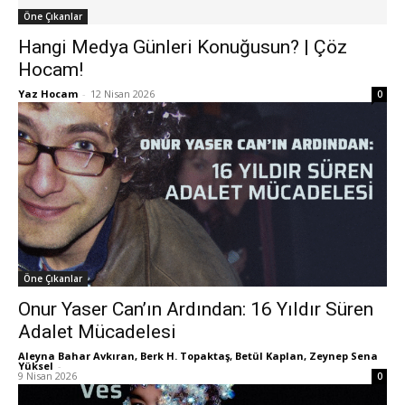
Öne Çıkanlar
Hangi Medya Günleri Konuğusun? | Çöz
Hocam!
Yaz Hocam
-
12 Nisan 2026
0
Öne Çıkanlar
Onur Yaser Can’ın Ardından: 16 Yıldır Süren
Adalet Mücadelesi
Aleyna Bahar Avkıran, Berk H. Topaktaş, Betül Kaplan, Zeynep Sena
Yüksel
-
9 Nisan 2026
0