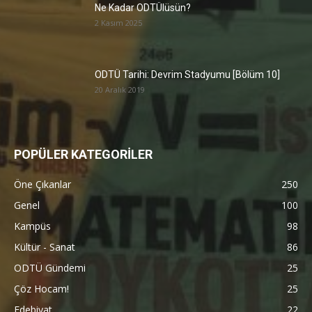
Ne Kadar ODTÜlüsün?
2 Kasım 2025
ODTÜ Tarihi: Devrim Stadyumu [Bölüm 10]
20 Aralık 2019
POPÜLER KATEGORİLER
Öne Çıkanlar
250
Genel
100
Kampüs
98
Kültür - Sanat
86
ODTÜ Gündemi
25
Çöz Hocam!
25
Edebiyat
22