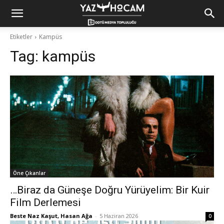
Yaz
Etiketler
Kampüs
Tag:
kampüs
Hocam!
Öne Çıkanlar
…Biraz da Güneşe Doğru Yürüyelim: Bir Kuir
Film Derlemesi
Beste Naz Kaşut, Hasan Ağa
-
5 Haziran 2026
0