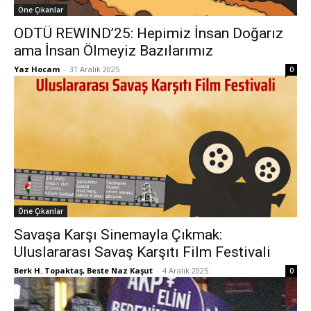
Öne Çıkanlar
ODTÜ REWIND’25: Hepimiz İnsan Doğarız
ama İnsan Ölmeyiz Bazılarımız
Yaz Hocam
-
31 Aralık 2025
0
Öne Çıkanlar
Savaşa Karşı Sinemayla Çıkmak:
Uluslararası Savaş Karşıtı Film Festivali
Berk H. Topaktaş, Beste Naz Kaşut
-
4 Aralık 2025
0