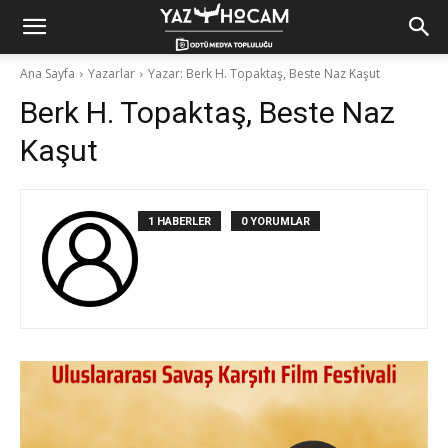
Yaz
Ana Sayfa
Yazarlar
Yazar: Berk H. Topaktaş, Beste Naz Kaşut
Berk H. Topaktaş, Beste Naz
Hocam!
Kaşut
1 HABERLER
0 YORUMLAR