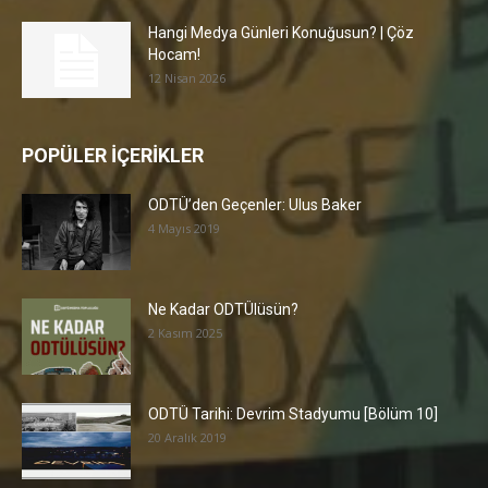
Hangi Medya Günleri Konuğusun? | Çöz
Hocam!
12 Nisan 2026
POPÜLER İÇERİKLER
ODTÜ’den Geçenler: Ulus Baker
4 Mayıs 2019
Ne Kadar ODTÜlüsün?
2 Kasım 2025
ODTÜ Tarihi: Devrim Stadyumu [Bölüm 10]
20 Aralık 2019