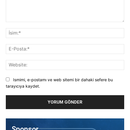
Yorum:
İsi
E-
Pos
Web
Ismimi, e-postamı ve web sitemi bir dahaki sefere bu
tarayıcıya kaydet.
Sponsor