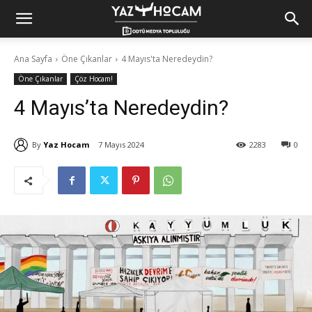
Yaz
Ana Sayfa
Öne Çıkanlar
4 Mayıs'ta Neredeydin?
Öne Çıkanlar
Çöz Hocam!
Hocam!
4 Mayıs’ta Neredeydin?
By
Yaz Hocam
7 Mayıs 2024
2283
0