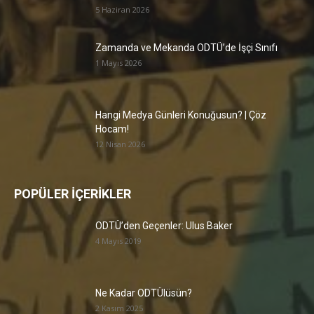
5 Haziran 2026
Zamanda ve Mekanda ODTÜ’de İşçi Sınıfı
1 Mayıs 2026
Hangi Medya Günleri Konuğusun? | Çöz
Hocam!
12 Nisan 2026
POPÜLER İÇERİKLER
ODTÜ’den Geçenler: Ulus Baker
4 Mayıs 2019
Ne Kadar ODTÜlüsün?
2 Kasım 2025