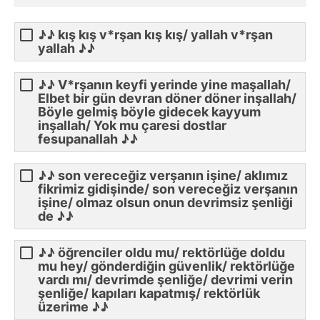
♪♪ kış kış v*rşan kış kış/ yallah v*rşan
yallah ♪♪
♪♪ V*rşanın keyfi yerinde yine maşallah/
Elbet bir gün devran döner döner inşallah/
Böyle gelmiş böyle gidecek kayyum
inşallah/ Yok mu çaresi dostlar
fesupanallah ♪♪
♪♪ son vereceğiz verşanın işine/ aklımız
fikrimiz gidişinde/ son vereceğiz verşanın
işine/ olmaz olsun onun devrimsiz şenliği
de ♪♪
♪♪ öğrenciler oldu mu/ rektörlüğe doldu
mu hey/ gönderdiğin güvenlik/ rektörlüğe
vardı mı/ devrimde şenliğe/ devrimi verin
şenliğe/ kapıları kapatmış/ rektörlük
üzerime ♪♪