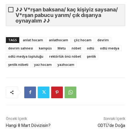
♪♪ V*rşan baksana/ kaç kişiyiz saysana/
V*rşan pabucu yarım/ çık dışarıya
oynayalım ♪♪
TAGS
anlat hocam
anlathocam
çöz hocam
devrim
devrim sahnesi
kampüs
Metu
nöbet
odtü
odtü medya
odtü medya topluluğu
rektörlük önü nöbet
şenlik
şenlik nöbeti
yaz hocam
yazhocam
Önceki İçerik
Sonraki İçerik
Hangi 8 Mart Dövizisin?
ODTÜ’de Doğa