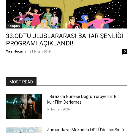
Kampüs
33.ODTÜ ULUSLARARASI BAHAR ŞENLİĞİ
PROGRAMI AÇIKLANDI!
Yaz Hocam
-
21 Nisan 2019
0
MOST READ
…Biraz da Güneşe Doğru Yürüyelim: Bir
Kuir Film Derlemesi
5 Haziran 2026
Zamanda ve Mekanda ODTÜ’de İşçi Sınıfı