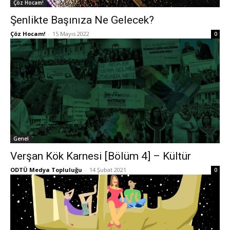
Çöz Hocam!
Şenlikte Başınıza Ne Gelecek?
Çöz Hocam!
-
15 Mayıs 2022
0
Genel
Verşan Kök Karnesi [Bölüm 4] – Kültür
ODTÜ Medya Topluluğu
-
14 Şubat 2021
0