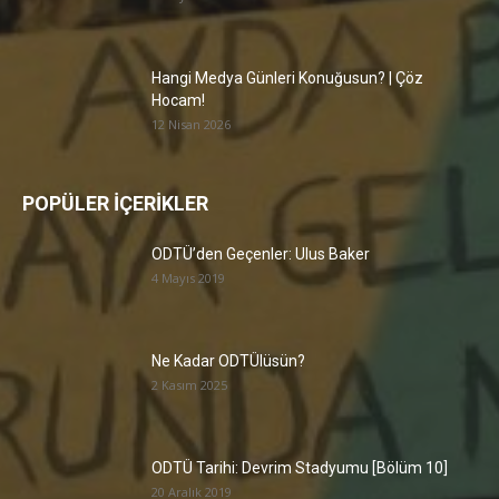
Hangi Medya Günleri Konuğusun? | Çöz
Hocam!
12 Nisan 2026
POPÜLER İÇERİKLER
ODTÜ’den Geçenler: Ulus Baker
4 Mayıs 2019
Ne Kadar ODTÜlüsün?
2 Kasım 2025
ODTÜ Tarihi: Devrim Stadyumu [Bölüm 10]
20 Aralık 2019