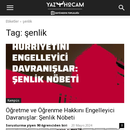
Yaz
Etiketler
şenlik
Tag:
şenlik
Hocam!
Kampüs
Öğretme ve Öğrenme Hakkını Engelleyici
Davranışlar: Şenlik Nöbeti
Sorusturma yiyen 90 ögrenciden biri
-
20 Mayıs 2024
0