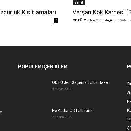
Genel
zgürlük Kısıtlamaları
Verşan Kök Karnesi [B
ODTÜ Medya Topluluğu
-
8 Şubat 
2
POPÜLER İÇERİKLER
P
ODTÜ’den Geçenler: Ulus Baker
Ön
4 Mayıs 2019
G
K
Kü
Ne Kadar ODTÜlüsün?
e
2 Kasım 2025
O
Ç