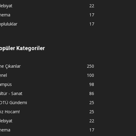
ebiyat
22
inema
17
pluluklar
17
opüler Kategoriler
e Çıkanlar
250
enel
100
ampüs
98
ltür - Sanat
86
DTÜ Gündemi
25
öz Hocam!
25
ebiyat
22
inema
17