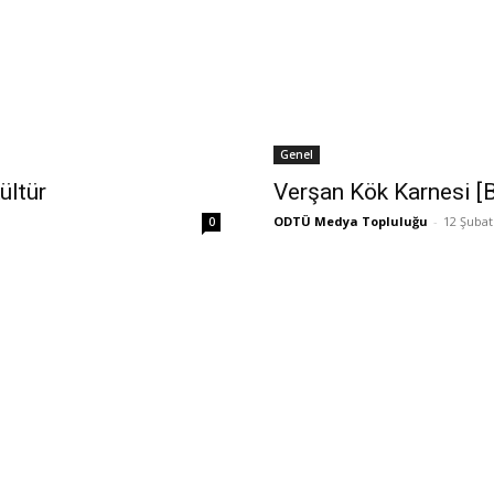
Genel
ültür
Verşan Kök Karnesi [
ODTÜ Medya Topluluğu
-
12 Şubat
0