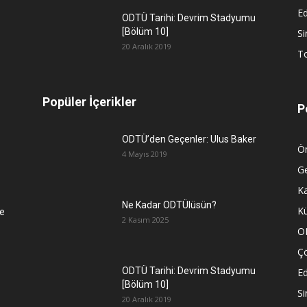
Ed
ODTÜ Tarihi: Devrim Stadyumu
[Bölüm 10]
S
20 Aralık 2019
To
Popüler İçerikler
P
ODTÜ’den Geçenler: Ulus Baker
Ön
4 Mayıs 2019
G
K
Ne Kadar ODTÜlüsün?
Kü
e
2 Kasım 2025
O
Ç
ODTÜ Tarihi: Devrim Stadyumu
Ed
[Bölüm 10]
S
20 Aralık 2019