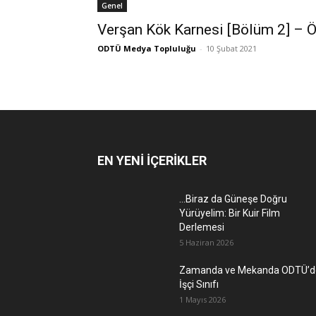
Genel
Verşan Kök Karnesi [Bölüm 2] – Ö
ODTÜ Medya Topluluğu
-
10 Şubat 2021
EN YENİ İÇERİKLER
…Biraz da Güneşe Doğru
Yürüyelim: Bir Kuir Film
Derlemesi
5 Haziran 2026
Zamanda ve Mekanda ODTÜ’d
İşçi Sınıfı
1 Mayıs 2026