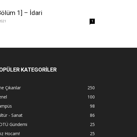
ölüm 1] – İdari
2021
1
OPÜLER KATEGORİLER
e Çıkanlar
250
enel
100
ampüs
98
ltür - Sanat
86
DTÜ Gündemi
25
öz Hocam!
25