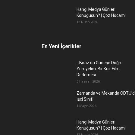
Hangi Medya Günleri
Konuğusun? | Çöz Hocam!
12 Nisan 2026
En Yeni İçerikler
…Biraz da Güneşe Doğru
Yürüyelim: Bir Kuir Film
Derlemesi
5 Haziran 2026
Zamanda ve Mekanda ODTÜ’d
İşçi Sınıfı
1 Mayıs 2026
Hangi Medya Günleri
Konuğusun? | Çöz Hocam!
12 Nisan 2026