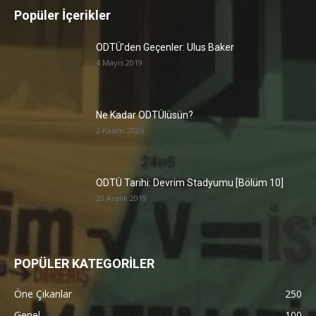
Popüler İçerikler
ODTÜ’den Geçenler: Ulus Baker
4 Mayıs 2019
Ne Kadar ODTÜlüsün?
2 Kasım 2025
ODTÜ Tarihi: Devrim Stadyumu [Bölüm 10]
20 Aralık 2019
POPÜLER KATEGORİLER
Öne Çıkanlar
250
Genel
100