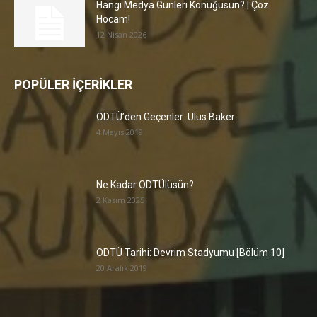
Hangi Medya Günleri Konuğusun? | Çöz
Hocam!
12 Nisan 2026
POPÜLER İÇERİKLER
ODTÜ’den Geçenler: Ulus Baker
4 Mayıs 2019
Ne Kadar ODTÜlüsün?
2 Kasım 2025
ODTÜ Tarihi: Devrim Stadyumu [Bölüm 10]
20 Aralık 2019