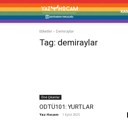
Yaz
KA
Etiketler
Demiraylar
Hocam!
Tag:
demiraylar
Öne Çıkanlar
ODTÜ101: YURTLAR
Yaz Hocam
-
1 Eylül 2025