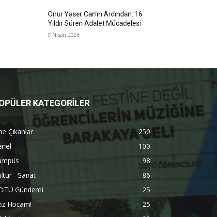
Onur Yaser Can’ın Ardından: 16
Yıldır Süren Adalet Mücadelesi
9 Nisan 2026
OPÜLER KATEGORİLER
e Çıkanlar
250
enel
100
ampüs
98
ltür - Sanat
86
DTÜ Gündemi
25
öz Hocam!
25