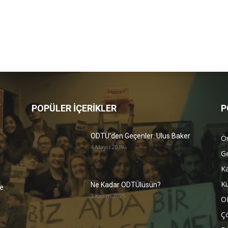
POPÜLER İÇERİKLER
P
ODTÜ’den Geçenler: Ulus Baker
Ön
4 Mayıs 2019
G
K
Kü
Ne Kadar ODTÜlüsün?
e
2 Kasım 2025
O
Ç