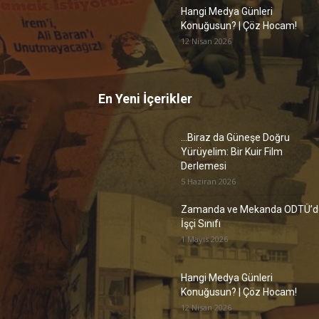
Hangi Medya Günleri
Konuğusun? | Çöz Hocam!
12 Nisan 2026
En Yeni İçerikler
…Biraz da Güneşe Doğru
Yürüyelim: Bir Kuir Film
Derlemesi
5 Haziran 2026
Zamanda ve Mekanda ODTÜ’d
İşçi Sınıfı
1 Mayıs 2026
Hangi Medya Günleri
Konuğusun? | Çöz Hocam!
12 Nisan 2026