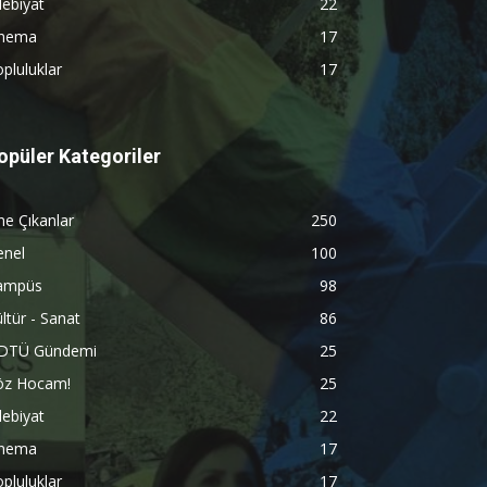
ebiyat
22
inema
17
pluluklar
17
opüler Kategoriler
e Çıkanlar
250
enel
100
ampüs
98
ltür - Sanat
86
DTÜ Gündemi
25
öz Hocam!
25
ebiyat
22
inema
17
pluluklar
17