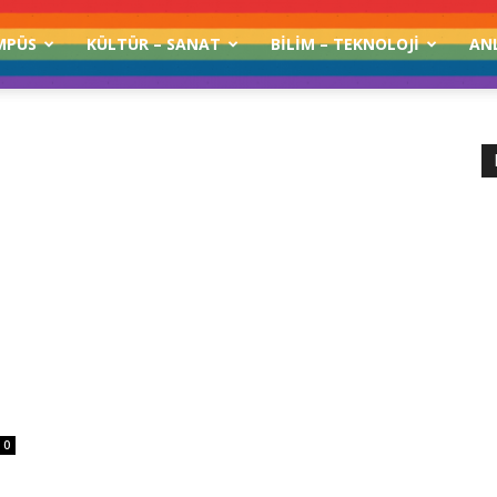
MPÜS
KÜLTÜR – SANAT
BILIM – TEKNOLOJI
AN
0