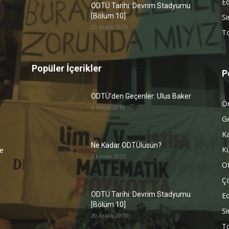
Ed
ODTÜ Tarihi: Devrim Stadyumu
[Bölüm 10]
S
20 Aralık 2019
To
Popüler İçerikler
P
ODTÜ’den Geçenler: Ulus Baker
Ön
4 Mayıs 2019
G
K
Ne Kadar ODTÜlüsün?
Kü
e
2 Kasım 2025
O
Ç
ODTÜ Tarihi: Devrim Stadyumu
Ed
[Bölüm 10]
S
20 Aralık 2019
To