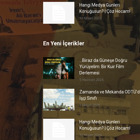
Hangi Medya Günleri
Konuğusun? | Çöz Hocam!
12 Nisan 2026
En Yeni İçerikler
…Biraz da Güneşe Doğru
Yürüyelim: Bir Kuir Film
Derlemesi
5 Haziran 2026
Zamanda ve Mekanda ODTÜ’d
İşçi Sınıfı
1 Mayıs 2026
Hangi Medya Günleri
Konuğusun? | Çöz Hocam!
12 Nisan 2026