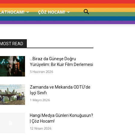
LATHOCAM!
ÇÖZ HOCAM!
MOST READ
…Biraz da Güneşe Doğru
Yürüyelim: Bir Kuir Film Derlemesi
5 Haziran 2026
Zamanda ve Mekanda ODTÜ’de
İşçi Sınıfı
1 Mayıs 2026
Hangi Medya Günleri Konuğusun?
| Çöz Hocam!
12 Nisan 2026