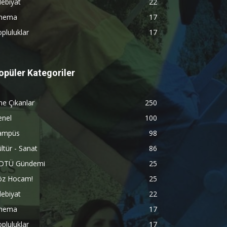
ebiyat
22
inema
17
pluluklar
17
opüler Kategoriler
e Çıkanlar
250
enel
100
ampüs
98
ltür - Sanat
86
DTÜ Gündemi
25
öz Hocam!
25
ebiyat
22
inema
17
pluluklar
17