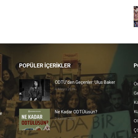
POPÜLER İÇERİKLER
P
ODTÜ’den Geçenler: Ulus Baker
Ön
4 Mayıs 2019
G
K
Kü
Ne Kadar ODTÜlüsün?
e
2 Kasım 2025
O
Ç