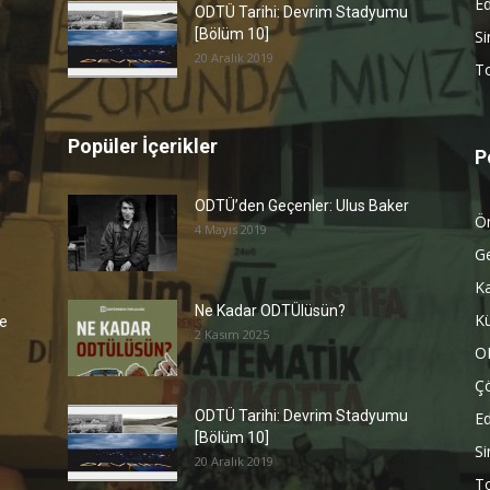
Ed
ODTÜ Tarihi: Devrim Stadyumu
[Bölüm 10]
S
20 Aralık 2019
To
Popüler İçerikler
P
ODTÜ’den Geçenler: Ulus Baker
Ön
4 Mayıs 2019
G
K
Ne Kadar ODTÜlüsün?
Kü
e
2 Kasım 2025
O
Ç
ODTÜ Tarihi: Devrim Stadyumu
Ed
[Bölüm 10]
S
20 Aralık 2019
To