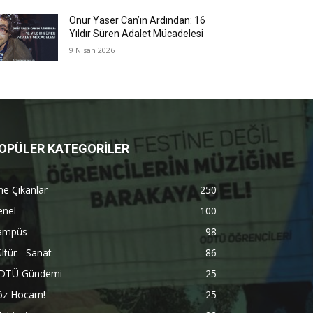
Onur Yaser Can’ın Ardından: 16
Yıldır Süren Adalet Mücadelesi
9 Nisan 2026
OPÜLER KATEGORİLER
e Çıkanlar
250
enel
100
ampüs
98
ltür - Sanat
86
DTÜ Gündemi
25
öz Hocam!
25