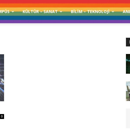
MPÜS
KÜLTÜR – SANAT
BILIM – TEKNOLOJI
AN
0