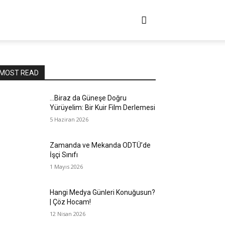
ANLATHOCAM!
ÇÖZ HOCAM!
MOST READ
…Biraz da Güneşe Doğru
Yürüyelim: Bir Kuir Film Derlemesi
5 Haziran 2026
Zamanda ve Mekanda ODTÜ’de
İşçi Sınıfı
1 Mayıs 2026
Hangi Medya Günleri Konuğusun?
| Çöz Hocam!
12 Nisan 2026