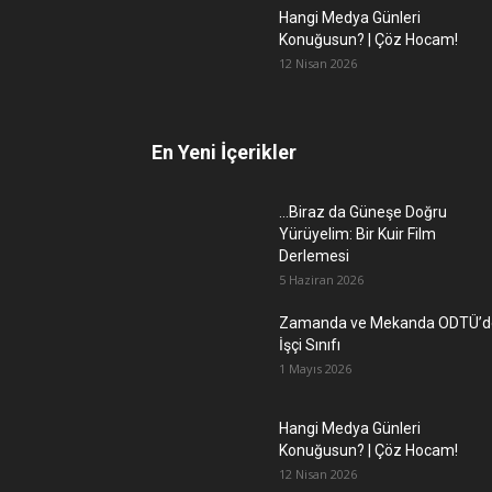
Hangi Medya Günleri
Konuğusun? | Çöz Hocam!
12 Nisan 2026
En Yeni İçerikler
…Biraz da Güneşe Doğru
Yürüyelim: Bir Kuir Film
Derlemesi
5 Haziran 2026
Zamanda ve Mekanda ODTÜ’d
İşçi Sınıfı
1 Mayıs 2026
Hangi Medya Günleri
Konuğusun? | Çöz Hocam!
12 Nisan 2026