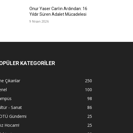
Onur Yaser Can’ın Ardından: 16
Yıldır Süren Adalet Mücadelesi
9 Nisan 2026
OPÜLER KATEGORİLER
e Çıkanlar
250
enel
100
ampüs
98
ltür - Sanat
86
DTÜ Gündemi
25
öz Hocam!
25