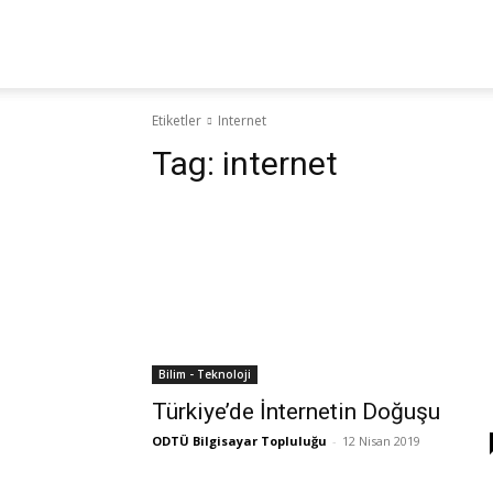
Yaz
Etiketler
Internet
Hocam!
Tag:
internet
Bilim - Teknoloji
Türkiye’de İnternetin Doğuşu
ODTÜ Bilgisayar Topluluğu
-
12 Nisan 2019