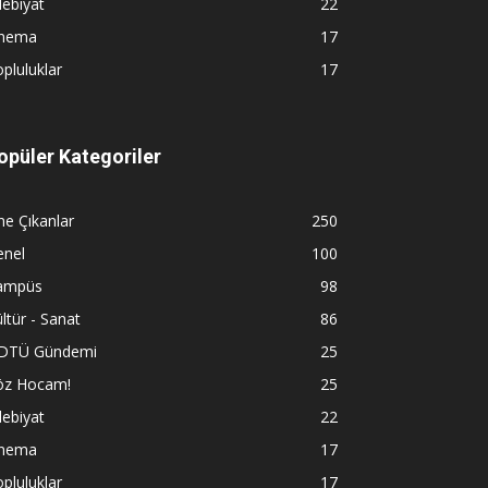
ebiyat
22
inema
17
pluluklar
17
opüler Kategoriler
e Çıkanlar
250
enel
100
ampüs
98
ltür - Sanat
86
DTÜ Gündemi
25
öz Hocam!
25
ebiyat
22
inema
17
pluluklar
17