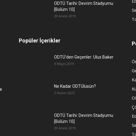
Ed
ODTÜ Tarihi: Devrim Stadyumu
[Bölüm 10]
S
20 Aralık 2019
To
Popüler İçerikler
P
ODTÜ’den Geçenler: Ulus Baker
Ön
4 Mayıs 2019
G
K
Ne Kadar ODTÜlüsün?
Kü
e
2 Kasım 2025
O
Ç
ODTÜ Tarihi: Devrim Stadyumu
Ed
[Bölüm 10]
S
20 Aralık 2019
To