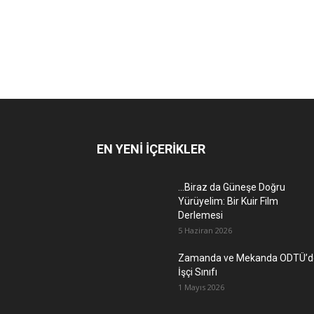
EN YENİ İÇERİKLER
…Biraz da Güneşe Doğru
Yürüyelim: Bir Kuir Film
Derlemesi
5 Haziran 2026
Zamanda ve Mekanda ODTÜ’d
İşçi Sınıfı
1 Mayıs 2026