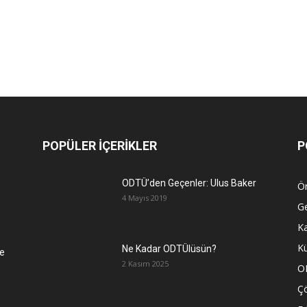
POPÜLER İÇERİKLER
P
ODTÜ’den Geçenler: Ulus Baker
Ön
4 Mayıs 2019
G
K
Kü
Ne Kadar ODTÜlüsün?
e
2 Kasım 2025
O
Ç