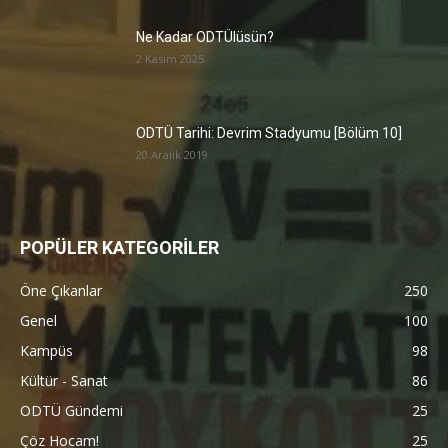
Ne Kadar ODTÜlüsün?
2 Kasım 2025
ODTÜ Tarihi: Devrim Stadyumu [Bölüm 10]
20 Aralık 2019
POPÜLER KATEGORİLER
Öne Çıkanlar
250
Genel
100
Kampüs
98
Kültür - Sanat
86
ODTÜ Gündemi
25
Çöz Hocam!
25