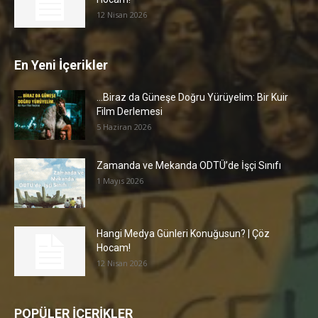
12 Nisan 2026
En Yeni İçerikler
…Biraz da Güneşe Doğru Yürüyelim: Bir Kuir
Film Derlemesi
5 Haziran 2026
Zamanda ve Mekanda ODTÜ’de İşçi Sınıfı
1 Mayıs 2026
Hangi Medya Günleri Konuğusun? | Çöz
Hocam!
12 Nisan 2026
POPÜLER İÇERİKLER