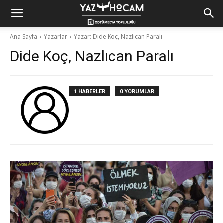
Yaz
Ana Sayfa
Yazarlar
Yazar: Dide Koç, Nazlıcan Paralı
Dide Koç, Nazlıcan Paralı
Hocam!
1 HABERLER
0 YORUMLAR