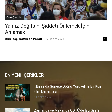
Öne Çıkanlar
Yalnız Değilsin: Şiddeti Önlemek İçin
Anlamak
Dide Koç, Nazlıcan Paralı
-
22 Kasım 2023
1
EN YENİ İÇERİKLER
…Biraz da Güneşe Doğru Yürüyelim: Bir Kuir
Film Derlemesi
5 Haziran 2026
Zamanda ve Mekanda ODTÜ’de İşçi Sınıfı