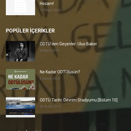
Hocam!
12 Nisan 2026
POPÜLER İÇERİKLER
ODTÜ’den Geçenler: Ulus Baker
4 Mayıs 2019
Ne Kadar ODTÜlüsün?
2 Kasım 2025
ODTÜ Tarihi: Devrim Stadyumu [Bölüm 10]
20 Aralık 2019