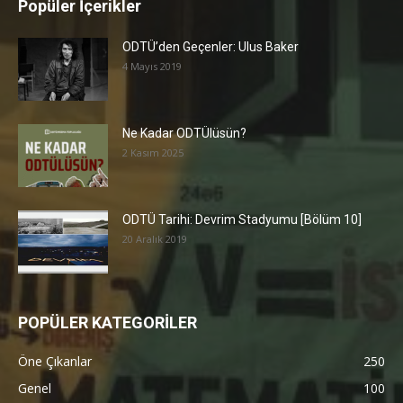
Popüler İçerikler
ODTÜ’den Geçenler: Ulus Baker
4 Mayıs 2019
Ne Kadar ODTÜlüsün?
2 Kasım 2025
ODTÜ Tarihi: Devrim Stadyumu [Bölüm 10]
20 Aralık 2019
POPÜLER KATEGORİLER
Öne Çıkanlar
250
Genel
100