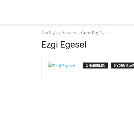
Yaz
KA
Ana Sayfa
Yazarlar
Yazar: Ezgi Egesel
Hocam!
Ezgi Egesel
2 HABERLER
0 YORUMLA