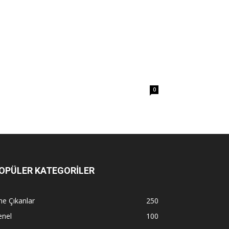
0
OPÜLER KATEGORİLER
e Çıkanlar
250
enel
100