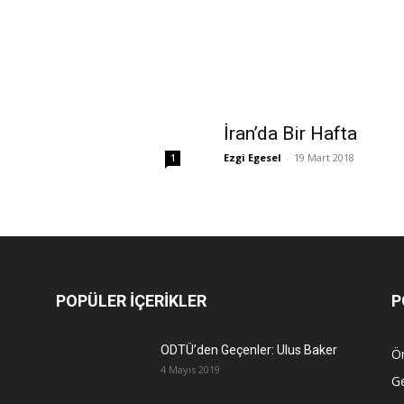
İran’da Bir Hafta
Ezgi Egesel
-
19 Mart 2018
1
POPÜLER İÇERİKLER
P
ODTÜ’den Geçenler: Ulus Baker
Ön
4 Mayıs 2019
G