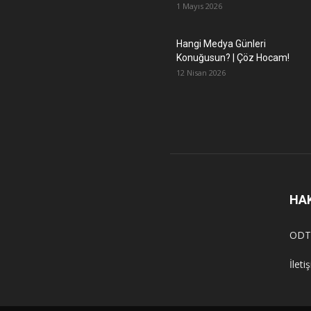
1 Mayıs 2026
Hangi Medya Günleri
Konuğusun? | Çöz Hocam!
12 Nisan 2026
HA
ODT
İleti