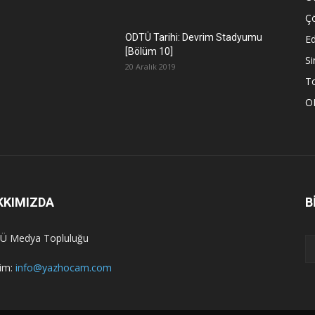
Ç
ODTÜ Tarihi: Devrim Stadyumu
Ed
[Bölüm 10]
S
20 Aralık 2019
To
O
KKIMIZDA
B
Ü Medya Topluluğu
şim:
info@yazhocam.com