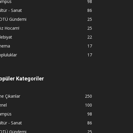
ampüs
98
ltür - Sanat
86
DTÜ Gündemi
25
öz Hocam!
25
ebiyat
22
inema
17
pluluklar
17
opüler Kategoriler
e Çıkanlar
250
enel
100
ampüs
98
ltür - Sanat
86
DTÜ Gündemi
25