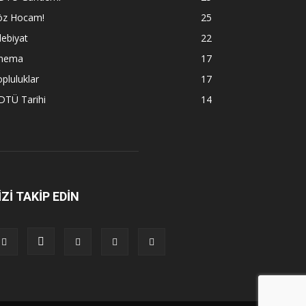
öz Hocam!
25
ebiyat
22
inema
17
pluluklar
17
DTÜ Tarihi
14
İZİ TAKİP EDİN