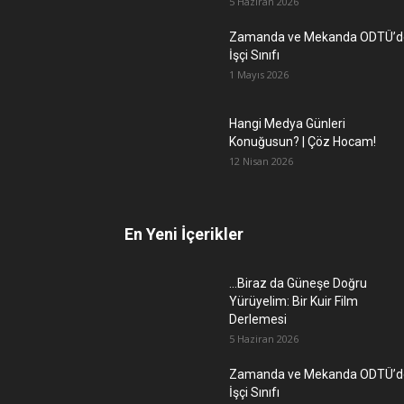
5 Haziran 2026
Zamanda ve Mekanda ODTÜ’d
İşçi Sınıfı
1 Mayıs 2026
Hangi Medya Günleri
Konuğusun? | Çöz Hocam!
12 Nisan 2026
En Yeni İçerikler
…Biraz da Güneşe Doğru
Yürüyelim: Bir Kuir Film
Derlemesi
5 Haziran 2026
Zamanda ve Mekanda ODTÜ’d
İşçi Sınıfı