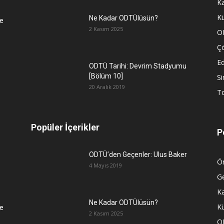
K
Kü
Ne Kadar ODTÜlüsün?
e
2 Kasım 2025
O
Ç
Ed
ODTÜ Tarihi: Devrim Stadyumu
[Bölüm 10]
S
20 Aralık 2019
To
Popüler İçerikler
P
ODTÜ’den Geçenler: Ulus Baker
Ön
4 Mayıs 2019
G
K
Ne Kadar ODTÜlüsün?
Kü
e
2 Kasım 2025
O