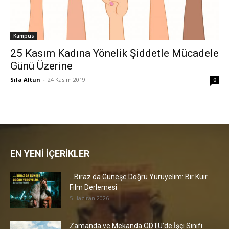
Kampüs
25 Kasım Kadına Yönelik Şiddetle Mücadele
Günü Üzerine
Sıla Altun
-
24 Kasım 2019
0
EN YENİ İÇERİKLER
…Biraz da Güneşe Doğru Yürüyelim: Bir Kuir
Film Derlemesi
5 Haziran 2026
Zamanda ve Mekanda ODTÜ’de İşçi Sınıfı