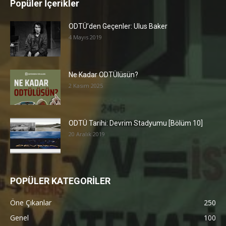
Popüler İçerikler
ODTÜ’den Geçenler: Ulus Baker
4 Mayıs 2019
Ne Kadar ODTÜlüsün?
2 Kasım 2025
ODTÜ Tarihi: Devrim Stadyumu [Bölüm 10]
20 Aralık 2019
POPÜLER KATEGORİLER
Öne Çıkanlar
250
Genel
100