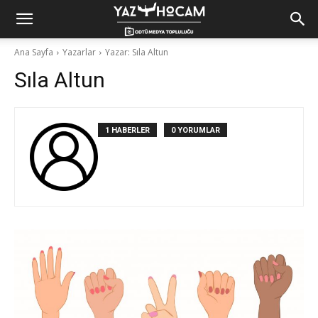
Yaz
Ana Sayfa
Yazarlar
Yazar: Sıla Altun
Sıla Altun
Hocam!
1 HABERLER
0 YORUMLAR