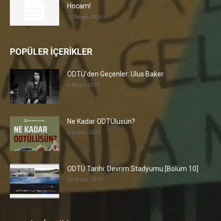
Hocam!
12 Nisan 2026
POPÜLER İÇERİKLER
ODTÜ’den Geçenler: Ulus Baker
4 Mayıs 2019
Ne Kadar ODTÜlüsün?
2 Kasım 2025
ODTÜ Tarihi: Devrim Stadyumu [Bölüm 10]
20 Aralık 2019