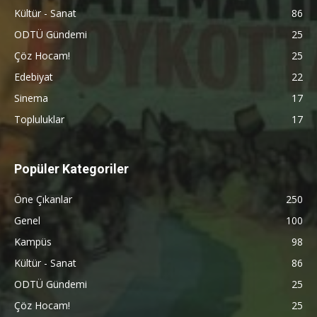
Kültür - Sanat
86
ODTÜ Gündemi
25
Çöz Hocam!
25
Edebiyat
22
Sinema
17
Topluluklar
17
Popüler Kategoriler
Öne Çıkanlar
250
Genel
100
Kampüs
98
Kültür - Sanat
86
ODTÜ Gündemi
25
Çöz Hocam!
25