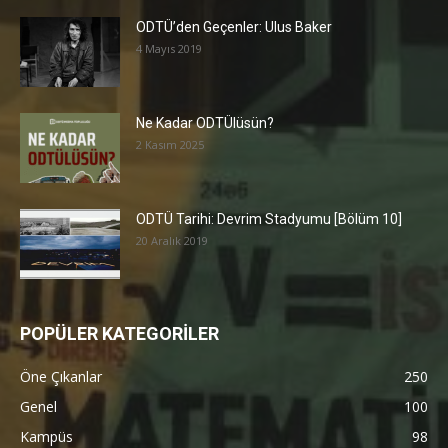
ODTÜ’den Geçenler: Ulus Baker
4 Mayıs 2019
Ne Kadar ODTÜlüsün?
2 Kasım 2025
ODTÜ Tarihi: Devrim Stadyumu [Bölüm 10]
20 Aralık 2019
POPÜLER KATEGORİLER
Öne Çıkanlar
250
Genel
100
Kampüs
98