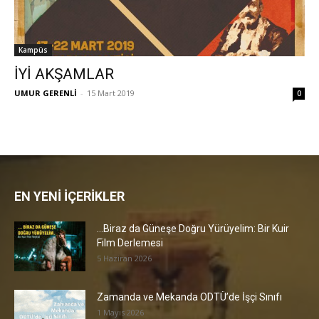
Kampüs
İYİ AKŞAMLAR
UMUR GERENLİ
-
15 Mart 2019
0
EN YENİ İÇERİKLER
…Biraz da Güneşe Doğru Yürüyelim: Bir Kuir
Film Derlemesi
5 Haziran 2026
Zamanda ve Mekanda ODTÜ’de İşçi Sınıfı
1 Mayıs 2026