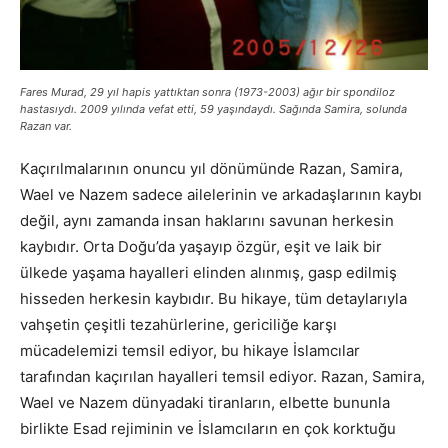
Fares Murad, 29 yıl hapis yattıktan sonra (1973-2003) ağır bir spondiloz
hastasıydı. 2009 yılında vefat etti, 59 yaşındaydı. Sağında Samira, solunda
Razan var.
Kaçırılmalarının onuncu yıl dönümünde Razan, Samira,
Wael ve Nazem sadece ailelerinin ve arkadaşlarının kaybı
değil, aynı zamanda insan haklarını savunan herkesin
kaybıdır. Orta Doğu’da yaşayıp özgür, eşit ve laik bir
ülkede yaşama hayalleri elinden alınmış, gasp edilmiş
hisseden herkesin kaybıdır. Bu hikaye, tüm detaylarıyla
vahşetin çeşitli tezahürlerine, gericiliğe karşı
mücadelemizi temsil ediyor, bu hikaye İslamcılar
tarafından kaçırılan hayalleri temsil ediyor. Razan, Samira,
Wael ve Nazem dünyadaki tiranların, elbette bununla
birlikte Esad rejiminin ve İslamcıların en çok korktuğu