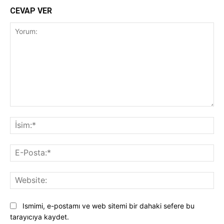
CEVAP VER
Yorum:
İsi
E-
Pos
Web
Ismimi, e-postamı ve web sitemi bir dahaki sefere bu
tarayıcıya kaydet.