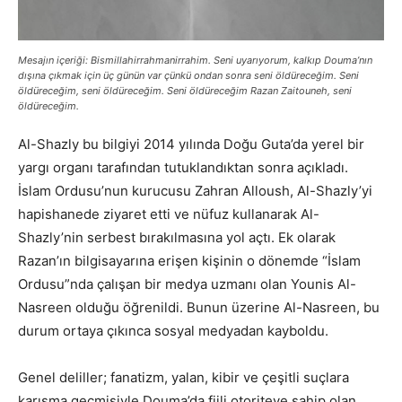
Mesajın
içeriği
: Bismillahirrahmanirrahim. Seni uyarıyorum, kalkıp Douma’nın
dışına çıkmak için üç günün var çünkü ondan sonra seni öldüreceğim. Seni
öldüreceğim, seni öldüreceğim. Seni öldüreceğim Razan Zaitouneh, seni
öldüreceğim.
Al-Shazly bu bilgiyi 2014 yılında Doğu Guta’da yerel bir
yargı organı tarafından tutuklandıktan sonra açıkladı.
İslam Ordusu’nun kurucusu Zahran Alloush, Al-Shazly’yi
hapishanede ziyaret etti ve nüfuz kullanarak Al-
Shazly’nin serbest bırakılmasına yol açtı. Ek olarak
Razan’ın bilgisayarına erişen kişinin o dönemde “İslam
Ordusu”nda çalışan bir medya uzmanı olan Younis Al-
Nasreen olduğu öğrenildi. Bunun üzerine Al-Nasreen, bu
durum ortaya çıkınca sosyal medyadan kayboldu.
Genel deliller; fanatizm, yalan, kibir ve çeşitli suçlara
karışma geçmişiyle Douma’da fiili otoriteye sahip olan