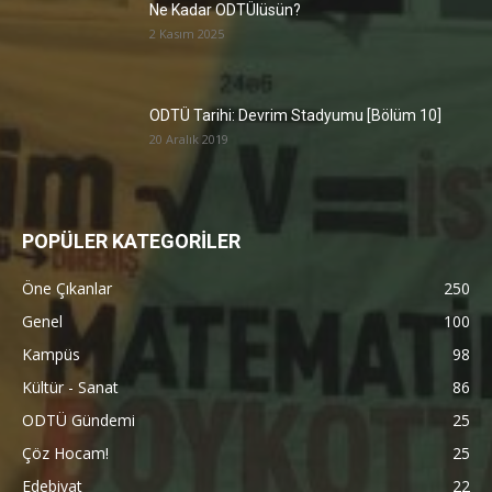
Ne Kadar ODTÜlüsün?
2 Kasım 2025
ODTÜ Tarihi: Devrim Stadyumu [Bölüm 10]
20 Aralık 2019
POPÜLER KATEGORİLER
Öne Çıkanlar
250
Genel
100
Kampüs
98
Kültür - Sanat
86
ODTÜ Gündemi
25
Çöz Hocam!
25
Edebiyat
22