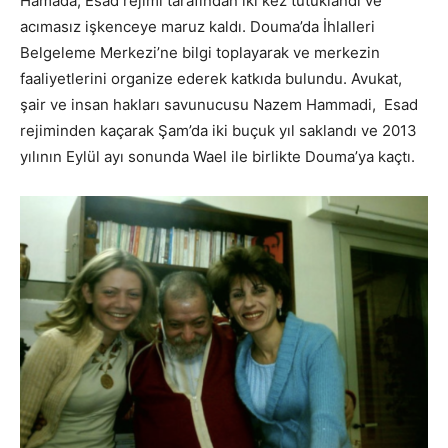
Hamada, Esad rejimi tarafından iki kez tutuklandı ve
acımasız işkenceye maruz kaldı. Douma’da İhlalleri
Belgeleme Merkezi’ne bilgi toplayarak ve merkezin
faaliyetlerini organize ederek katkıda bulundu. Avukat,
şair ve insan hakları savunucusu Nazem Hammadi, Esad
rejiminden kaçarak Şam’da iki buçuk yıl saklandı ve 2013
yılının Eylül ayı sonunda Wael ile birlikte Douma’ya kaçtı.