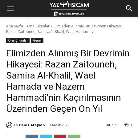
Yaz
Ana Sayfa
Öne Çıkanlar
Elimizden Alınmış Bir Devrimin Hikayesi:
Razan Zaitouneh, Samira Al-Khalil, Wael Hamada ve...
Hocam!
Öne Çıkanlar
Genel
Elimizden Alınmış Bir Devrimin
Hikayesi: Razan Zaitouneh,
Samira Al-Khalil, Wael
Hamada ve Nazem
Hammadi’nin Kaçırılmasının
Üzerinden Geçen On Yıl
By
Deniz Ateşyan
9 Aralık 2023
579
0