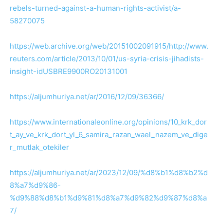
rebels-turned-against-a-human-rights-activist/a-
58270075
https://web.archive.org/web/20151002091915/http://www.
reuters.com/article/2013/10/01/us-syria-crisis-jihadists-
insight-idUSBRE9900RO20131001
https://aljumhuriya.net/ar/2016/12/09/36366/
https://www.internationaleonline.org/opinions/10_krk_dor
t_ay_ve_krk_dort_yl_6_samira_razan_wael_nazem_ve_dige
r_mutlak_otekiler
https://aljumhuriya.net/ar/2023/12/09/%d8%b1%d8%b2%d
8%a7%d9%86-
%d9%88%d8%b1%d9%81%d8%a7%d9%82%d9%87%d8%a
7/