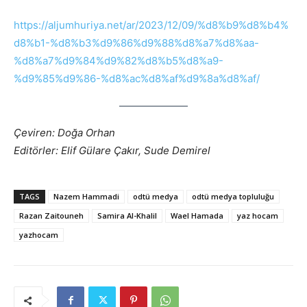
https://aljumhuriya.net/ar/2023/12/09/%d8%b9%d8%b4%
d8%b1-%d8%b3%d9%86%d9%88%d8%a7%d8%aa-
%d8%a7%d9%84%d9%82%d8%b5%d8%a9-
%d9%85%d9%86-%d8%ac%d8%af%d9%8a%d8%af/
Çeviren: Doğa Orhan
Editörler: Elif Gülare Çakır, Sude Demirel
TAGS
Nazem Hammadi
odtü medya
odtü medya topluluğu
Razan Zaitouneh
Samira Al-Khalil
Wael Hamada
yaz hocam
yazhocam