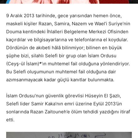
9 Aralık 2013 tarihinde, gece yarısından hemen önce,
maskeli kişiler Razan, Samira, Nazem ve Wael’i Suriye’nin
Douma kentindeki İhlalleri Belgeleme Merkezi Ofisinden
kaçırdılar ve bilgisayarlarına ve telefonlarına el koydular.
Dördünün de akıbeti hâlâ bilinmiyor; bilinen en büyük
şüphe bizi, silahlı Selefi bir grup olan İslam Ordusu
(Ceyş-ül İslam)
*
’ın muhtemel fail olduğuna yönlendiriyor.
Bu Selefi oluşumunun muhtemel fail olduğuna dair
azımsanmayacak kadar güçlü kanıtlar bulunmakta.
İslam Ordusu’nun güvenlik görevlisi Hüseyin El Şazlı,
Selefi lider Samir Kaka’nın emri üzerine Eylül 2013’ün
sonlarında Razan Zaitouneh’e ölüm tehdidi yazdığını itiraf
etti.