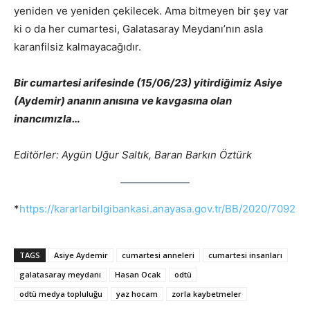
yeniden ve yeniden çekilecek. Ama bitmeyen bir şey var
ki o da her cumartesi, Galatasaray Meydanı’nın asla
karanfilsiz kalmayacağıdır.
Bir cumartesi arifesinde (15/06/23) yitirdiğimiz Asiye
(Aydemir) ananın anısına ve kavgasına olan
inancımızla…
Editörler: Aygün Uğur Saltık, Baran Barkın Öztürk
*
https://kararlarbilgibankasi.anayasa.gov.tr/BB/2020/7092
TAGS
Asiye Aydemir
cumartesi anneleri
cumartesi insanları
galatasaray meydanı
Hasan Ocak
odtü
odtü medya topluluğu
yaz hocam
zorla kaybetmeler