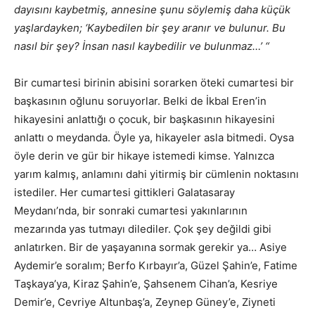
dayısını kaybetmiş, annesine şunu söylemiş daha küçük
yaşlardayken; ‘Kaybedilen bir şey aranır ve bulunur. Bu
nasıl bir şey? İnsan nasıl kaybedilir ve bulunmaz…’ “
Bir cumartesi birinin abisini sorarken öteki cumartesi bir
başkasının oğlunu soruyorlar. Belki de İkbal Eren’in
hikayesini anlattığı o çocuk, bir başkasının hikayesini
anlattı o meydanda. Öyle ya, hikayeler asla bitmedi. Oysa
öyle derin ve gür bir hikaye istemedi kimse. Yalnızca
yarım kalmış, anlamını dahi yitirmiş bir cümlenin noktasını
istediler. Her cumartesi gittikleri Galatasaray
Meydanı’nda, bir sonraki cumartesi yakınlarının
mezarında yas tutmayı dilediler. Çok şey değildi gibi
anlatırken. Bir de yaşayanına sormak gerekir ya… Asiye
Aydemir’e soralım; Berfo Kırbayır’a, Güzel Şahin’e, Fatime
Taşkaya’ya, Kiraz Şahin’e, Şahsenem Cihan’a, Kesriye
Demir’e, Cevriye Altunbaş’a, Zeynep Güney’e, Ziyneti