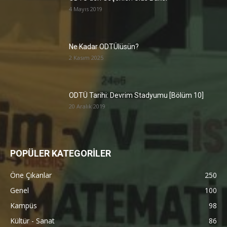
4 Mayıs 2019
Ne Kadar ODTÜlüsün?
2 Kasım 2025
ODTÜ Tarihi: Devrim Stadyumu [Bölüm 10]
20 Aralık 2019
POPÜLER KATEGORİLER
Öne Çıkanlar
250
Genel
100
Kampüs
98
Kültür - Sanat
86