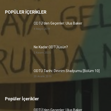
POPÜLER İÇERİKLER
ODTÜ’den Geçenler: Ulus Baker
4 Mayıs 2019
Ne Kadar ODTÜlüsün?
2 Kasım 2025
ODTÜ Tarihi: Devrim Stadyumu [Bölüm 10]
20 Aralık 2019
Popüler İçerikler
ODTÜ’den Geçenler: Ulus Baker