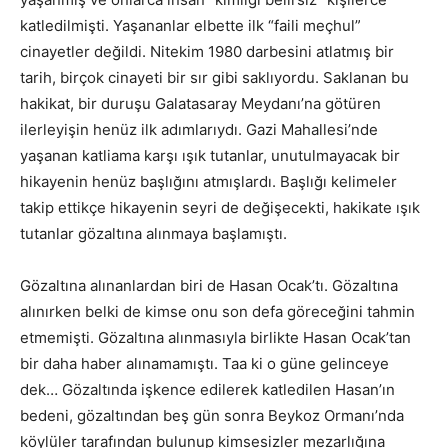
katledilmişti. Yaşananlar elbette ilk “faili meçhul”
cinayetler değildi. Nitekim 1980 darbesini atlatmış bir
tarih, birçok cinayeti bir sır gibi saklıyordu. Saklanan bu
hakikat, bir duruşu Galatasaray Meydanı’na götüren
ilerleyişin henüz ilk adımlarıydı. Gazi Mahallesi’nde
yaşanan katliama karşı ışık tutanlar, unutulmayacak bir
hikayenin henüz başlığını atmışlardı. Başlığı kelimeler
takip ettikçe hikayenin seyri de değişecekti, hakikate ışık
tutanlar gözaltına alınmaya başlamıştı.
Gözaltına alınanlardan biri de Hasan Ocak’tı. Gözaltına
alınırken belki de kimse onu son defa göreceğini tahmin
etmemişti. Gözaltına alınmasıyla birlikte Hasan Ocak’tan
bir daha haber alınamamıştı. Taa ki o güne gelinceye
dek… Gözaltında işkence edilerek katledilen Hasan’ın
bedeni, gözaltından beş gün sonra Beykoz Ormanı’nda
köylüler tarafından bulunup kimsesizler mezarlığına