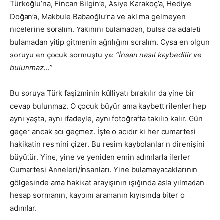
Türkoğlu’na, Fincan Bilgin’e, Asiye Karakoç’a, Hediye
Doğan’a, Makbule Babaoğlu’na ve aklıma gelmeyen
nicelerine soralım. Yakınını bulamadan, bulsa da adaleti
bulamadan yitip gitmenin ağrılığını soralım. Oysa en olgun
soruyu en çocuk sormuştu ya:
“İnsan nasıl kaybedilir ve
bulunmaz…”
Bu soruya Türk faşizminin külliyatı bırakılır da yine bir
cevap bulunmaz. O çocuk büyür ama kaybettirilenler hep
aynı yaşta, aynı ifadeyle, aynı fotoğrafta takılıp kalır. Gün
geçer ancak acı geçmez. İşte o acıdır ki her cumartesi
hakikatin resmini çizer. Bu resim kaybolanların direnişini
büyütür. Yine, yine ve yeniden emin adımlarla ilerler
Cumartesi Anneleri/İnsanları. Yine bulamayacaklarının
gölgesinde ama hakikat arayışının ışığında asla yılmadan
hesap sormanın, kaybını aramanın kıyısında biter o
adımlar.