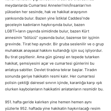
meydanlarda Cumartesi Anneleri’nin/İnsanları’nın
yükselen her sesinde, hak ve hakikat arayışının
yankısında bulur. Bazen yine İstiklal Caddesi’nde
geceleyin kadınların haykırışında bulur, bazen
LGBTİ+ların çayında simidinde bulur, bazen Kürt
annesinin “bölücü” oyasında bulur, bazense bir işçinin
grevinde. Tirat hep aynıdır. Bir gruba seslenilir ve o grup
muhakkak anayasal hakkını kullandığı için suç işliyordur.
Bu tirat çeşitlenir. Ama gün güneşi en tepede tutarken
hakikat, şemsiyesini açar ve cumartesi günlerini bu
anlatıya sabitler. Devlet tiradına tekrar başlar. Tiradın
sonunda geriye hakikatin resmi kalır. Her cumartesi
polisin çektiği dairesel sınırın içinde, karanlığa karşı ışık
olurken kaybolanların hakikatini anlatanların resmidir bu.
951. hafta geride kalırken yine hemen hemen aynı
yüzlerle 952. haftada yine hakikatin haykırılacağı resim