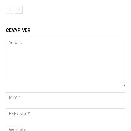
CEVAP VER
Yorum:
İsi
E-
Pos
Web