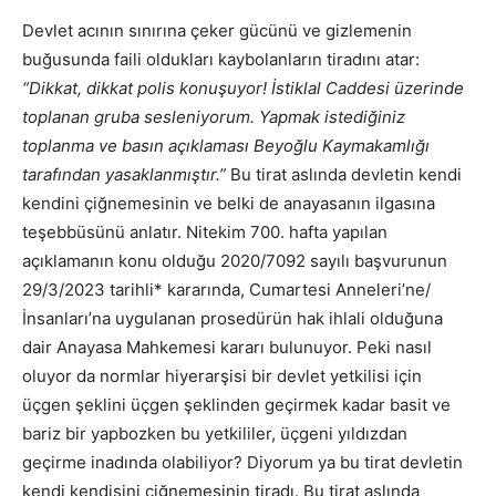
Devlet acının sınırına çeker gücünü ve gizlemenin
buğusunda faili oldukları kaybolanların tiradını atar:
“Dikkat, dikkat polis konuşuyor! İstiklal Caddesi üzerinde
toplanan gruba sesleniyorum. Yapmak istediğiniz
toplanma ve basın açıklaması Beyoğlu Kaymakamlığı
tarafından yasaklanmıştır.”
Bu tirat aslında devletin kendi
kendini çiğnemesinin ve belki de anayasanın ilgasına
teşebbüsünü anlatır. Nitekim 700. hafta yapılan
açıklamanın konu olduğu 2020/7092 sayılı başvurunun
29/3/2023 tarihli* kararında, Cumartesi Anneleri’ne/
İnsanları’na uygulanan prosedürün hak ihlali olduğuna
dair Anayasa Mahkemesi kararı bulunuyor. Peki nasıl
oluyor da normlar hiyerarşisi bir devlet yetkilisi için
üçgen şeklini üçgen şeklinden geçirmek kadar basit ve
bariz bir yapbozken bu yetkililer, üçgeni yıldızdan
geçirme inadında olabiliyor? Diyorum ya bu tirat devletin
kendi kendisini çiğnemesinin tiradı. Bu tirat aslında