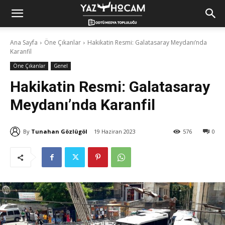
Yaz
Ana Sayfa
Öne Çıkanlar
Hakikatin Resmi: Galatasaray Meydanı’nda
Karanfil
Hocam!
Öne Çıkanlar
Genel
Hakikatin Resmi: Galatasaray
Meydanı’nda Karanfil
By
Tunahan Gözlügöl
19 Haziran 2023
576
0