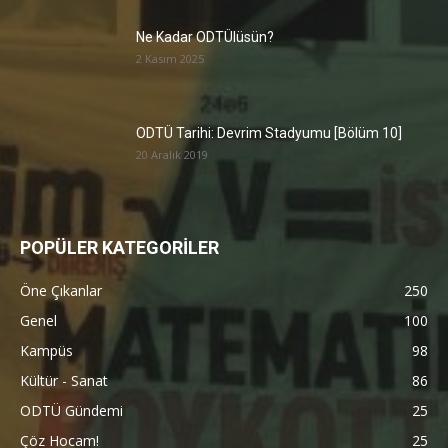
Ne Kadar ODTÜlüsün?
2 Kasım 2025
ODTÜ Tarihi: Devrim Stadyumu [Bölüm 10]
20 Aralık 2019
POPÜLER KATEGORİLER
Öne Çıkanlar
250
Genel
100
Kampüs
98
Kültür - Sanat
86
ODTÜ Gündemi
25
Çöz Hocam!
25