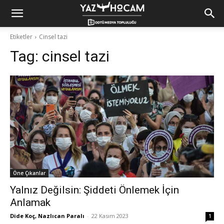
Yaz
Etiketler
Cinsel tazi
Tag:
cinsel tazi
Hocam!
Öne Çıkanlar
Yalnız Değilsin: Şiddeti Önlemek İçin
Anlamak
Dide Koç, Nazlıcan Paralı
-
22 Kasım 2023
1