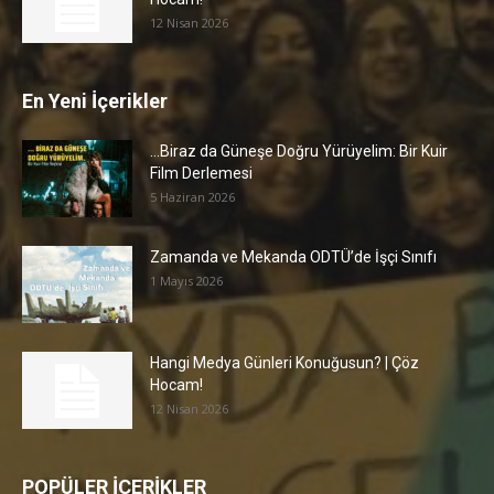
12 Nisan 2026
En Yeni İçerikler
…Biraz da Güneşe Doğru Yürüyelim: Bir Kuir
Film Derlemesi
5 Haziran 2026
Zamanda ve Mekanda ODTÜ’de İşçi Sınıfı
1 Mayıs 2026
Hangi Medya Günleri Konuğusun? | Çöz
Hocam!
12 Nisan 2026
POPÜLER İÇERİKLER