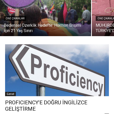
ÖNE ÇIKANLAR
ÖNE ÇIKANL
Bedensel Özerklik Hedefte: Hormon Erişimi
MÜHÜRDEN
İçin 21 Yaş Sınırı
TÜRKİYE’
Genel
PROFICIENCY’E DOĞRU İNGİLİZCE
GELİŞTİRME