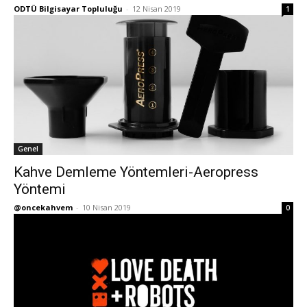
ODTÜ Bilgisayar Topluluğu
-
12 Nisan 2019
1
Genel
Kahve Demleme Yöntemleri-Aeropress
Yöntemi
@oncekahvem
-
10 Nisan 2019
0