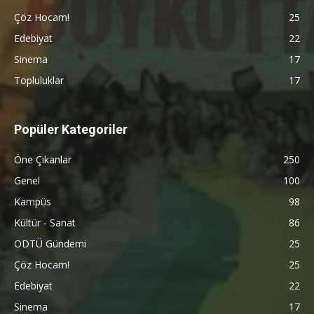
Çöz Hocam!
25
Edebiyat
22
Sinema
17
Topluluklar
17
Popüler Kategoriler
Öne Çıkanlar
250
Genel
100
Kampüs
98
Kültür - Sanat
86
ODTÜ Gündemi
25
Çöz Hocam!
25
Edebiyat
22
Sinema
17