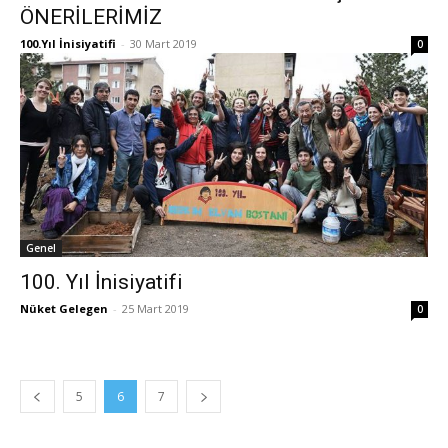
ÖNERİLERİMİZ
100.Yıl İnisiyatifi
-
30 Mart 2019
0
Genel
100. Yıl İnisiyatifi
Nüket Gelegen
-
25 Mart 2019
0
5
6
7