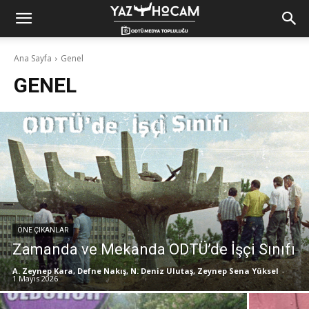
Yaz
Ana Sayfa
Genel
GENEL
Hocam!
ÖNE ÇIKANLAR
Zamanda ve Mekanda ODTÜ’de İşçi Sınıfı
A. Zeynep Kara, Defne Nakış, N. Deniz Ulutaş, Zeynep Sena Yüksel
-
1 Mayıs 2026