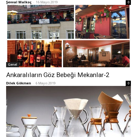
Şevval Malkoç
-
16 Mayıs 2019
0
Genel
Ankaralıların Göz Bebeği Mekanlar-2
Dilek Gökmen
-
6 Mayıs 2019
0