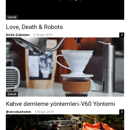
Genel
Love, Death & Robots
Dilek Gökmen
-
9 Nisan 2019
0
Genel
Kahve demleme yöntemleri-V60 Yöntemi
@oncekahvem
-
4 Nisan 2019
0