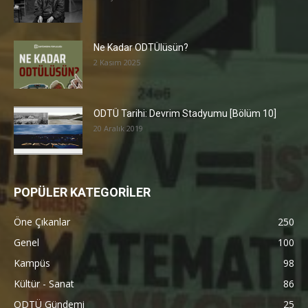
Ne Kadar ODTÜlüsün?
2 Kasım 2025
ODTÜ Tarihi: Devrim Stadyumu [Bölüm 10]
20 Aralık 2019
POPÜLER KATEGORİLER
Öne Çıkanlar
250
Genel
100
Kampüs
98
Kültür - Sanat
86
ODTÜ Gündemi
25