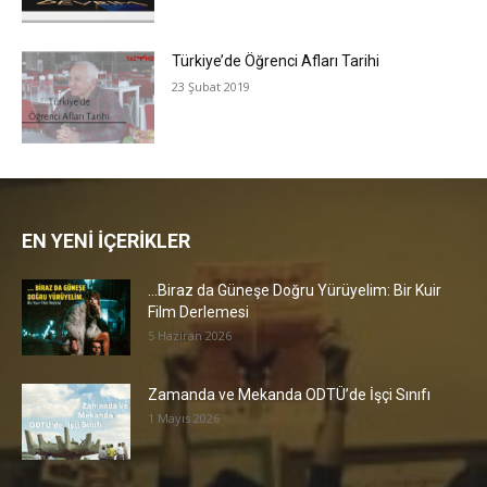
Türkiye’de Öğrenci Afları Tarihi
23 Şubat 2019
EN YENİ İÇERİKLER
…Biraz da Güneşe Doğru Yürüyelim: Bir Kuir
Film Derlemesi
5 Haziran 2026
Zamanda ve Mekanda ODTÜ’de İşçi Sınıfı
1 Mayıs 2026