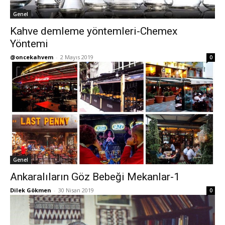
Genel
Kahve demleme yöntemleri-Chemex
Yöntemi
@oncekahvem
-
2 Mayıs 2019
0
Genel
Ankaralıların Göz Bebeği Mekanlar-1
Dilek Gökmen
-
30 Nisan 2019
0