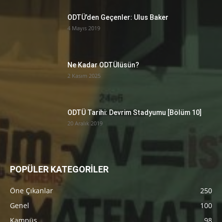
ODTÜ’den Geçenler: Ulus Baker
4 Mayıs 2019
Ne Kadar ODTÜlüsün?
2 Kasım 2025
ODTÜ Tarihi: Devrim Stadyumu [Bölüm 10]
20 Aralık 2019
POPÜLER KATEGORİLER
Öne Çıkanlar
250
Genel
100
Kampüs
98