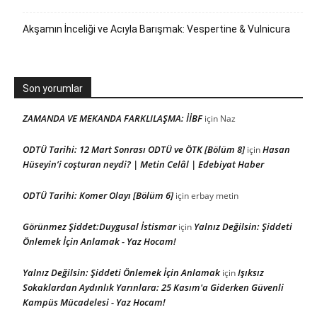
Akşamın İnceliği ve Acıyla Barışmak: Vespertine & Vulnicura
Son yorumlar
ZAMANDA VE MEKANDA FARKLILAŞMA: İİBF
için
Naz
ODTÜ Tarihi: 12 Mart Sonrası ODTÜ ve ÖTK [Bölüm 8]
Hasan
için
Hüseyin’i coşturan neydi? | Metin Celâl | Edebiyat Haber
ODTÜ Tarihi: Komer Olayı [Bölüm 6]
için
erbay metin
Görünmez Şiddet:Duygusal İstismar
Yalnız Değilsin: Şiddeti
için
Önlemek İçin Anlamak - Yaz Hocam!
Yalnız Değilsin: Şiddeti Önlemek İçin Anlamak
Işıksız
için
Sokaklardan Aydınlık Yarınlara: 25 Kasım'a Giderken Güvenli
Kampüs Mücadelesi - Yaz Hocam!