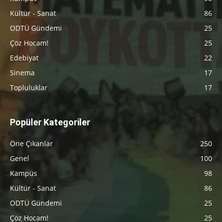
Kültür - Sanat
86
ODTÜ Gündemi
25
Çöz Hocam!
25
Edebiyat
22
Sinema
17
Topluluklar
17
Popüler Kategoriler
Öne Çıkanlar
250
Genel
100
Kampüs
98
Kültür - Sanat
86
ODTÜ Gündemi
25
Çöz Hocam!
25