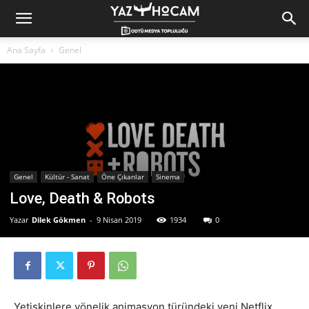
Yaz
Ana Sayfa
Genel
Hocam!
Genel
Kültür - Sanat
Öne Çıkanlar
Sinema
Love, Death & Robots
Yazar
Dilek Gökmen
-
9 Nisan 2019
1934
0
Yetişkinlere yönelik animasyon türündeki yeni Netflix