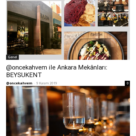
Genel
@oncekahvem ile Ankara Mekânları:
BEYSUKENT
@oncekahvem
-
9 Kasım 2019
0