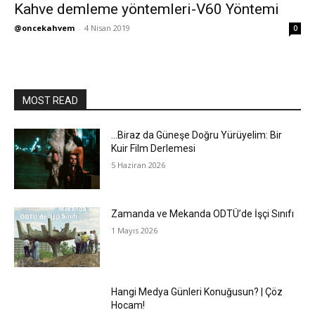
Kahve demleme yöntemleri-V60 Yöntemi
@oncekahvem
-
4 Nisan 2019
0
MOST READ
…Biraz da Güneşe Doğru Yürüyelim: Bir
Kuir Film Derlemesi
5 Haziran 2026
Zamanda ve Mekanda ODTÜ’de İşçi Sınıfı
1 Mayıs 2026
Hangi Medya Günleri Konuğusun? | Çöz
Hocam!