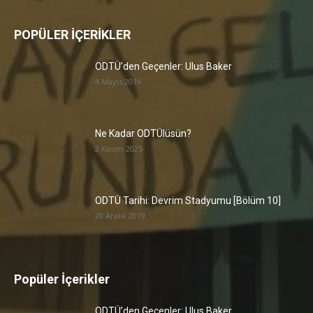
POPÜLER İÇERİKLER
ODTÜ’den Geçenler: Ulus Baker
4 Mayıs 2019
Ne Kadar ODTÜlüsün?
2 Kasım 2025
ODTÜ Tarihi: Devrim Stadyumu [Bölüm 10]
20 Aralık 2019
Popüler İçerikler
ODTÜ’den Geçenler: Ulus Baker