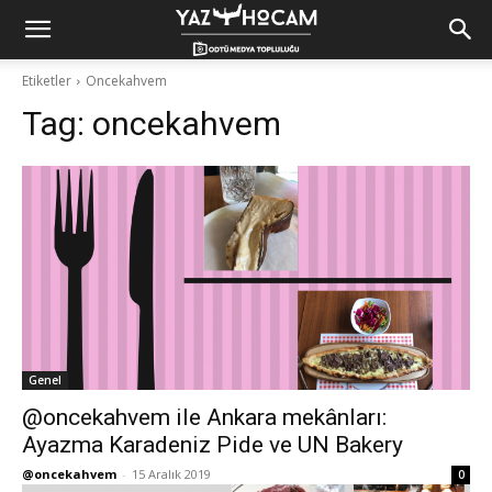
Yaz
Etiketler
Oncekahvem
Tag:
oncekahvem
Hocam!
Genel
@oncekahvem ile Ankara mekânları:
Ayazma Karadeniz Pide ve UN Bakery
@oncekahvem
-
15 Aralık 2019
0