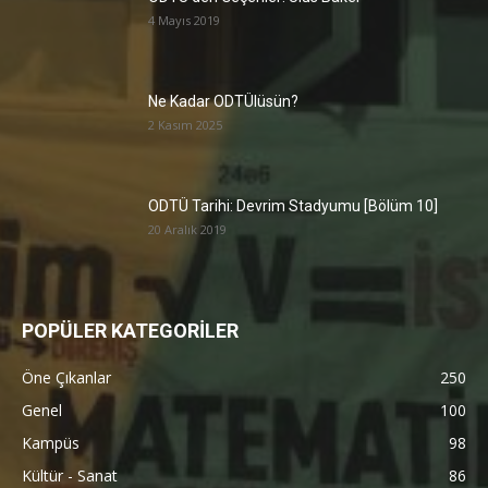
4 Mayıs 2019
Ne Kadar ODTÜlüsün?
2 Kasım 2025
ODTÜ Tarihi: Devrim Stadyumu [Bölüm 10]
20 Aralık 2019
POPÜLER KATEGORİLER
Öne Çıkanlar
250
Genel
100
Kampüs
98
Kültür - Sanat
86