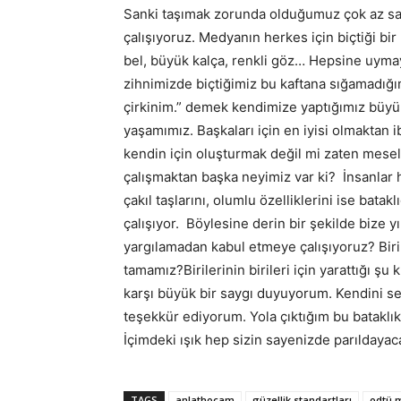
Sanki taşımak zorunda olduğumuz çok az sa
çalışıyoruz. Medyanın herkes için biçtiği bir 
bel, büyük kalça, renkli göz… Hepsine uyma
zihnimizde biçtiğimiz bu kaftana sığamadığı
çirkinim.” demek kendimize yaptığımız büyük b
yaşamımız. Başkaları için en iyisi olmaktan i
kendin için oluşturmak değil mi zaten mesele
çalışmaktan başka neyimiz var ki? İnsanlar h
çakıl taşlarını, olumlu özelliklerini ise bata
çalışıyor. Böylesine derin bir şekilde bize y
yargılamadan kabul etmeye çalışıyoruz? Biri
tamamız?Birilerinin birileri için yarattığı şu
karşı büyük bir saygı duyuyorum. Kendini se
teşekkür ediyorum. Yola çıktığım bu bataklık
İçimdeki ışık hep sizin sayenizde parıldaya
TAGS
anlathocam
güzellik standartları
odtü 