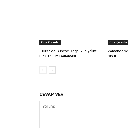
Öne Çıkanlar
Öne Çıkanlar
…Biraz da Güneşe Doğru Yürüyelim:
Zamanda ve
Bir Kuir Film Derlemesi
Sınıfı
CEVAP VER