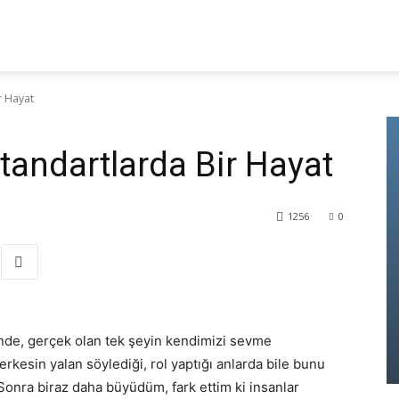
KAMPÜS
KÜLTÜR – SANAT
BILIM – TEKNOLOJI
r Hayat
andartlarda Bir Hayat
1256
0
nde, gerçek olan tek şeyin kendimizi sevme
esin yalan söylediği, rol yaptığı anlarda bile bunu
 Sonra biraz daha büyüdüm, fark ettim ki insanlar