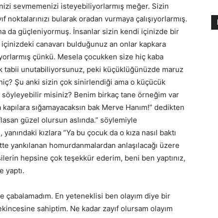
nizi sevmemenizi isteyebiliyorlarmış meğer. Sizin
ıf noktalarınızı bularak oradan vurmaya çalışıyorlarmış.
ha da güçleniyormuş. İnsanlar sizin kendi içinizde bir
 içinizdeki canavarı bulduğunuz an onlar kapkara
liyorlarmış çünkü. Mesela çocukken size hiç kaba
 pek tabii unutabiliyorsunuz, peki küçüklüğünüzde maruz
 hiç? Şu anki sizin çok sinirlendiği ama o küçücük
söyleyebilir misiniz? Benim birkaç tane örneğim var
a kapılara sığamayacaksın bak Merve Hanım!” dedikten
flasan güzel olursun aslında.” söylemiyle
yanındaki kızlara “Ya bu çocuk da o kıza nasıl baktı
ette yankılanan homurdanmalardan anlaşılacağı üzere
işilerin hepsine çok teşekkür ederim, beni ben yaptınız,
le yaptı.
ye çabalamadım. En yeteneklisi ben olayım diye bir
ekincesine sahiptim. Ne kadar zayıf olursam olayım