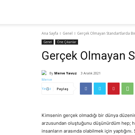
Yaz
Ana Sayfa
Genel
Gerçek Olmayan Standartlarda Bi
Hocam!
Genel
Öne Çıkanlar
Gerçek Olmayan St
By
Merve Yavuz
3 Aralık 2021
Paylaş
Kimsenin gerçek olmadığı bir dünya düzeni
arzusundan oluştuğunu düşünürdüm hep; herk
insanların arasında olabilmek için yaptığını.