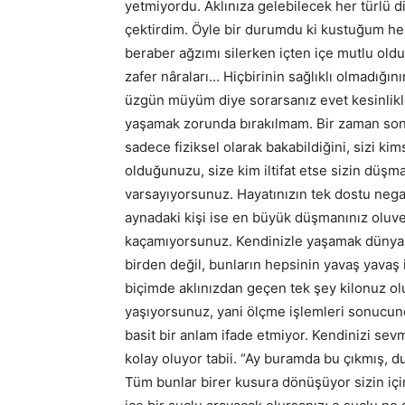
yetmiyordu. Aklınıza gelebilecek her türlü d
çektirdim. Öyle bir durumdu ki kustuğum her
beraber ağzımı silerken içten içe mutlu old
zafer nâraları… Hiçbirinin sağlıklı olmadığı
üzgün müyüm diye sorarsanız evet kesinlikl
yaşamak zorunda bırakılmam. Bir zaman sonr
sadece fiziksel olarak bakabildiğini, sizi k
olduğunuzu, size kim iltifat etse sizin düş
varsayıyorsunuz. Hayatınızın tek dostu nega
aynadaki kişi ise en büyük düşmanınız oluve
kaçamıyorsunuz. Kendinizle yaşamak dünyan
birden değil, bunların hepsinin yavaş yavaş
biçimde aklınızdan geçen tek şey kilonuz olu
yaşıyorsunuz, yani ölçme işlemleri sonucunda
basit bir anlam ifade etmiyor. Kendinizi se
kolay oluyor tabii. “Ay buramda bu çıkmış,
Tüm bunlar birer kusura dönüşüyor sizin için