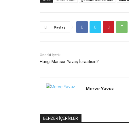
Paylaş
Önceki İçerik
Hangi Mansur Yavaş İcraatısın?
Merve Yavuz
BENZER İÇERİKLER