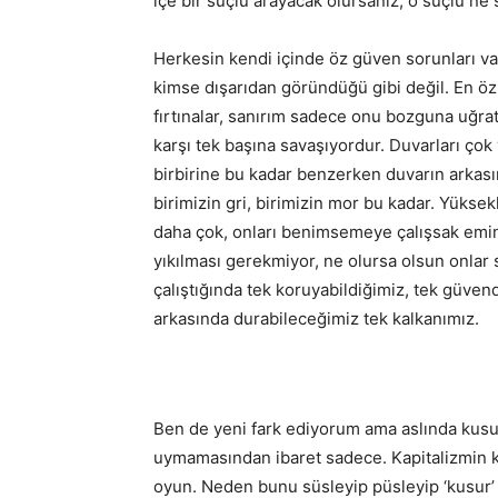
içe bir suçlu arayacak olursanız; o suçlu ne
Herkesin kendi içinde öz güven sorunları var.
kimse dışarıdan göründüğü gibi değil. En ö
fırtınalar, sanırım sadece onu bozguna uğrat
karşı tek başına savaşıyordur. Duvarları çok
birbirine bu kadar benzerken duvarın arkası
birimizin gri, birimizin mor bu kadar. Yüksekl
daha çok, onları benimsemeye çalışsak emin
yıkılması gerekmiyor, ne olursa olsun onlar s
çalıştığında tek koruyabildiğimiz, tek güvend
arkasında durabileceğimiz tek kalkanımız.
Ben de yeni fark ediyorum ama aslında kusur 
uymamasından ibaret sadece. Kapitalizmin k
oyun. Neden bunu süsleyip püsleyip ‘kusur’ g