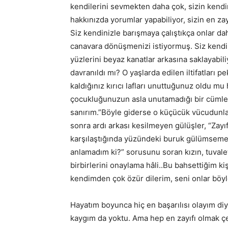
kendilerini sevmekten daha çok, sizin kendi
hakkınızda yorumlar yapabiliyor, sizin en zay
Siz kendinizle barışmaya çalıştıkça onlar da
canavara dönüşmenizi istiyormuş. Siz kendi
yüzlerini beyaz kanatlar arkasına saklayabi
davranıldı mı? O yaşlarda edilen iltifatları
kaldığınız kırıcı lafları unuttuğunuz oldu mu
çocukluğunuzun asla unutamadığı bir cümle 
sanırım.”Böyle giderse o küçücük vücudunl
sonra ardı arkası kesilmeyen gülüşler, “Zayı
karşılaştığında yüzündeki buruk gülümseme, 
anlamadım ki?” sorusunu soran kızın, tuval
birbirlerini onaylama hâli..Bu bahsettiğim k
kendimden çok özür dilerim, seni onlar böy
Hayatım boyunca hiç en başarılısı olayım di
kaygım da yoktu. Ama hep en zayıfı olmak ç