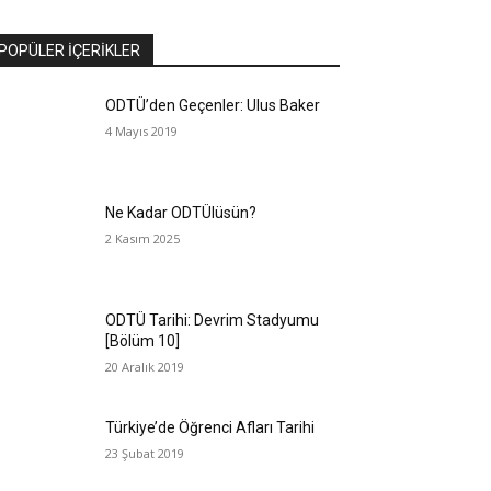
POPÜLER İÇERİKLER
ODTÜ’den Geçenler: Ulus Baker
4 Mayıs 2019
Ne Kadar ODTÜlüsün?
2 Kasım 2025
ODTÜ Tarihi: Devrim Stadyumu
[Bölüm 10]
20 Aralık 2019
Türkiye’de Öğrenci Afları Tarihi
23 Şubat 2019