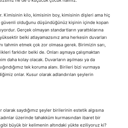
 sizsiniz ne de o küçücük çocuk hâliniz.
 Kimisinin kilo, kimisinin boy, kimisinin dişleri ama hiç
z güvenli olduğunu düşündüğünüz kişinin içinde kopan
ıyordur. Gerçek olmayan standartların yarattıklarına
 yüksektir belki atlayamazsınız ama herkesin duvarları
nı tahmin etmek çok zor olmasa gerek. Birimizin sarı,
ikleri farklıdır belki de. Onları aşmaya çalışmaktan
im daha kolay olacak. Duvarların aşılması ya da
ığındığımız tek koruma alanı. Birileri bizi vurmaya
iğimiz onlar. Kusur olarak adlandırılan şeylerin
olarak saydığımız şeyler birilerinin estetik algısına
adınlar üzerinde tahakküm kurmasından ibaret bir
ibi büyük bir kelimenin altındaki yükte eziliyoruz ki?