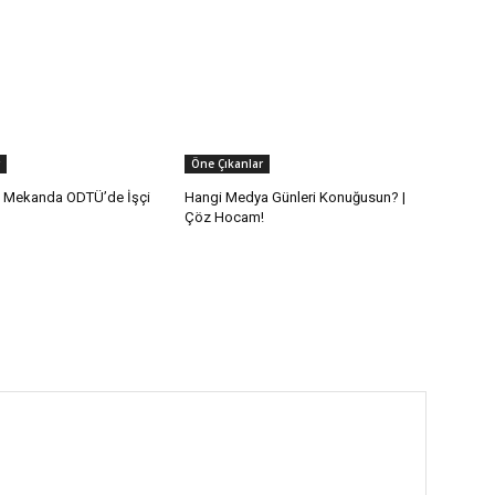
Öne Çıkanlar
 Mekanda ODTÜ’de İşçi
Hangi Medya Günleri Konuğusun? |
Çöz Hocam!