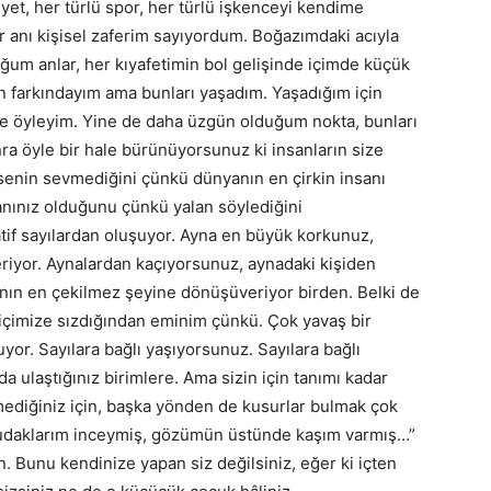
iyet, her türlü spor, her türlü işkenceyi kendime
 anı kişisel zaferim sayıyordum. Boğazımdaki acıyla
uğum anlar, her kıyafetimin bol gelişinde içimde küçük
nın farkındayım ama bunları yaşadım. Yaşadığım için
e öyleyim. Yine de daha üzgün olduğum nokta, bunları
a öyle bir hale bürünüyorsunuz ki insanların size
imsenin sevmediğini çünkü dünyanın en çirkin insanı
manınız olduğunu çünkü yalan söylediğini
tif sayılardan oluşuyor. Ayna en büyük korkunuz,
riyor. Aynalardan kaçıyorsunuz, aynadaki kişiden
ın en çekilmez şeyine dönüşüveriyor birden. Belki de
 içimize sızdığından eminim çünkü. Çok yavaş bir
yor. Sayılara bağlı yaşıyorsunuz. Sayılara bağlı
 ulaştığınız birimlere. Ama sizin için tanımı kadar
vmediğiniz için, başka yönden de kusurlar bulmak çok
 dudaklarım inceymiş, gözümün üstünde kaşım varmış…”
. Bunu kendinize yapan siz değilsiniz, eğer ki içten