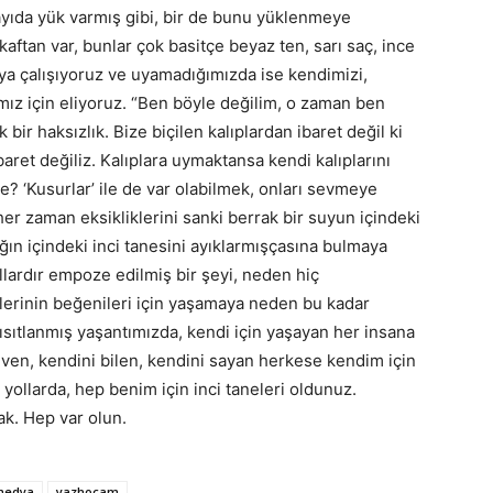
yıda yük varmış gibi, bir de bunu yüklenmeye
kaftan var, bunlar çok basitçe beyaz ten, sarı saç, ince
ya çalışıyoruz ve uyamadığımızda ise kendimizi,
mız için eliyoruz. “Ben böyle değilim, o zaman ben
ir haksızlık. Bize biçilen kalıplardan ibaret değil ki
baret değiliz. Kalıplara uymaktansa kendi kalıplarını
? ‘Kusurlar’ ile de var olabilmek, onları sevmeye
er zaman eksikliklerini sanki berrak bir suyun içindeki
klığın içindeki inci tanesini ayıklarmışçasına bulmaya
ıllardır empoze edilmiş bir şeyi, neden hiç
lerinin beğenileri için yaşamaya neden bu kadar
 kısıtlanmış yaşantımızda, kendi için yaşayan her insana
ven, kendini bilen, kendini sayan herkese kendim için
 yollarda, hep benim için inci taneleri oldunuz.
cak. Hep var olun.
medya
yazhocam