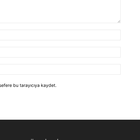
İsim:*
E-
Posta:*
Website:
sefere bu tarayıcıya kaydet.