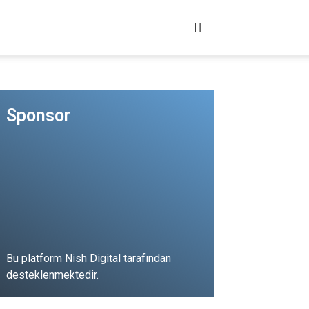
ANLATHOCAM!
ÇÖZ HOCAM!
Sponsor
Bu platform Nish Digital tarafından
desteklenmektedir.