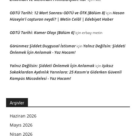
ODTÜ Tarihi: 12 Mart Sonrası ODTÜ ve ÖTK [Bölüm 8]
Hasan
için
Hüseyin’i coşturan neydi? | Metin Celâl | Edebiyat Haber
ODTÜ Tarihi: Komer Olayı [Bölüm 6]
için
erbay metin
Görünmez Şiddet:Duygusal İstismar
Yalnız Değilsin: Şiddeti
için
Önlemek İçin Anlamak - Yaz Hocam!
Yalnız Değilsin: Şiddeti Önlemek İçin Anlamak
Işıksız
için
Sokaklardan Aydınlık Yarınlara: 25 Kasım'a Giderken Güvenli
Kampüs Mücadelesi - Yaz Hocam!
Arşivler
Haziran 2026
Mayıs 2026
Nisan 2026