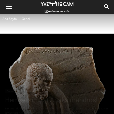
Yaz
Ana Sayfa
Genel
Hocam!
Genel
Öne Çıkanlar
Hemşehrim(iz) Anaksimandros!
Bu yazı da aslında okuyanlara belki de hiç tanımadığı ya da adını duysa da
hakkında pek bir bilgi sahibi olmadığı bir hemşehrisini tanıtacak.