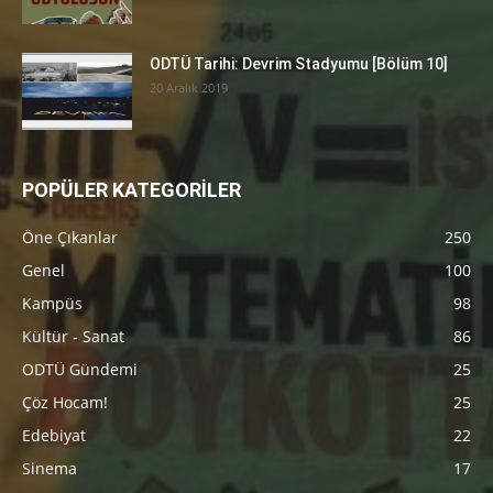
ODTÜ Tarihi: Devrim Stadyumu [Bölüm 10]
20 Aralık 2019
POPÜLER KATEGORİLER
Öne Çıkanlar
250
Genel
100
Kampüs
98
Kültür - Sanat
86
ODTÜ Gündemi
25
Çöz Hocam!
25
Edebiyat
22
Sinema
17