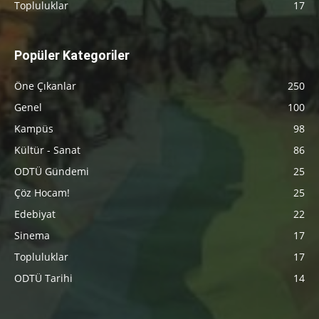
Topluluklar
17
Popüler Kategoriler
Öne Çıkanlar
250
Genel
100
Kampüs
98
Kültür - Sanat
86
ODTÜ Gündemi
25
Çöz Hocam!
25
Edebiyat
22
Sinema
17
Topluluklar
17
ODTÜ Tarihi
14