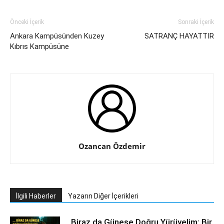
Önceki İçerik
Sonraki İçerik
Ankara Kampüsünden Kuzey
SATRANÇ HAYATTIR
Kıbrıs Kampüsüne
Ozancan Özdemir
İlgili Haberler
Yazarın Diğer İçerikleri
…Biraz da Güneşe Doğru Yürüyelim: Bir