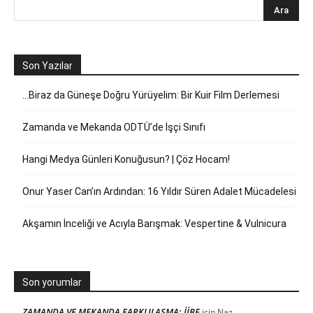
Son Yazılar
…Biraz da Güneşe Doğru Yürüyelim: Bir Kuir Film Derlemesi
Zamanda ve Mekanda ODTÜ’de İşçi Sınıfı
Hangi Medya Günleri Konuğusun? | Çöz Hocam!
Onur Yaser Can’ın Ardından: 16 Yıldır Süren Adalet Mücadelesi
Akşamın İnceliği ve Acıyla Barışmak: Vespertine & Vulnicura
Son yorumlar
ZAMANDA VE MEKANDA FARKLILAŞMA: İİBF
için
Naz