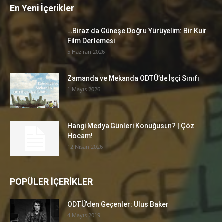
En Yeni İçerikler
…Biraz da Güneşe Doğru Yürüyelim: Bir Kuir
Film Derlemesi
5 Haziran 2026
Zamanda ve Mekanda ODTÜ’de İşçi Sınıfı
1 Mayıs 2026
Hangi Medya Günleri Konuğusun? | Çöz
Hocam!
12 Nisan 2026
POPÜLER İÇERİKLER
ODTÜ’den Geçenler: Ulus Baker
4 Mayıs 2019