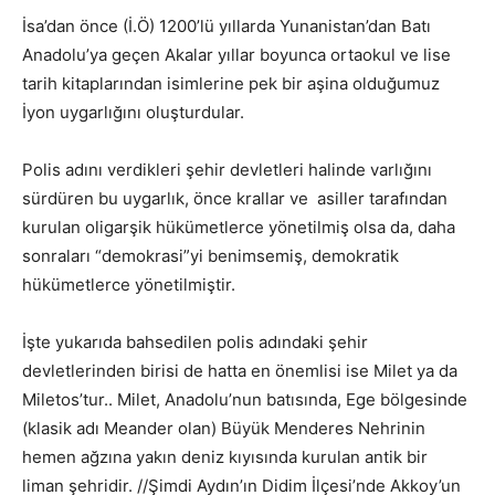
İsa’dan önce (İ.Ö) 1200’lü yıllarda Yunanistan’dan Batı
Anadolu’ya geçen Akalar yıllar boyunca ortaokul ve lise
tarih kitaplarından isimlerine pek bir aşina olduğumuz
İyon uygarlığını oluşturdular.
Polis adını verdikleri şehir devletleri halinde varlığını
sürdüren bu uygarlık, önce krallar ve asiller tarafından
kurulan oligarşik hükümetlerce yönetilmiş olsa da, daha
sonraları “demokrasi”yi benimsemiş, demokratik
hükümetlerce yönetilmiştir.
İşte yukarıda bahsedilen polis adındaki şehir
devletlerinden birisi de hatta en önemlisi ise Milet ya da
Miletos’tur.. Milet, Anadolu’nun batısında, Ege bölgesinde
(klasik adı Meander olan) Büyük Menderes Nehrinin
hemen ağzına yakın deniz kıyısında kurulan antik bir
liman şehridir. //Şimdi Aydın’ın Didim İlçesi’nde Akkoy’un