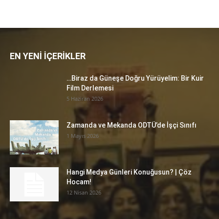
EN YENİ İÇERİKLER
…Biraz da Güneşe Doğru Yürüyelim: Bir Kuir
Film Derlemesi
5 Haziran 2026
Zamanda ve Mekanda ODTÜ’de İşçi Sınıfı
1 Mayıs 2026
Hangi Medya Günleri Konuğusun? | Çöz
Hocam!
12 Nisan 2026