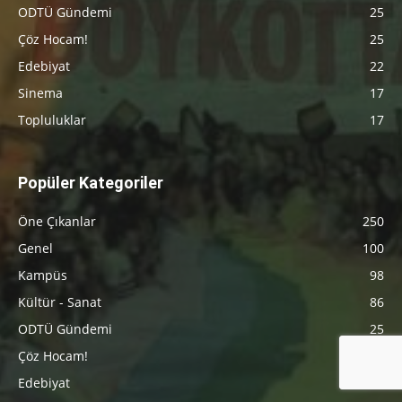
ODTÜ Gündemi
25
Çöz Hocam!
25
Edebiyat
22
Sinema
17
Topluluklar
17
Popüler Kategoriler
Öne Çıkanlar
250
Genel
100
Kampüs
98
Kültür - Sanat
86
ODTÜ Gündemi
25
Çöz Hocam!
25
Edebiyat
22