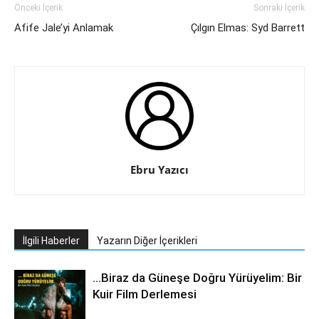
Önceki İçerik
Sonraki İçerik
Afife Jale’yi Anlamak
Çılgın Elmas: Syd Barrett
Ebru Yazıcı
İlgili Haberler
Yazarın Diğer İçerikleri
…Biraz da Güneşe Doğru Yürüyelim: Bir
Kuir Film Derlemesi