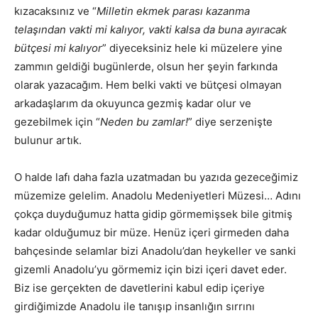
kızacaksınız ve “
Milletin ekmek parası kazanma
telaşından vakti mi kalıyor, vakti kalsa da buna ayıracak
bütçesi mi kalıyor
” diyeceksiniz hele ki müzelere yine
zammın geldiği bugünlerde, olsun her şeyin farkında
olarak yazacağım. Hem belki vakti ve bütçesi olmayan
arkadaşlarım da okuyunca gezmiş kadar olur ve
gezebilmek için “
Neden bu zamlar!
” diye serzenişte
bulunur artık.
O halde lafı daha fazla uzatmadan bu yazıda gezeceğimiz
müzemize gelelim. Anadolu Medeniyetleri Müzesi… Adını
çokça duyduğumuz hatta gidip görmemişsek bile gitmiş
kadar olduğumuz bir müze. Henüz içeri girmeden daha
bahçesinde selamlar bizi Anadolu’dan heykeller ve sanki
gizemli Anadolu’yu görmemiz için bizi içeri davet eder.
Biz ise gerçekten de davetlerini kabul edip içeriye
girdiğimizde Anadolu ile tanışıp insanlığın sırrını