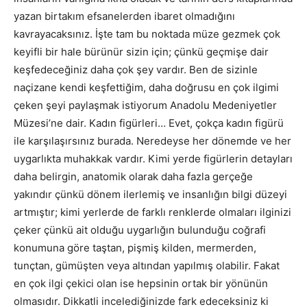
yazan birtakım efsanelerden ibaret olmadığını
kavrayacaksınız. İşte tam bu noktada müze gezmek çok
keyifli bir hale bürünür sizin için; çünkü geçmişe dair
keşfedeceğiniz daha çok şey vardır. Ben de sizinle
naçizane kendi keşfettiğim, daha doğrusu en çok ilgimi
çeken şeyi paylaşmak istiyorum Anadolu Medeniyetler
Müzesi’ne dair. Kadın figürleri… Evet, çokça kadın figürü
ile karşılaşırsınız burada. Neredeyse her dönemde ve her
uygarlıkta muhakkak vardır. Kimi yerde figürlerin detayları
daha belirgin, anatomik olarak daha fazla gerçeğe
yakındır çünkü dönem ilerlemiş ve insanlığın bilgi düzeyi
artmıştır; kimi yerlerde de farklı renklerde olmaları ilginizi
çeker çünkü ait olduğu uygarlığın bulunduğu coğrafi
konumuna göre taştan, pişmiş kilden, mermerden,
tunçtan, gümüşten veya altından yapılmış olabilir. Fakat
en çok ilgi çekici olan ise hepsinin ortak bir yönünün
olmasıdır. Dikkatli incelediğinizde fark edeceksiniz ki