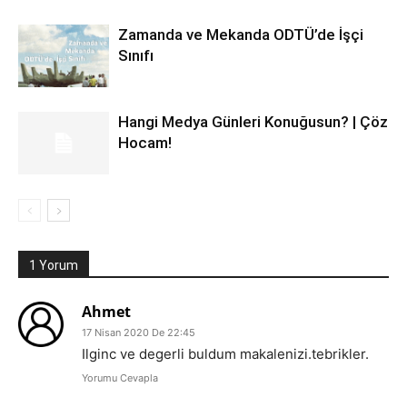
Zamanda ve Mekanda ODTÜ’de İşçi
Sınıfı
Hangi Medya Günleri Konuğusun? | Çöz
Hocam!
1 Yorum
Ahmet
17 Nisan 2020 De 22:45
Ilginc ve degerli buldum makalenizi.tebrikler.
Yorumu Cevapla