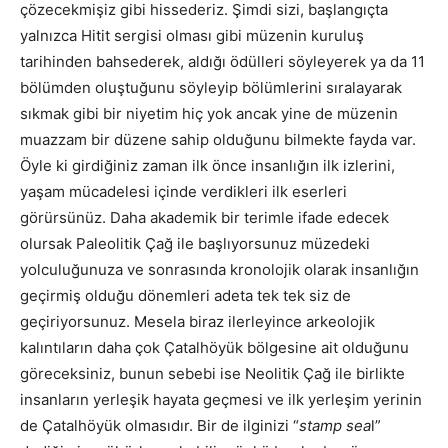
çözecekmişiz gibi hissederiz. Şimdi sizi, başlangıçta
yalnızca Hitit sergisi olması gibi müzenin kuruluş
tarihinden bahsederek, aldığı ödülleri söyleyerek ya da 11
bölümden oluştuğunu söyleyip bölümlerini sıralayarak
sıkmak gibi bir niyetim hiç yok ancak yine de müzenin
muazzam bir düzene sahip olduğunu bilmekte fayda var.
Öyle ki girdiğiniz zaman ilk önce insanlığın ilk izlerini,
yaşam mücadelesi içinde verdikleri ilk eserleri
görürsünüz. Daha akademik bir terimle ifade edecek
olursak Paleolitik Çağ ile başlıyorsunuz müzedeki
yolculuğunuza ve sonrasında kronolojik olarak insanlığın
geçirmiş olduğu dönemleri adeta tek tek siz de
geçiriyorsunuz. Mesela biraz ilerleyince arkeolojik
kalıntıların daha çok Çatalhöyük bölgesine ait olduğunu
göreceksiniz, bunun sebebi ise Neolitik Çağ ile birlikte
insanların yerleşik hayata geçmesi ve ilk yerleşim yerinin
de Çatalhöyük olmasıdır. Bir de ilginizi “
stamp sea
l”