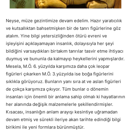
Neyse, müze gezintimize devam edelim. Hazır yaratıcılık
ve kutsallıktan bahsetmişken bir de tanrı figürlerine göz
atalım. Yine bilgi yetersizliğinden ötürü evreni ve
işleyişini açıklayamayan insanlık, dolayısıyla her şeyi
bildiğini varsaydıkları birtakım tanrılar tasvir etme ihtiyacı
duymuş ve bununla da kalmayıp heykellerini yapmışlardır.
Mesela, M.Ö. 6. yüzyılda karşımıza daha çok leopar
figürleri çıkarken M.Ö. 3.yüzyılda ise boğa figürlerini
sıklıkla görüyoruz. Bunların yanı sıra at ve aslan figürleri
de çokça karşımıza çıkıyor. Tüm bunlar o dönemin
insanları için önemli bir anlama sahip olmalı ki hayatlarının
her alanında değişik malzemelerle şekillendirmişler.
Kısacası, insanlığın anlam arayışı kesintiye uğramadan
devam etmiş ve sürekli ileriye akan tarihte edindiği bilgi
birikimi ile yeni formlara bürünmüştür.