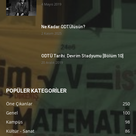
4 Mayıs 2019
Ne Kadar ODTÜlüsün?
2 Kasım 2025
ODTÜ Tarihi: Devrim Stadyumu [Bölüm 10]
20 Aralık 2019
POPÜLER KATEGORİLER
Öne Çıkanlar
250
Genel
100
Kampüs
98
Kültür - Sanat
86