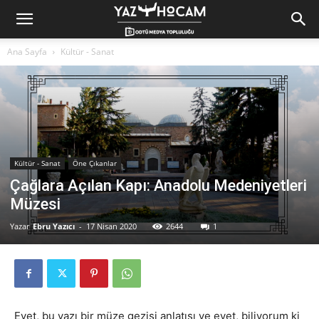
Yaz
Ana Sayfa
Kültür - Sanat
Hocam!
Kültür - Sanat
Öne Çıkanlar
Çağlara Açılan Kapı: Anadolu Medeniyetleri
Müzesi
Yazar
Ebru Yazıcı
-
17 Nisan 2020
2644
1
Evet, bu yazı bir müze gezisi anlatısı ve evet, biliyorum ki