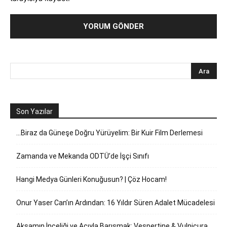
Son Yazılar
…Biraz da Güneşe Doğru Yürüyelim: Bir Kuir Film Derlemesi
Zamanda ve Mekanda ODTÜ’de İşçi Sınıfı
Hangi Medya Günleri Konuğusun? | Çöz Hocam!
Onur Yaser Can’ın Ardından: 16 Yıldır Süren Adalet Mücadelesi
Akşamın İnceliği ve Acıyla Barışmak: Vespertine & Vulnicura