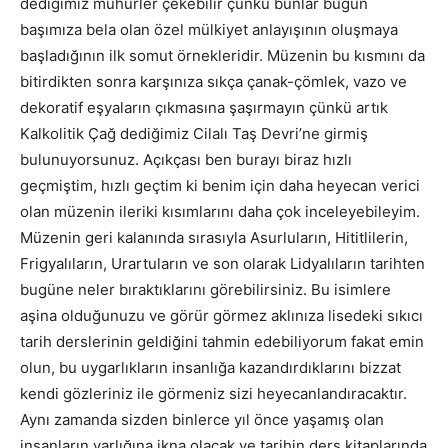
dediğimiz mühürler çekebilir çünkü bunlar bugün
başımıza bela olan özel mülkiyet anlayışının oluşmaya
başladığının ilk somut örnekleridir. Müzenin bu kısmını da
bitirdikten sonra karşınıza sıkça çanak-çömlek, vazo ve
dekoratif eşyaların çıkmasına şaşırmayın çünkü artık
Kalkolitik Çağ dediğimiz Cilalı Taş Devri’ne girmiş
bulunuyorsunuz. Açıkçası ben burayı biraz hızlı
geçmiştim, hızlı geçtim ki benim için daha heyecan verici
olan müzenin ileriki kısımlarını daha çok inceleyebileyim.
Müzenin geri kalanında sırasıyla Asurluların, Hititlilerin,
Frigyalıların, Urartuların ve son olarak Lidyalıların tarihten
bugüne neler bıraktıklarını görebilirsiniz. Bu isimlere
aşina olduğunuzu ve görür görmez aklınıza lisedeki sıkıcı
tarih derslerinin geldiğini tahmin edebiliyorum fakat emin
olun, bu uygarlıkların insanlığa kazandırdıklarını bizzat
kendi gözleriniz ile görmeniz sizi heyecanlandıracaktır.
Aynı zamanda sizden binlerce yıl önce yaşamış olan
insanların varlığına ikna olacak ve tarihin ders kitaplarında