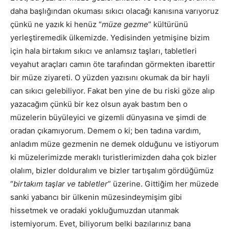
daha başlığından okuması sıkıcı olacağı kanısına varıyoruz
çünkü ne yazık ki henüz “
müze gezme
” kültürünü
yerleştiremedik ülkemizde. Yedisinden yetmişine bizim
için hala birtakım sıkıcı ve anlamsız taşları, tabletleri
veyahut araçları camın öte tarafından görmekten ibarettir
bir müze ziyareti. O yüzden yazısını okumak da bir hayli
can sıkıcı gelebiliyor. Fakat ben yine de bu riski göze alıp
yazacağım çünkü bir kez olsun ayak bastım ben o
müzelerin büyüleyici ve gizemli dünyasına ve şimdi de
oradan çıkamıyorum. Demem o ki; ben tadına vardım,
anladım müze gezmenin ne demek olduğunu ve istiyorum
ki müzelerimizde meraklı turistlerimizden daha çok bizler
olalım, bizler dolduralım ve bizler tartışalım gördüğümüz
“
birtakım taşlar ve tabletler
” üzerine. Gittiğim her müzede
sanki yabancı bir ülkenin müzesindeymişim gibi
hissetmek ve oradaki yokluğumuzdan utanmak
istemiyorum. Evet, biliyorum belki bazılarınız bana