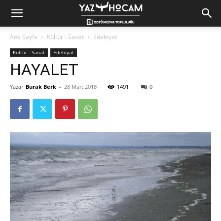
Yaz
Ana Sayfa
Kültür - Sanat
Edebiyat
Kültür - Sanat
Edebiyat
Hocam!
HAYALET
Yazar
Burak Berk
-
28 Mart 2018
1491
0