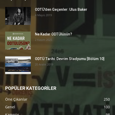
ODTÜ’den Geçenler: Ulus Baker
4 Mayıs 2019
Ne Kadar ODTÜlüsün?
2 Kasım 2025
ODTÜ Tarihi: Devrim Stadyumu [Bölüm 10]
20 Aralık 2019
POPÜLER KATEGORİLER
Öne Çıkanlar
250
Genel
100
Kampüs
98