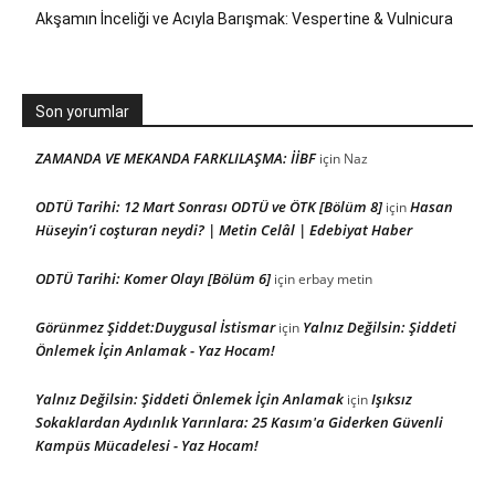
Akşamın İnceliği ve Acıyla Barışmak: Vespertine & Vulnicura
Son yorumlar
ZAMANDA VE MEKANDA FARKLILAŞMA: İİBF
için
Naz
ODTÜ Tarihi: 12 Mart Sonrası ODTÜ ve ÖTK [Bölüm 8]
Hasan
için
Hüseyin’i coşturan neydi? | Metin Celâl | Edebiyat Haber
ODTÜ Tarihi: Komer Olayı [Bölüm 6]
için
erbay metin
Görünmez Şiddet:Duygusal İstismar
Yalnız Değilsin: Şiddeti
için
Önlemek İçin Anlamak - Yaz Hocam!
Yalnız Değilsin: Şiddeti Önlemek İçin Anlamak
Işıksız
için
Sokaklardan Aydınlık Yarınlara: 25 Kasım'a Giderken Güvenli
Kampüs Mücadelesi - Yaz Hocam!