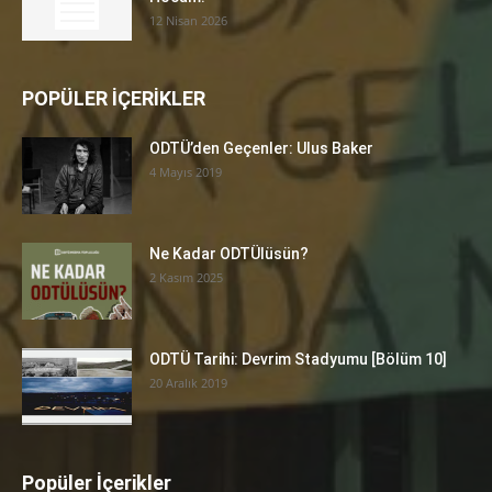
12 Nisan 2026
POPÜLER İÇERİKLER
ODTÜ’den Geçenler: Ulus Baker
4 Mayıs 2019
Ne Kadar ODTÜlüsün?
2 Kasım 2025
ODTÜ Tarihi: Devrim Stadyumu [Bölüm 10]
20 Aralık 2019
Popüler İçerikler