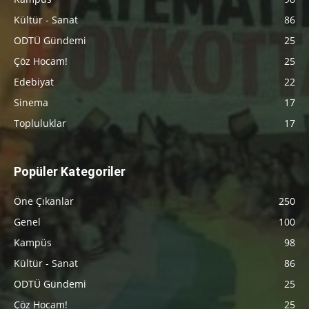
Kültür - Sanat
86
ODTÜ Gündemi
25
Çöz Hocam!
25
Edebiyat
22
Sinema
17
Topluluklar
17
Popüler Kategoriler
Öne Çıkanlar
250
Genel
100
Kampüs
98
Kültür - Sanat
86
ODTÜ Gündemi
25
Çöz Hocam!
25