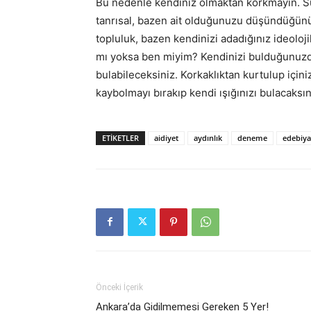
Bu nedenle kendiniz olmaktan korkmayın. Sun
tanrısal, bazen ait olduğunuzu düşündüğün
topluluk, bazen kendinizi adadığınız ideoloji
mı yoksa ben miyim? Kendinizi bulduğunuzda i
bulabileceksiniz. Korkaklıktan kurtulup içini
kaybolmayı bırakıp kendi ışığınızı bulacaksın
ETIKETLER
aidiyet
aydınlık
deneme
edebiya
Önceki İçerik
Ankara’da Gidilmemesi Gereken 5 Yer!