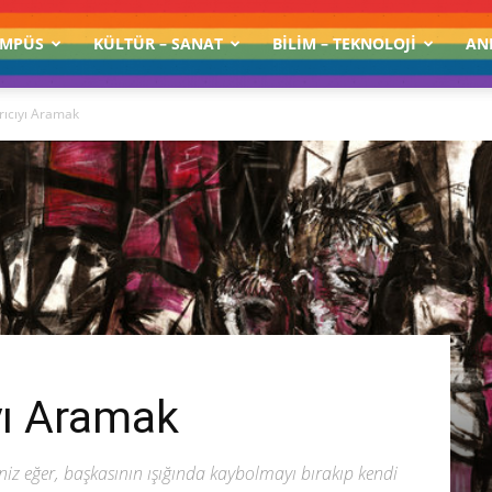
MPÜS
KÜLTÜR – SANAT
BILIM – TEKNOLOJI
AN
rıcıyı Aramak
yı Aramak
eniz eğer, başkasının ışığında kaybolmayı bırakıp kendi