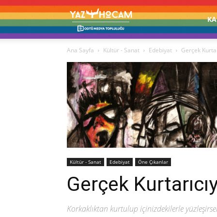
Yaz
KA
Ana Sayfa
Kültür - Sanat
Edebiyat
Gerçek Kurta
Hocam!
Kültür - Sanat
Edebiyat
Öne Çıkanlar
Gerçek Kurtarıcı
Korkaklıktan kurtulup içinizdekilerle yüzleşirs