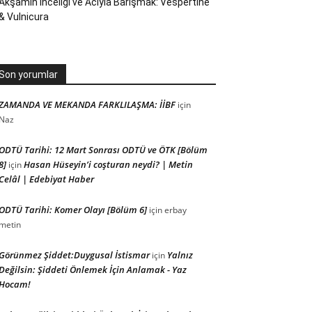
Akşamın İnceliği ve Acıyla Barışmak: Vespertine
& Vulnicura
Son yorumlar
ZAMANDA VE MEKANDA FARKLILAŞMA: İİBF
için
Naz
ODTÜ Tarihi: 12 Mart Sonrası ODTÜ ve ÖTK [Bölüm
8]
Hasan Hüseyin’i coşturan neydi? | Metin
için
Celâl | Edebiyat Haber
ODTÜ Tarihi: Komer Olayı [Bölüm 6]
için
erbay
metin
Görünmez Şiddet:Duygusal İstismar
Yalnız
için
Değilsin: Şiddeti Önlemek İçin Anlamak - Yaz
Hocam!