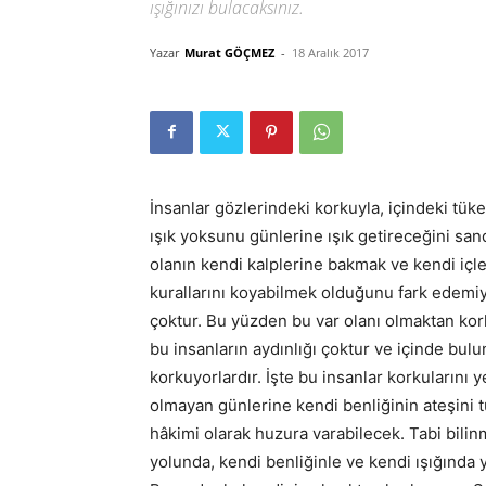
ışığınızı bulacaksınız.
Yazar
Murat GÖÇMEZ
-
18 Aralık 2017
İnsanlar gözlerindeki korkuyla, içindeki tüke
ışık yoksunu günlerine ışık getireceğini sandı
olanın kendi kalplerine bakmak ve kendi içle
kurallarını koyabilmek olduğunu fark edemiyor
çoktur. Bu yüzden bu var olanı olmaktan korktu
bu insanların aydınlığı çoktur ve içinde bul
korkuyorlardır. İşte bu insanlar korkularını y
olmayan günlerine kendi benliğinin ateşini 
hâkimi olarak huzura varabilecek. Tabi bili
yolunda, kendi benliğinle ve kendi ışığında 