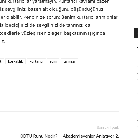
i kurtarıcılar yaratmayın. Kurtarıcı kavramı bazen
üz sevgiliniz, bazen ait olduğunu düşündüğünüz
ler olabilir. Kendinize sorun: Benim kurtarıcılarım onlar
deolojinizi de sevgilinizi de tanrınızı da
zdekilerle yüzleşirseniz eğer, başkasının ışığında
ız.
t
korkaklık
kurtarıcı
suni
tanrısal
Sonraki İçerik
ODTÜ Ruhu Nedir? – Akademisyenler Anlatıyor 2.