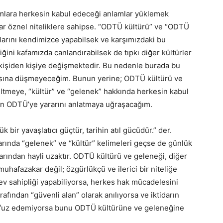
amlara herkesin kabul edeceği anlamlar yüklemek
ar öznel niteliklere sahipse. “ODTÜ kültürü” ve “ODTÜ
mlarını kendimizce yapabilsek ve karşımızdaki bu
ğini kafamızda canlandırabilsek de tıpkı diğer kültürler
 kişiden kişiye değişmektedir. Bu nedenle burada bu
asına düşmeyeceğim. Bunun yerine; ODTÜ kültürü ve
ltmeye, “kültür” ve “gelenek” hakkında herkesin kabul
arın ODTÜ’ye yararını anlatmaya uğraşacağım.
 bir yavaşlatıcı güçtür, tarihin atıl gücüdür.” der.
rında “gelenek” ve “kültür” kelimeleri geçse de günlük
arından hayli uzaktır. ODTÜ kültürü ve geleneği, diğer
muhafazakar değil; özgürlükçü ve ilerici bir niteliğe
v sahipliği yapabiliyorsa, herkes hak mücadelesini
afından “güvenli alan” olarak anılıyorsa ve iktidarın
 nüfuz edemiyorsa bunu ODTÜ kültürüne ve geleneğine