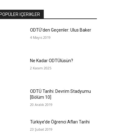
POPÜLER İÇERİKLER
ODTÜ’den Geçenler: Ulus Baker
4 Mayıs 2019
Ne Kadar ODTÜlüsün?
2 Kasım 2025
ODTÜ Tarihi: Devrim Stadyumu
[Bölüm 10]
20 Aralık 2019
Türkiye’de Öğrenci Afları Tarihi
23 Şubat 2019