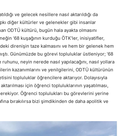
ldığı ve gelecek nesillere nasıl aktarıldığı da
ı diğer kültürler ve gelenekler gibi insanlar
anan ODTÜ kültürü, bugün hala ayakta olmasını
eğin ‘68 kuşağının kurduğu ÖTK’ler, inisiyatifler,
deki direnişin taze kalmasını ve hem bir gelenek hem
mıştı. Günümüzde bu görevi topluluklar üstleniyor; ‘68
ruhunu, neyin nerede nasıl yapılacağını, nasıl yollara
lerin kazanımlarını ve yenilgilerini, ODTÜ kültürünün
tisini topluluklar öğrencilere aktarıyor. Dolayısıyla
tarılması için öğrenci topluluklarının yaşatılması,
rekiyor. Öğrenci toplulukları bu görevlerini yerine
ına bırakılırsa bizi şimdikinden de daha apolitik ve