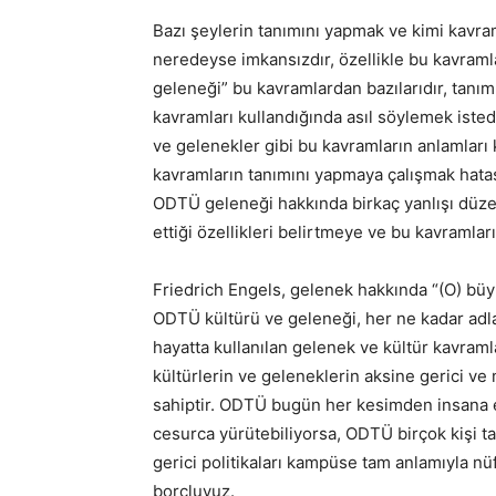
Bazı şeylerin tanımını yapmak ve kimi kavr
neredeyse imkansızdır, özellikle bu kavraml
geleneği” bu kavramlardan bazılarıdır, tanı
kavramları kullandığında asıl söylemek istedi
ve gelenekler gibi bu kavramların anlamları
kavramların tanımını yapmaya çalışmak hat
ODTÜ geleneği hakkında birkaç yanlışı düze
ettiği özellikleri belirtmeye ve bu kavraml
Friedrich Engels, gelenek hakkında “(O) büyük
ODTÜ kültürü ve geleneği, her ne kadar adla
hayatta kullanılan gelenek ve kültür kavraml
kültürlerin ve geleneklerin aksine gerici ve 
sahiptir. ODTÜ bugün her kesimden insana e
cesurca yürütebiliyorsa, ODTÜ birçok kişi tar
gerici politikaları kampüse tam anlamıyla
borçluyuz.