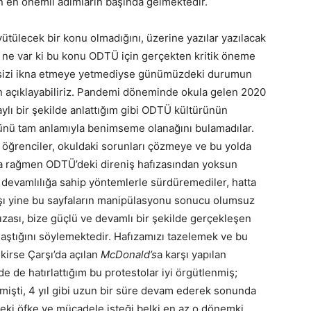
n en önemli adımların başında gelmektedir.
tülecek bir konu olmadığını, üzerine yazılar yazılacak
; ne var ki bu konu ODTÜ için gerçekten kritik öneme
er sizi ikna etmeye yetmediyse günümüzdeki durumun
den açıklayabiliriz. Pandemi döneminde okula gelen 2020
aylı bir şekilde anlattığım gibi ODTÜ kültürünün
ünü tam anlamıyla benimseme olanağını bulamadılar.
 öğrenciler, okuldaki sorunları çözmeye ve bu yolda
na rağmen ODTÜ’deki direniş hafızasından yoksun
 devamlılığa sahip yöntemlerle sürdüremediler, hatta
şı yine bu sayfaların manipülasyonu sonucu olumsuz
ızası, bize güçlü ve devamlı bir şekilde gerçekleşen
ştığını söylemektedir. Hafızamızı tazelemek ve bu
irse Çarşı’da açılan
McDonald’s
a karşı yapılan
de de hatırlattığım bu protestolar iyi örgütlenmiş;
tilmişti, 4 yıl gibi uzun bir süre devam ederek sonunda
eki öfke ve mücadele isteği belki en az o dönemki