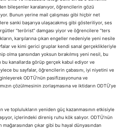
 bileşenler karalanıyor, öğrencilerin gözü
yor. Bunun yerine mail çalışması gibi hiçbir net
re sanki başarıya ulaşacakmış gibi gösteriliyor, ses
rgütler “terörist” damgası yiyor ve öğrencilere “ters
kların, karşılarına çıkan engeller nedeniyle yeni nesile
lar ve kimi gerici gruplar kendi sanal gerçeklikleriyle
ip olma şansından yoksun bırakılmış yeni nesil, bu
ı bu kanallarda görüp gerçek kabul ediyor ve
ece bu sayfalar, öğrencilerin çabasını, iyi niyetini ve
zginleyerek ODTÜ’nün pasifizasyonuna ve
rımızın çözülmesinin zorlaşmasına ve iktidarın ODTÜ’ye
 ve toplulukların yeniden güç kazanmasının etkisiyle
laşıyor, içlerindeki direniş ruhu kök salıyor. ODTÜ’nün
’un mağarasından çıkar gibi bu hayal dünyasından