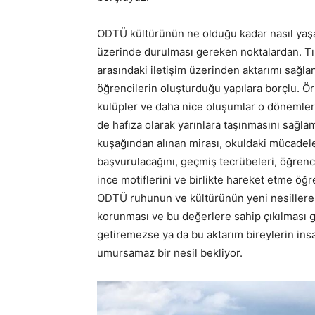
ODTÜ kültürünün ne olduğu kadar nasıl yaşatı
üzerinde durulması gereken noktalardan. Tıpk
arasındaki iletişim üzerinden aktarımı sağl
öğrencilerin oluşturduğu yapılara borçlu. Örn
kulüpler ve daha nice oluşumlar o dönemler
de hafıza olarak yarınlara taşınmasını sağla
kuşağından alınan mirası, okuldaki mücadele 
başvurulacağını, geçmiş tecrübeleri, öğrenci
ince motiflerini ve birlikte hareket etme öğre
ODTÜ ruhunun ve kültürünün yeni nesillere ak
korunması ve bu değerlere sahip çıkılması ge
getiremezse ya da bu aktarım bireylerin insaf
umursamaz bir nesil bekliyor.