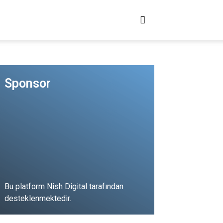
LATHOCAM!
ÇÖZ HOCAM!
Sponsor
Bu platform Nish Digital tarafından
desteklenmektedir.