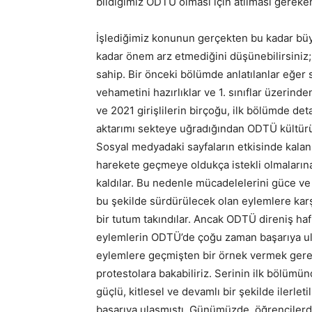
bildiğimiz ODTÜ olması için atılması gereke
İşlediğimiz konunun gerçekten bu kadar büyü
kadar önem arz etmediğini düşünebilirsiniz
sahip. Bir önceki bölümde anlatılanlar eğ
vehametini hazırlıklar ve 1. sınıflar üzerin
ve 2021 girişlilerin birçoğu, ilk bölümde det
aktarımı sekteye uğradığından ODTÜ kültür
Sosyal medyadaki sayfaların etkisinde kalan
harekete geçmeye oldukça istekli olmaları
kaldılar. Bu nedenle mücadelelerini güce ve
bu şekilde sürdürülecek olan eylemlere kar
bir tutum takındılar. Ancak ODTÜ direniş haf
eylemlerin ODTÜ’de çoğu zaman başarıya ula
eylemlere geçmişten bir örnek vermek gerek
protestolara bakabiliriz. Serinin ilk bölümün
güçlü, kitlesel ve devamlı bir şekilde ilerle
başarıya ulaşmıştı. Günümüzde, öğrencilerd