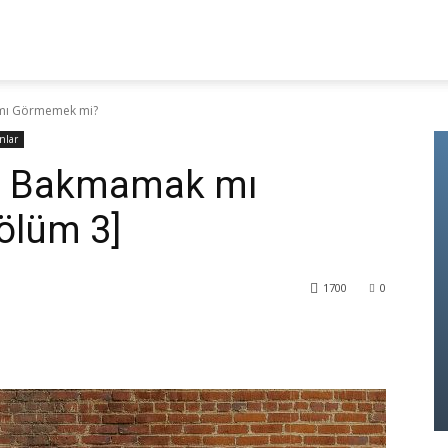
MPÜS
KÜLTÜR – SANAT
BILIM – TEKNOLOJI
AN
mı Görmemek mi?
nlar
: Bakmamak mı
ölüm 3]
1700
0