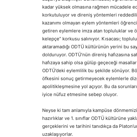
kadar yüksek olmasına rağmen mücadele eden
korkutuluyor ve direniş yöntemleri reddedili
kazanımı olmayan eylem yöntemleri öğrencile
getiren eylemlere imza atan topluluklar ve ö
kelepçe” korkusu salınıyor. Kısacası; toplulu
aktaramadığı ODTÜ kültürünün yerini bu sayfa
dolduruyor. ODTÜ’nün direniş hafızasına sah
hafızaya sahip olsa gülüp geçeceği masallar
ODTÜ’deki eylemlilik bu şekilde sönüyor. Böyl
öfkesini sonuç getirmeyecek eylemlerle di
apolitikleşmesine yol açıyor. Bu da sorunla
iyice nüfuz etmesine sebep oluyor.
Neyse ki tam anlamıyla kampüse dönmemizin
hazırlıklar ve 1. sınıflar ODTÜ kültürüne yak
gerçeklerini ve tarihini tanıdıkça da Platon
uzaklaşıyorlar.