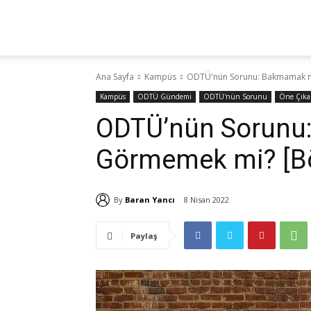
Yaz
KA
Ana Sayfa
Kampüs
ODTÜ'nün Sorunu: Bakmamak 
Hocam!
Kampüs
ODTÜ Gündemi
ODTÜ'nün Sorunu
Öne Çıka
ODTÜ’nün Sorunu
Görmemek mi? [B
By
Baran Yancı
8 Nisan 2022
Paylaş