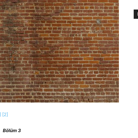
]
[2]
Bölüm 3