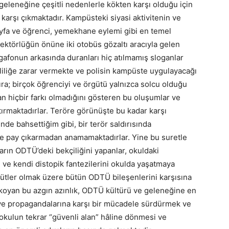
eleneğine çeşitli nedenlerle kökten karşı olduğu için
karşı çıkmaktadır. Kampüsteki siyasi aktivitenin ve
ayfa ve öğrenci, yemekhane eylemi gibi en temel
ktörlüğün önüne iki otobüs gözaltı aracıyla gelen
gafonun arkasında duranları hiç atılmamış sloganlar
iliğe zarar vermekte ve polisin kampüste uygulayacağı
sıra; birçok öğrenciyi ve örgütü yalnızca solcu olduğu
dan hiçbir farkı olmadığını gösteren bu oluşumlar ve
ştırmaktadırlar. Teröre görünüşte bu kadar karşı
de bahsettiğim gibi, bir terör saldırısında
ine pay çıkarmadan anamamaktadırlar. Yine bu suretle
ların ODTÜ’deki bekçiliğini yapanlar, okuldaki
ve kendi distopik fantezilerini okulda yaşatmaya
rgütler olmak üzere bütün ODTÜ bileşenlerini karşısına
koyan bu azgın azınlık, ODTÜ kültürü ve geleneğine en
 ve propagandalarına karşı bir mücadele sürdürmek ve
ulun tekrar “güvenli alan” hâline dönmesi ve