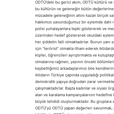
ODTÜ’deki bu gerici akım, ODTÜ kültürü ve g
bu kültürün ve geleneğin bütün değerlerine 
mücadele geleneğinin altını kazan birçok s
hakkımızı savunduğumuz bir eylemde dahi re
polisi yuhalayanlara tepki göstererek ve me
üzerinden hedef göstererek okuldaki eyleml
her şiddetin faili olmaktadırlar. Bunun yanı 
için “terörist” olmakla itham ederek iktidar
kişiler, öğrencileri ayrıştırmakta ve kutupla
olmalarına rağmen, yazının önceki bölümlerin
kaybettiğimiz arkadaşlarımızı bile kendiler
iktidarın Türkiye çapında uyguladığı politika
demokratik yapıya doğrudan zarar vermekte 
çalışmaktadırlar. Başta kadınlar ve siyasi ö
alan ve karalama kampanyalarının hedefine 
büyük tehdidi oluşturmaktadır. Bu gruplara
ODTÜ’yü ODTÜ yapan değerleri savunmak, ok