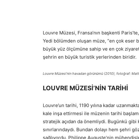
Louvre Müzesi, Fransa’nın başkenti Paris’te,
Yedi bölümden oluşan müze, “en çok eser b
büyük yüz ölçümüne sahip ve en çok ziyaretç
şehrin en büyük turistik yerlerinden biridir.
Louvre Müzesi’nin havadan görünümü (2010), fotoğraf: Mat
LOUVRE MÜZESİ’NİN TARİHİ
Louvre’un tarihi, 1190 yılına kadar uzanmakt
kale inşa ettirmesi ile müzenin tarihi başlam
stratejik açıdan da önemliydi. Bugünkü gib
sınırlarındaydı. Bundan dolayı hem şehri g
sağlıyordu. Philippe Auguste’nin mühendisle