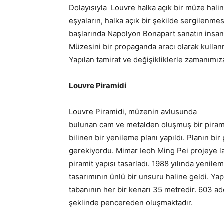
Dolayısıyla Louvre halka açık bir müze haline 
eşyaların, halka açık bir şekilde sergilenmes
başlarında Napolyon Bonapart sanatın insanl
Müzesini bir propaganda aracı olarak kullanm
Yapılan tamirat ve değişikliklerle zamanımız
Louvre Piramidi
Louvre Piramidi, müzenin avlusunda
bulunan cam ve metalden oluşmuş bir pirami
bilinen bir yenileme planı yapıldı. Planın bir 
gerekiyordu. Mimar Ieoh Ming Pei projeye la
piramit yapısı tasarladı. 1988 yılında yenile
tasarımının ünlü bir unsuru haline geldi. Ya
tabanının her bir kenarı 35 metredir. 603 a
şeklinde pencereden oluşmaktadır.