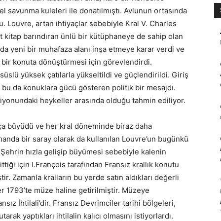
l savunma kuleleri ile donatılmıştı. Avlunun ortasında
. Louvre, artan ihtiyaçlar sebebiyle Kral V. Charles
 kitap barındıran ünlü bir kütüphaneye de sahip olan
nda yeni bir muhafaza alanı inşa etmeye karar verdi ve
bir konuta dönüştürmesi için görevlendirdi.
üslü yüksek çatılarla yükseltildi ve güçlendirildi. Giriş
ı, bu da konuklara gücü gösteren politik bir mesajdı.
yonundaki heykeller arasında olduğu tahmin ediliyor.
ça büyüdü ve her kral döneminde biraz daha
anda bir saray olarak da kullanılan Louvre’un bugünkü
. Şehrin hızla gelişip büyümesi sebebiyle kalenin
tiği için I.François tarafından Fransız krallık konutu
ir. Zamanla kralların bu yerde satın aldıkları değerli
er 1793’te müze haline getirilmiştir. Müzeye
z İhtilali’dir. Fransız Devrimciler tarihi bölgeleri,
tarak yaptıkları ihtilalin kalıcı olmasını istiyorlardı.