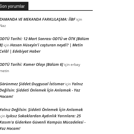
Son yorumlar
ZAMANDA VE MEKANDA FARKLILAŞMA: İİBF
için
Naz
ODTÜ Tarihi: 12 Mart Sonrası ODTÜ ve ÖTK [Bölüm
8]
Hasan Hüseyin’i coşturan neydi? | Metin
için
Celâl | Edebiyat Haber
ODTÜ Tarihi: Komer Olayı [Bölüm 6]
için
erbay
metin
Görünmez Şiddet:Duygusal İstismar
Yalnız
için
Değilsin: Şiddeti Önlemek İçin Anlamak - Yaz
Hocam!
Yalnız Değilsin: Şiddeti Önlemek İçin Anlamak
Işıksız Sokaklardan Aydınlık Yarınlara: 25
için
Kasım'a Giderken Güvenli Kampüs Mücadelesi -
Yaz Hocam!