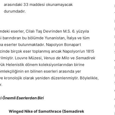
arasındaki 33 maddesi okunamayacak
durumdadır.
deki eserler, Cilalı Taş Devrinden M.S. 6. yüzyıla
ni barındıran bu bölümde Yunanistan, İtalya ve tüm
a eserler bulunmaktadır. Napolyon Bonapart
cinde birçok eser toplanmış ancak Napolyon’un 1815
rilmiştir. Louvre Müzesi,
Venus de Milo
ve
Semadirek
yük Helenistik dönem koleksiyonlarından birine
mlekçiliğinin en bilinen eserleri arasında yer
ve kronolojik olarak yeniden düzenlenmiştir. Böylelikle,
r.
 Önemli Eserlerden Biri
Winged Nike of Samothrace (Semadirek