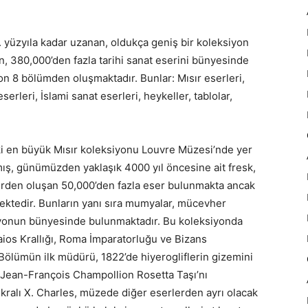
. yüzyıla kadar uzanan, oldukça geniş bir koleksiyon
en, 380,000’den fazla tarihi sanat eserini bünyesinde
yon 8 bölümden oluşmaktadır. Bunlar: Mısır eserleri,
rleri, İslami sanat eserleri, heykeller, tablolar,
 en büyük Mısır koleksiyonu Louvre Müzesi’nde yer
mış, günümüzden yaklaşık 4000 yıl öncesine ait fresk,
lerden oluşan 50,000’den fazla eser bulunmakta ancak
mektedir. Bunların yanı sıra mumyalar, mücevher
ksiyonun bünyesinde bulunmaktadır. Bu koleksiyonda
emaios Krallığı, Roma İmparatorluğu ve Bizans
ölümün ilk müdürü, 1822’de hiyerogliflerin gizemini
Jean-François Champollion Rosetta Taşı’nı
kralı X. Charles, müzede diğer eserlerden ayrı olacak