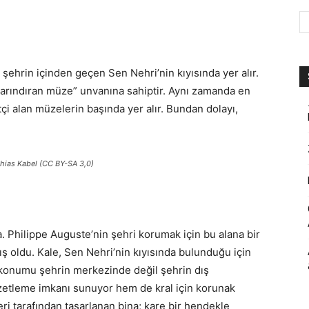
 şehrin içinden geçen Sen Nehri’nin kıyısında yer alır.
arındıran müze” unvanına sahiptir. Aynı zamanda en
i alan müzelerin başında yer alır. Bundan dolayı,
thias Kabel (CC BY-SA 3,0)
a. Philippe Auguste’nin şehri korumak için bu alana bir
ış oldu. Kale, Sen Nehri’nin kıyısında bulunduğu için
i konumu şehrin merkezinde değil şehrin dış
özetleme imkanı sunuyor hem de kral için korunak
ri tarafından tasarlanan bina; kare bir hendekle