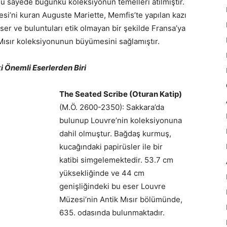
Bu sayede bugünkü koleksiyonun temelleri atılmıştır.
esi’ni kuran Auguste Mariette, Memfis’te yapılan kazı
ser ve buluntuları etik olmayan bir şekilde Fransa’ya
ısır koleksiyonunun büyümesini sağlamıştır.
 Önemli Eserlerden Biri
The Seated Scribe (Oturan Katip)
(M.Ö. 2600-2350): Sakkara’da
bulunup Louvre’nin koleksiyonuna
dahil olmuştur. Bağdaş kurmuş,
kucağındaki papirüsler ile bir
katibi simgelemektedir. 53.7 cm
yüksekliğinde ve 44 cm
genişliğindeki bu eser Louvre
Müzesi’nin Antik Mısır bölümünde,
635. odasında bulunmaktadır.