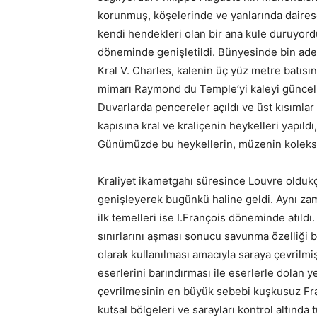
korunmuş, köşelerinde ve yanlarında dairese
kendi hendekleri olan bir ana kule duruyordu
döneminde genişletildi. Bünyesinde bin adet
Kral V. Charles, kalenin üç yüz metre batısı
mimarı Raymond du Temple’yi kaleyi güncel 
Duvarlarda pencereler açıldı ve üst kısımlar s
kapısına kral ve kraliçenin heykelleri yapıld
Günümüzde bu heykellerin, müzenin koleksi
Kraliyet ikametgahı süresince Louvre olduk
genişleyerek bugünkü haline geldi. Aynı zam
ilk temelleri ise I.François döneminde atıldı
sınırlarını aşması sonucu savunma özelliği bit
olarak kullanılması amacıyla saraya çevrilmişt
eserlerini barındırması ile eserlerle dolan y
çevrilmesinin en büyük sebebi kuşkusuz Fransı
kutsal bölgeleri ve sarayları kontrol altında tu