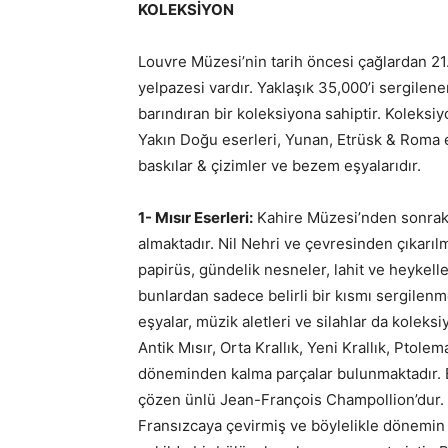
KOLEKSİYON
Louvre Müzesi’nin tarih öncesi çağlardan 21
yelpazesi vardır. Yaklaşık 35,000’i sergilen
barındıran bir koleksiyona sahiptir. Koleksi
Yakın Doğu eserleri, Yunan, Etrüsk & Roma ese
baskılar & çizimler ve bezem eşyalarıdır.
1- Mısır Eserleri:
Kahire Müzesi’nden sonraki
almaktadır. Nil Nehri ve çevresinden çıkarıl
papirüs, gündelik nesneler, lahit ve heykel
bunlardan sadece belirli bir kısmı sergilen
eşyalar, müzik aletleri ve silahlar da kole
Antik Mısır, Orta Krallık, Yeni Krallık, Ptol
döneminden kalma parçalar bulunmaktadır. B
çözen ünlü Jean-François Champollion’dur. 
Fransızcaya çevirmiş ve böylelikle dönemin 