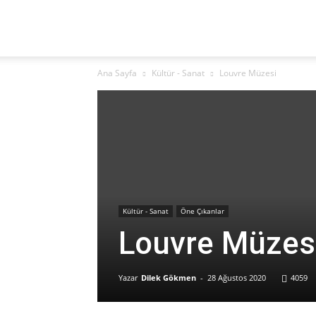
Yaz
Ana Sayfa
Kültür - Sanat
Louvre Müzesi
Hocam!
Kültür - Sanat
Öne Çıkanlar
Louvre Müzes
Yazar
Dilek Gökmen
-
28 Ağustos 2020
4059